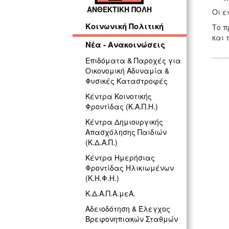
ΑΝΘΕΚΤΙΚΗ ΠΟΛΗ
Οι ε
Κοινωνική Πολιτική
Το π
και 
Νέα - Ανακοινώσεις
Επιδόματα & Παροχές για
Οικονομική Αδυναμία &
Φυσικές Καταστροφές
Κέντρα Κοινοτικής
Φροντίδας (Κ.Α.Π.Η.)
Κέντρα Δημιουργικής
Απασχόλησης Παιδιών
(Κ.Δ.Α.Π.)
Κέντρα Ημερήσιας
Φροντίδας Ηλικιωμένων
(Κ.Η.Φ.Η.)
Κ.Δ.Α.Π.Α.μεΑ.
Αδειοδότηση & Έλεγχος
Βρεφονηπιακών Σταθμών