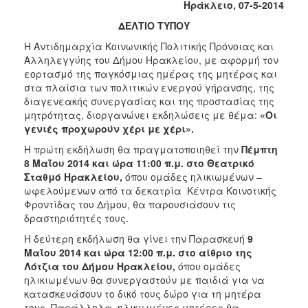
Ηράκλειο, 07-5-2014
Κοινοτικής
Φροντίδας
ΔΕΛΤΙΟ ΤΥΠΟΥ
(Κ.Α.Π.Η.)
Η Αντιδημαρχία Κοινωνικής Πολιτικής Πρόνοιας και
Κέντρα
Αλληλεγγύης του Δήμου Ηρακλείου, με αφορμή τον
Δημιουργικής
εορτασμό της παγκόσμιας ημέρας της μητέρας και
Απασχόλησης
στα πλαίσια των πολιτικών ενεργού γήρανσης, της
Παιδιών
διαγενεακής συνεργασίας και της προστασίας της
(Κ.Δ.Α.Π.)
μητρότητας, διοργανώνει εκδηλώσεις με θέμα:
«Οι
γενιές προχωρούν χέρι με χέρι».
Κέντρα
Ημερήσιας
Η πρώτη εκδήλωση θα πραγματοποιηθεί την
Πέμπτη
Φροντίδας
8 Μαΐου 2014 και ώρα 11:00 π.μ. στο Θεατρικό
Ηλικιωμένων
Σταθμό Ηρακλείου,
όπου ομάδες ηλικιωμένων –
(Κ.Η.Φ.Η.)
ωφελούμενων από τα δεκατρία
Κέντρα Κοινοτικής
Φροντίδας του Δήμου, θα παρουσιάσουν τις
Κ.Δ.Α.Π.Α.μεΑ.
δραστηριότητές τους.
Αδειοδότηση
Η δεύτερη εκδήλωση θα γίνει την Παρασκευή
9
&
Μαΐου 2014 και ώρα 12:00 π.μ. στο αίθριο της
Έλεγχος
Λότζια του Δήμου Ηρακλείου,
όπου ομάδες
Βρεφονηπιακών
ηλικιωμένων θα συνεργαστούν με παιδιά για να
Σταθμών
κατασκευάσουν το δικό τους δώρο για τη μητέρα
Δημοτικό
τους. Παράλληλα, ηλικιωμένες μητέρες θα