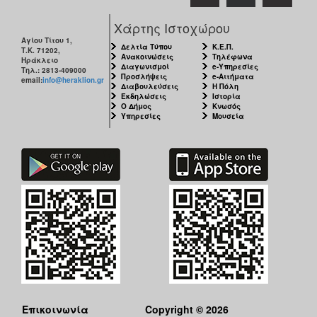
Ο
Χάρτης Ιστοχώρου
ΤΟΠΟΣ
Αγίου Τίτου 1,
ΜΑΣ
Δελτία Τύπου
Κ.Ε.Π.
Τ.Κ. 71202,
Ανακοινώσεις
Τηλέφωνα
Ηράκλειο
Διαγωνισμοί
e-Υπηρεσίες
Τηλ.: 2813-409000
Ο
Προσλήψεις
e-Αιτήματα
email:
info@heraklion.gr
Διαβουλεύσεις
Η Πόλη
ΔΗΜΟΣ
Εκδηλώσεις
Ιστορία
Ο Δήμος
Κνωσός
Υπηρεσίες
Μουσεία
ΠΟΛΙΤΙΣΜΟΣ
Επικοινωνία
Copyright © 2026