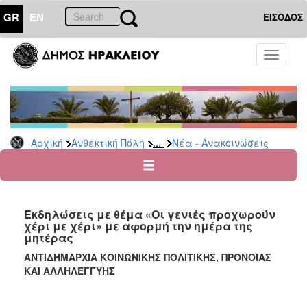
GR
EN
ΕΙΣΟΔΟΣ
ΑΝΘΕΚΤΙΚΗ
Toggle
ΠΟΛΗ
navigati
Κοινωνική
Πολιτική
Νέα
-
...
Αρχική
Ανθεκτική Πόλη
Νέα - Ανακοινώσεις
Ανακοινώσεις
Επιδόματα
&
Παροχές
Εκδηλώσεις με θέμα «Οι γενιές προχωρούν
για
χέρι με χέρι» με αφορμή την ημέρα της
Οικονομική
μητέρας
Αδυναμία
&
ΑΝΤΙΔΗΜΑΡΧΙΑ ΚΟΙΝΩΝΙΚΗΣ ΠΟΛΙΤΙΚΗΣ, ΠΡΟΝΟΙΑΣ
Φυσικές
ΚΑΙ ΑΛΛΗΛΕΓΓΥΗΣ
Καταστροφές
Κέντρα