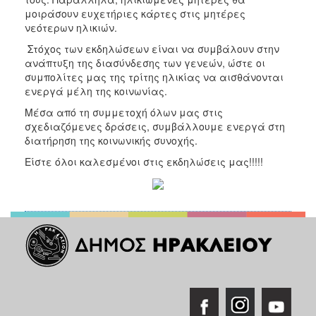
Ιατρείο
μοιράσουν ευχετήριες κάρτες στις μητέρες
νεότερων ηλικιών.
Ξενώνας
Φιλοξενίας
Στόχος των εκδηλώσεων είναι να συμβάλουν στην
Γυναικών
ανάπτυξη της διασύνδεσης των γενεών, ώστε οι
συμπολίτες μας της τρίτης ηλικίας να αισθάνονται
Κέντρο
ενεργά μέλη της κοινωνίας.
Κοινότητας
Μέσα από τη συμμετοχή όλων μας στις
Κοινωνικό
σχεδιαζόμενες δράσεις, συμβάλλουμε ενεργά στη
Φαρμακείο
διατήρηση της κοινωνικής συνοχής.
Κοινωνικό
Είστε όλοι καλεσμένοι στις εκδηλώσεις μας!!!!!
Παντοπωλείο
Ισότητα
των
Φύλων
Υγεία
Αυτόματοι
Απινιδωτές