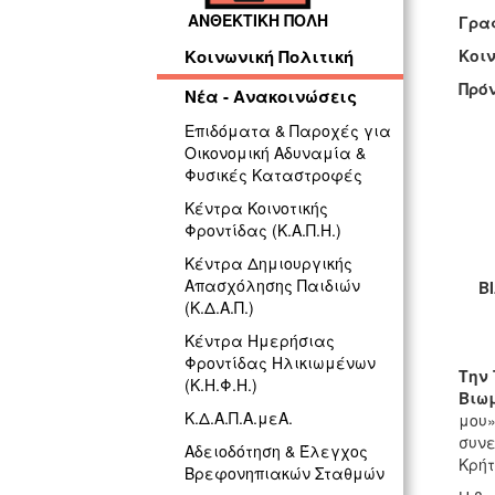
ΑΝΘΕΚΤΙΚΗ ΠΟΛΗ
Γρ
Κο
Κοινωνική Πολιτική
Πρ
Νέα - Ανακοινώσεις
Ε
Επιδόματα & Παροχές για
Οικονομική Αδυναμία &
Α
Φυσικές Καταστροφές
Κέντρα Κοινοτικής
Φροντίδας (Κ.Α.Π.Η.)
Κέντρα Δημιουργικής
Απασχόλησης Παιδιών
Β
(Κ.Δ.Α.Π.)
Κέντρα Ημερήσιας
Φροντίδας Ηλικιωμένων
Την 
(Κ.Η.Φ.Η.)
Βιω
Κ.Δ.Α.Π.Α.μεΑ.
μου
συνε
Αδειοδότηση & Έλεγχος
Κρήτ
Βρεφονηπιακών Σταθμών