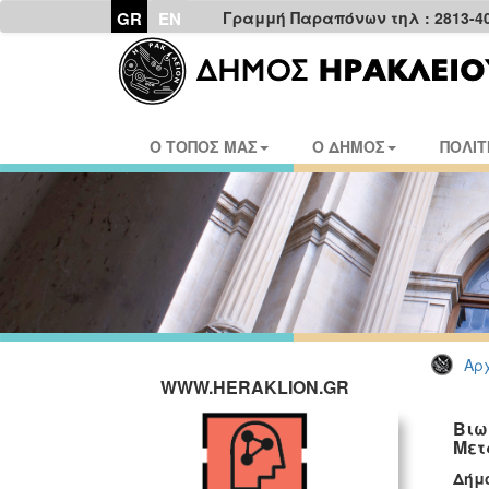
GR
EN
Γραμμή Παραπόνων τηλ : 2813-4
Ο ΤΟΠΟΣ ΜΑΣ
Ο ΔΗΜΟΣ
ΠΟΛΙΤ
Αρχ
WWW.HERAKLION.GR
Βιω
Μετ
Δή