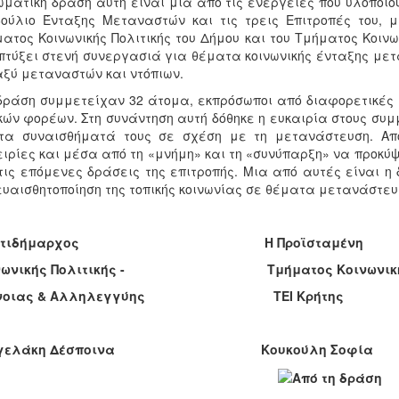
ωματική δράση αυτή είναι μία από τις ενέργειες που υλοποιο
ούλιο Ένταξης Μεταναστών και τις τρεις Επιτροπές του, μ
ατος Κοινωνικής Πολιτικής του Δήμου και του Τμήματος Κοινω
τύξει στενή συνεργασιά για θέματα κοινωνικής ένταξης με
ξύ μεταναστών και ντόπιων.
δράση συμμετείχαν 32 άτομα, εκπρόσωποι από διαφορετικές
κών φορέων. Στη συνάντηση αυτή δόθηκε η ευκαιρία στους συμ
 τα συναισθήματά τους σε σχέση με τη μετανάστευση. Απ
ιρίες και μέσα από τη «μνήμη» και τη «συνύπαρξη» να προκύψο
τις επόμενες δράσεις της επιτροπής. Μια από αυτές είναι 
ευαισθητοποίηση της τοπικής κοινωνίας σε θέματα μετανάστευ
Αντιδήμαρχος Η Προϊσταμένη
ινωνικής Πολιτικής - Τμήματος Κοινωνικής
όνοιας & Αλληλεγγύης ΤΕΙ Κρήτης
γγελάκη Δέσποινα Κουκούλη Σοφία