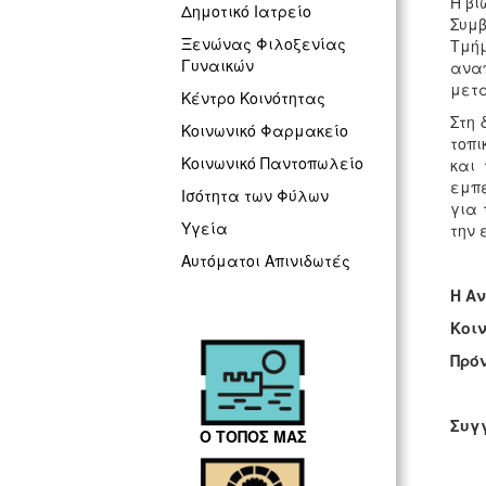
Η βι
Δημοτικό Ιατρείο
Συμβ
Ξενώνας Φιλοξενίας
Τμήμ
Γυναικών
αναπ
μετα
Κέντρο Κοινότητας
Στη 
Κοινωνικό Φαρμακείο
τοπι
Κοινωνικό Παντοπωλείο
και
εμπε
Ισότητα των Φύλων
για 
Υγεία
την 
Αυτόματοι Απινιδωτές
Η 
Κο
Πρ
Συ
Ο ΤΟΠΟΣ ΜΑΣ