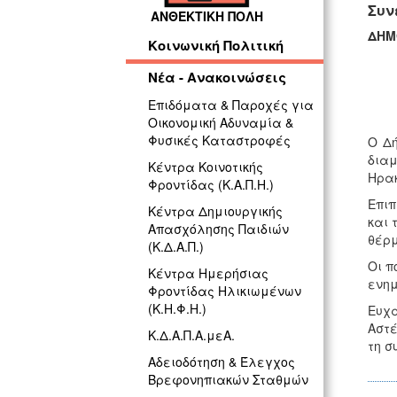
Συν
ΑΝΘΕΚΤΙΚΗ ΠΟΛΗ
ΔΗ
Κοινωνική Πολιτική
Νέα - Ανακοινώσεις
Επιδόματα & Παροχές για
Οικονομική Αδυναμία &
Φυσικές Καταστροφές
Ο Δή
διαμ
Κέντρα Κοινοτικής
Ηρακ
Φροντίδας (Κ.Α.Π.Η.)
Επιπ
Κέντρα Δημιουργικής
και 
Απασχόλησης Παιδιών
θέρμ
(Κ.Δ.Α.Π.)
Οι π
Κέντρα Ημερήσιας
ενημ
Φροντίδας Ηλικιωμένων
(Κ.Η.Φ.Η.)
Ευχ
Αστέ
Κ.Δ.Α.Π.Α.μεΑ.
τη σ
Αδειοδότηση & Έλεγχος
Βρεφονηπιακών Σταθμών