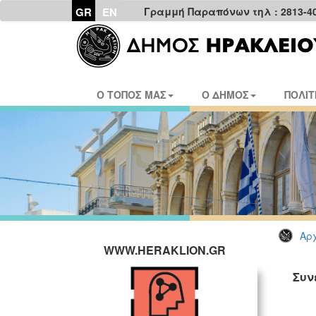
GR
EN
Γραμμή Παραπόνων τηλ : 2813-4
Ο ΤΟΠΟΣ ΜΑΣ
Ο ΔΗΜΟΣ
ΠΟΛΙΤ
Αρχ
WWW.HERAKLION.GR
Συν