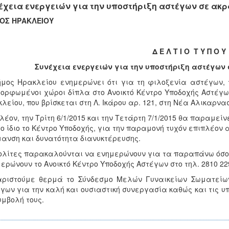
έχεια ενεργειών για την υποστήριξη αστέγων σε ακρ
ΜΟΣ ΗΡΑΚΛΕΙΟΥ
Δ Ε Λ Τ Ι Ο Τ Υ Π Ο Υ
Συνέχεια ενεργειών για την υποστήριξη αστέγων 
μος Ηρακλείου ενημερώνει ότι για τη φιλοξενία αστέγων, τ
ορφωμένοι χώροι δίπλα στο Ανοικτό Κέντρο Υποδοχής Αστέγων
λείου, που βρίσκεται στη Λ. Ικάρου αρ. 121, στη Νέα Αλικαρνασ
λέον, την Τρίτη 6/1/2015 και την Τετάρτη 7/1/2015 θα παραμείν
το ίδιο το Κέντρο Υποδοχής, για την παραμονή τυχόν επιπλέον
ανση και δυνατότητα διανυκτέρευσης.
ολίτες παρακαλούνται να ενημερώνουν για τα παραπάνω όσους
ερώνουν το Ανοικτό Κέντρο Υποδοχής Αστέγων στο τηλ. 2810 22
αριστούμε θερμά το Σύνδεσμο Μελών Γυναικείων Σωματείων
γων για την καλή και ουσιαστική συνεργασία καθώς και τις υπ
υμβολή τους.