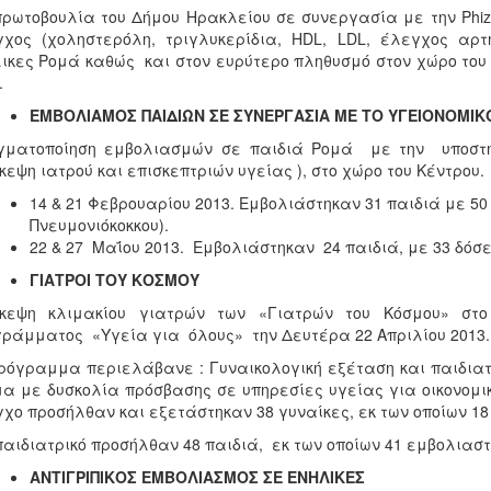
ρωτοβουλία του Δήμου Ηρακλείου σε συνεργασία με την Phiz
χος (χοληστερόλη, τριγλυκερίδια, HDL, LDL, έλεγχος αρτη
ικες Ρομά καθώς και στον ευρύτερο πληθυσμό στον χώρο του Ι
.
ΕΜΒΟΛΙΑΜΟΣ ΠΑΙΔΙΩΝ ΣΕ ΣΥΝΕΡΓΑΣΙΑ ΜΕ ΤΟ ΥΓΕΙΟΝΟΜΙΚ
γματοποίηση εμβολιασμών σε παιδιά Ρομά με την υποστήρ
κεψη ιατρού και επισκεπτριών υγείας ), στο χώρο του Κέντρου.
14 & 21 Φεβρουαρίου 2013. Εμβολιάστηκαν 31 παιδιά με 50
Πνευμονιόκοκκου).
22 & 27 Μαΐου 2013. Εμβολιάστηκαν 24 παιδιά, με 33 δόσε
ΓΙΑΤΡΟΙ ΤΟΥ ΚΟΣΜΟΥ
σκεψη κλιμακίου γιατρών των «Γιατρών του Κόσμου» στο
ράμματος «Υγεία για όλους» την Δευτέρα 22 Απριλίου 2013.
ρόγραμμα περιελάβανε : Γυναικολογική εξέταση και παιδιατ
α με δυσκολία πρόσβασης σε υπηρεσίες υγείας για οικονομικο
χο προσήλθαν και εξετάστηκαν 38 γυναίκες, εκ των οποίων 18 
παιδιατρικό προσήλθαν 48 παιδιά, εκ των οποίων 41 εμβολιαστ
ΑΝΤΙΓΡΙΠΙΚΟΣ ΕΜΒΟΛΙΑΣΜΟΣ ΣΕ ΕΝΗΛΙΚΕΣ