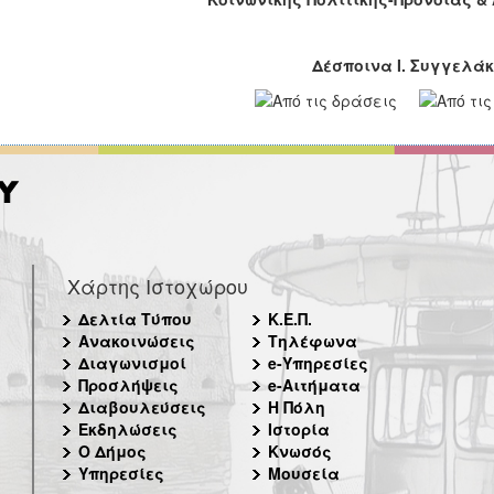
Δέσποινα Ι. Συγγελά
Χάρτης Ιστοχώρου
Δελτία Τύπου
Κ.Ε.Π.
Ανακοινώσεις
Τηλέφωνα
Διαγωνισμοί
e-Υπηρεσίες
Προσλήψεις
e-Αιτήματα
Διαβουλεύσεις
Η Πόλη
Εκδηλώσεις
Ιστορία
Ο Δήμος
Κνωσός
Υπηρεσίες
Μουσεία