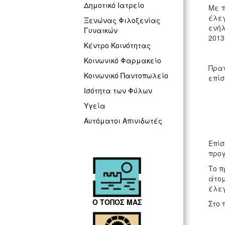
Δημοτικό Ιατρείο
Με π
έλεγ
Ξενώνας Φιλοξενίας
ενήλ
Γυναικών
2013
Κέντρο Κοινότητας
Κοινωνικό Φαρμακείο
Πρα
Κοινωνικό Παντοπωλείο
επίσ
Ισότητα των Φύλων
Υγεία
Αυτόματοι Απινιδωτές
Επί
προγ
Το π
άτομ
έλεγ
Ο ΤΟΠΟΣ ΜΑΣ
Στο 