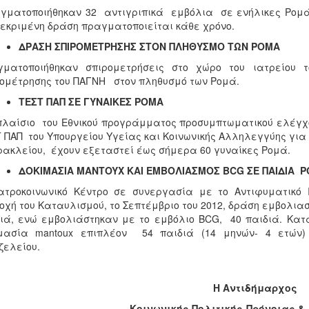
ματοποιήθηκαν 32 αντιγριπικά εμβόλια σε ενήλικες Ρομά, 
εκριμένη δράση πραγματοποιείται κάθε χρόνο.
ΔΡΑΣΗ ΣΠΙΡΟΜΕΤΡΗΣΗΣ ΣΤΟΝ ΠΛΗΘΥΣΜΟ ΤΩΝ ΡΟΜΑ
γματοποιήθηκαν σπιρομετρήσεις στο χώρο του ιατρείου
ομέτρησης του ΠΑΓΝΗ στον πληθυσμό των Ρομά.
ΤΕΣΤ ΠΑΠ ΣΕ ΓΥΝΑΙΚΕΣ ΡΟΜΑ
πλαίσιο του Εθνικού προγράμματος προσυμπτωματικού ελέγχο
 ΠΑΠ του Υπουργείου Υγείας και Κοινωνικής Αλληλεγγύης για γ
ρακλείου, έχουν εξεταστεί έως σήμερα 60 γυναίκες Ρομά.
ΔΟΚΙΜΑΣΙΑ
MANTOYX
ΚΑΙ ΕΜΒΟΛΙΑΣΜΟΣ
BCG
ΣΕ ΠΑΙΔΙΑ Ρ
ατροκοινωνικό Κέντρο σε συνεργασία με το Αντιφυματικό
οχή του Καταυλισμού, το Σεπτέμβριο του 2012, δράση εμβολια
ιά, ενώ εμβολιάστηκαν με το εμβόλιο BCG, 40 παιδιά. Κατ
ιμασία mantoux επιπλέον 54 παιδιά (14 μηνών- 4 ετών)
ζελείου.
Η Αντιδήμαρχος
Κοινωνικής Πολιτικής-Πρόνοιας 