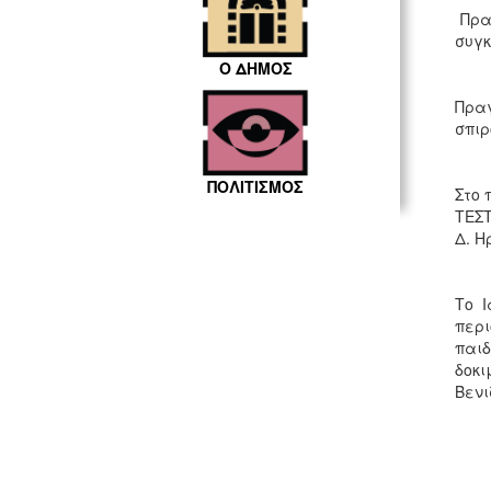
Πραγ
συγκ
Ο ΔΗΜΟΣ
Πρα
σπιρ
ΠΟΛΙΤΙΣΜΟΣ
Στο 
ΤΕΣΤ
Δ. Η
Το Ι
περι
παιδ
δοκ
Βενι