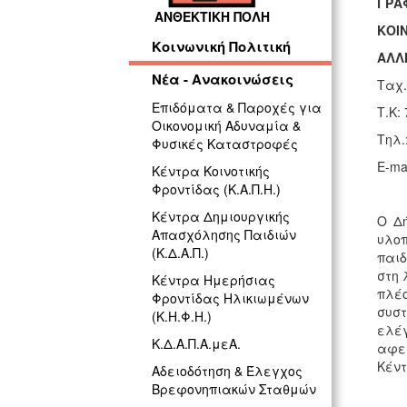
ΓΡ
ΑΝΘΕΚΤΙΚΗ ΠΟΛΗ
ΚΟΙΝ
Κοινωνική Πολιτική
ΑΛΛ
Νέα - Ανακοινώσεις
Ταχ.
Επιδόματα & Παροχές για
Τ.Κ:
Οικονομική Αδυναμία &
Τηλ.
Φυσικές Καταστροφές
E-mai
Κέντρα Κοινοτικής
Φροντίδας (Κ.Α.Π.Η.)
Κέντρα Δημιουργικής
Ο Δή
Απασχόλησης Παιδιών
υλοπ
(Κ.Δ.Α.Π.)
παιδ
στη 
Κέντρα Ημερήσιας
πλέ
Φροντίδας Ηλικιωμένων
συσ
(Κ.Η.Φ.Η.)
ελέγ
Κ.Δ.Α.Π.Α.μεΑ.
αφετ
Κέντ
Αδειοδότηση & Έλεγχος
Βρεφονηπιακών Σταθμών