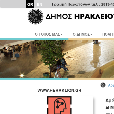
GR
EN
Γραμμή Παραπόνων τηλ : 2813-4
Ο ΤΟΠΟΣ ΜΑΣ
Ο ΔΗΜΟΣ
ΠΟΛΙΤ
Αρχ
WWW.HERAKLION.GR
Δρά
ΔΗΜ