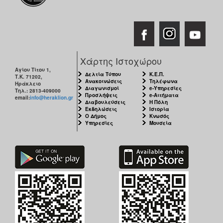
Ο
ΤΟΠΟΣ
ΜΑΣ
Ο
Χάρτης Ιστοχώρου
ΔΗΜΟΣ
Αγίου Τίτου 1,
Δελτία Τύπου
Κ.Ε.Π.
Τ.Κ. 71202,
Ανακοινώσεις
Τηλέφωνα
Ηράκλειο
ΠΟΛΙΤΙΣΜΟΣ
Διαγωνισμοί
e-Υπηρεσίες
Τηλ.: 2813-409000
Προσλήψεις
e-Αιτήματα
email:
info@heraklion.gr
Διαβουλεύσεις
Η Πόλη
Εκδηλώσεις
Ιστορία
Ο Δήμος
Κνωσός
Υπηρεσίες
Μουσεία