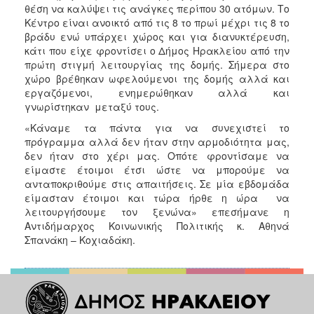
θέση να καλύψει τις ανάγκες περίπου 30 ατόμων. Το
Ιατρείο
Κέντρο είναι ανοικτό από τις 8 το πρωί μέχρι τις 8 το
Ξενώνας
βράδυ ενώ υπάρχει χώρος και για διανυκτέρευση,
Φιλοξενίας
κάτι που είχε φροντίσει ο Δήμος Ηρακλείου από την
Γυναικών
πρώτη στιγμή λειτουργίας της δομής. Σήμερα στο
χώρο βρέθηκαν ωφελούμενοι της δομής αλλά και
Κέντρο
εργαζόμενοι, ενημερώθηκαν αλλά και
Κοινότητας
γνωρίστηκαν μεταξύ τους.
Κοινωνικό
«Κάναμε τα πάντα για να συνεχιστεί το
Φαρμακείο
πρόγραμμα αλλά δεν ήταν στην αρμοδιότητα μας,
Κοινωνικό
δεν ήταν στο χέρι μας. Οπότε φροντίσαμε να
Παντοπωλείο
είμαστε έτοιμοι έτσι ώστε να μπορούμε να
ανταποκριθούμε στις απαιτήσεις. Σε μία εβδομάδα
Ισότητα
είμασταν έτοιμοι και τώρα ήρθε η ώρα να
των
λειτουργήσουμε τον ξενώνα» επεσήμανε η
Φύλων
Αντιδήμαρχος Κοινωνικής Πολιτικής κ. Αθηνά
Υγεία
Σπανάκη – Κοχιαδάκη.
Αυτόματοι
Απινιδωτές