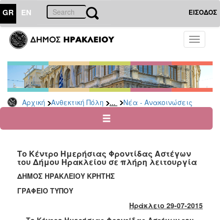
GR
EN
ΕΙΣΟΔΟΣ
ΑΝΘΕΚΤΙΚΗ
Toggle
ΠΟΛΗ
navigati
Κοινωνική
Πολιτική
Νέα
-
...
Αρχική
Ανθεκτική Πόλη
Νέα - Ανακοινώσεις
Ανακοινώσεις
Επιδόματα
&
Παροχές
Το Κέντρο Ημερήσιας Φροντίδας Αστέγων
για
του Δήμου Ηρακλείου σε πλήρη λειτουργία
Οικονομική
Αδυναμία
ΔΗΜΟΣ ΗΡΑΚΛΕΙΟΥ ΚΡΗΤΗΣ
&
ΓΡΑΦΕΙΟ ΤΥΠΟΥ
Φυσικές
Καταστροφές
Ηράκλειο 29-07-2015
Κέντρα
Το Κέντρο Ημερήσιας Φροντίδας Αστέγων του