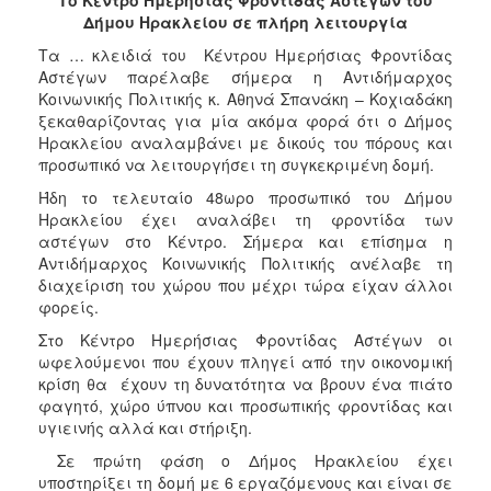
Κοινοτικής
Δήμου Ηρακλείου σε πλήρη λειτουργία
Φροντίδας
Τα … κλειδιά του Κέντρου Ημερήσιας Φροντίδας
(Κ.Α.Π.Η.)
Αστέγων παρέλαβε σήμερα η Αντιδήμαρχος
Κέντρα
Κοινωνικής Πολιτικής κ. Αθηνά Σπανάκη – Κοχιαδάκη
Δημιουργικής
ξεκαθαρίζοντας για μία ακόμα φορά ότι ο Δήμος
Απασχόλησης
Ηρακλείου αναλαμβάνει με δικούς του πόρους και
Παιδιών
προσωπικό να λειτουργήσει τη συγκεκριμένη δομή.
(Κ.Δ.Α.Π.)
Ήδη το τελευταίο 48ωρο προσωπικό του Δήμου
Κέντρα
Ηρακλείου έχει αναλάβει τη φροντίδα των
Ημερήσιας
αστέγων στο Κέντρο. Σήμερα και επίσημα η
Φροντίδας
Αντιδήμαρχος Κοινωνικής Πολιτικής ανέλαβε τη
Ηλικιωμένων
διαχείριση του χώρου που μέχρι τώρα είχαν άλλοι
(Κ.Η.Φ.Η.)
φορείς.
Κ.Δ.Α.Π.Α.μεΑ.
Στο Κέντρο Ημερήσιας Φροντίδας Αστέγων οι
ωφελούμενοι που έχουν πληγεί από την οικονομική
Αδειοδότηση
κρίση θα έχουν τη δυνατότητα να βρουν ένα πιάτο
&
φαγητό, χώρο ύπνου και προσωπικής φροντίδας και
Έλεγχος
υγιεινής αλλά και στήριξη.
Βρεφονηπιακών
Σταθμών
Σε πρώτη φάση ο Δήμος Ηρακλείου έχει
υποστηρίξει τη δομή με 6 εργαζόμενους και είναι σε
Δημοτικό