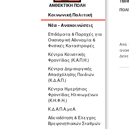
ΤΜΗ
ΑΝΘΕΚΤΙΚΗ ΠΟΛΗ
ΠΟΛΙ
Κοινωνική Πολιτική
Η
Νέα - Ανακοινώσεις
Επιδόματα & Παροχές για
Οικονομική Αδυναμία &
Από 
Φυσικές Καταστροφές
ανακ
Κέντρα Κοινοτικής
Δεκε
Φροντίδας (Κ.Α.Π.Η.)
Κέντρα Δημιουργικής
Απασχόλησης Παιδιών
(Κ.Δ.Α.Π.)
Κέντρα Ημερήσιας
Φροντίδας Ηλικιωμένων
(Κ.Η.Φ.Η.)
Κ.Δ.Α.Π.Α.μεΑ.
Αδειοδότηση & Έλεγχος
Βρεφονηπιακών Σταθμών