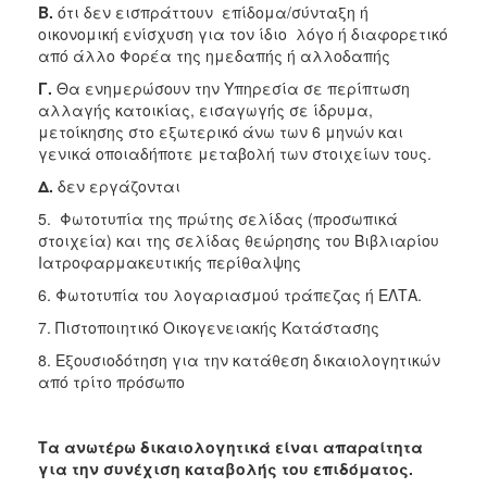
Β.
ότι δεν εισπράττουν επίδομα/σύνταξη ή
οικονομική ενίσχυση για τον ίδιο λόγο ή διαφορετικό
Ο
από άλλο Φορέα της ημεδαπής ή αλλοδαπής
ΤΟΠΟΣ
ΜΑΣ
Γ
.
Θα ενημερώσουν την Υπηρεσία σε περίπτωση
αλλαγής κατοικίας, εισαγωγής σε ίδρυμα,
Ο
μετοίκησης στο εξωτερικό άνω των 6 μηνών και
ΔΗΜΟΣ
γενικά οποιαδήποτε μεταβολή των στοιχείων τους.
Δ
.
δεν εργάζονται
ΠΟΛΙΤΙΣΜΟΣ
5. Φωτοτυπία της πρώτης σελίδας (προσωπικά
στοιχεία) και της σελίδας θεώρησης του Βιβλιαρίου
Ιατροφαρμακευτικής περίθαλψης
6. Φωτοτυπία του λογαριασμού τράπεζας ή ΕΛΤΑ.
7. Πιστοποιητικό Οικογενειακής Κατάστασης
8. Εξουσιοδότηση για την κατάθεση δικαιολογητικών
από τρίτο πρόσωπο
Τα
ανωτέρω
δικαιολογητικά
είναι
α
π
αραίτητα
για
την
συνέχιση
καταβολής
του
ε
π
ιδόματος
.