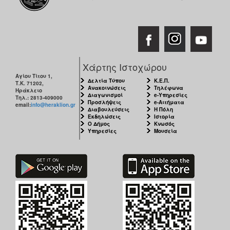
Χάρτης Ιστοχώρου
Αγίου Τίτου 1,
Δελτία Τύπου
Κ.Ε.Π.
Τ.Κ. 71202,
Ανακοινώσεις
Τηλέφωνα
Ηράκλειο
Διαγωνισμοί
e-Υπηρεσίες
Τηλ.: 2813-409000
Προσλήψεις
e-Αιτήματα
email:
info@heraklion.gr
Διαβουλεύσεις
Η Πόλη
Εκδηλώσεις
Ιστορία
Ο Δήμος
Κνωσός
Υπηρεσίες
Μουσεία