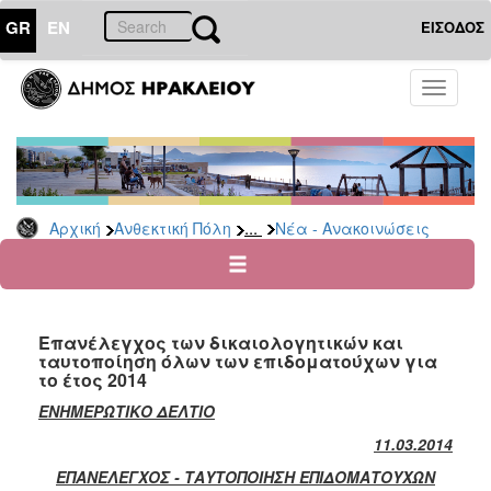
GR
EN
ΕΙΣΟΔΟΣ
ΑΝΘΕΚΤΙΚΗ
Toggle
ΠΟΛΗ
navigati
Κοινωνική
Πολιτική
Νέα
-
...
Αρχική
Ανθεκτική Πόλη
Νέα - Ανακοινώσεις
Ανακοινώσεις
Επιδόματα
&
Παροχές
Επανέλεγχος των δικαιολογητικών και
για
ταυτοποίηση όλων των επιδοματούχων για
Οικονομική
το έτος 2014
Αδυναμία
&
ΕΝΗΜΕΡΩΤΙΚΟ ΔΕΛΤΙΟ
Φυσικές
11.03.2014
Καταστροφές
ΕΠΑΝΕΛΕΓΧΟΣ - ΤΑΥΤΟΠΟΙΗΣΗ ΕΠΙΔΟΜΑΤΟΥΧΩΝ
Κέντρα