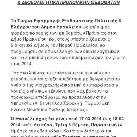
& ΔΙΚΑΙΟΛΟΓΗΤΙΚΑ ΠΡΟΝΟΙΑΚΩΝ ΕΠΙΔΟΜΑΤΩΝ
Κοινοτικής
Φροντίδας
(Κ.Α.Π.Η.)
Το
Τμήμα
Εφαρμογής
Ε
π
ιδοματικής
Πολιτικής
&
Κέντρα
Ε
λέγχου
του
Δήμου
Ηρακλείου
ως επίσημος
Δημιουργικής
φορέας παροχής των επιδομάτων Πρόνοιας στον
Απασχόλησης
Δήμο Ηρακλείου και στους υποστηριζόμενους
Παιδιών
διοικητικά Δήμους του Νομού Ηρακλείου, θα
(Κ.Δ.Α.Π.)
προχωρήσει σε επανέλεγχο των δικαιολογητικών
και ταυτοποίηση όλων των επιδοματούχων του για το
Κέντρα
έτος 2014.
Ημερήσιας
Φροντίδας
Παρακαλούνται οι επιδοτούμενοι ή οι νόμιμοι
Ηλικιωμένων
εκπρόσωποι τους (εξουσιοδότηση με θεωρημένο το
(Κ.Η.Φ.Η.)
γνήσιο της υπογραφής-δικαστική συμπαράσταση-
γονείς ανήλικων τέκνων), που λαμβάνουν τα
Κ.Δ.Α.Π.Α.μεΑ.
προνοιακά επιδόματα, να προσέλθουν στην
Αδειοδότηση
Υπηρεσία (Λ. Βενιζέλου Σοφοκλή- Παραλιακή,
&
Έναντι Μουσείου Φυσικής Ιστορίας).
Έλεγχος
Ο
Ε
π
ανέλεγχος
θα
γίνει
α
π
ό
17-03-2014
έως
18-04-
Βρεφονηπιακών
2014
κάθε
Δευτέρα, Τρίτη
&
Πέμπτη, Παρασκευή
(4
Σταθμών
Ημέρες την εβδομάδα). Κατά την διάρκεια του
Δημοτικό
επανελέγχου και
κάθε
Τετάρτη, η υπηρεσία θα