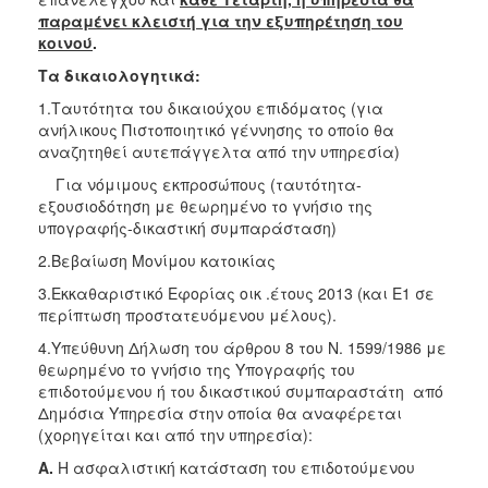
Ιατρείο
παραμένει κλειστή για την εξυπηρέτηση του
κοινού
.
Ξενώνας
Φιλοξενίας
Τα
δικαιολογητικά
:
Γυναικών
1.Ταυτότητα του δικαιούχου επιδόματος (για
Κέντρο
ανήλικους Πιστοποιητικό γέννησης το οποίο θα
Κοινότητας
αναζητηθεί αυτεπάγγελτα από την υπηρεσία)
Κοινωνικό
Για νόμιμους εκπροσώπους (ταυτότητα-
Φαρμακείο
εξουσιοδότηση με θεωρημένο το γνήσιο της
υπογραφής-δικαστική συμπαράσταση)
Κοινωνικό
Παντοπωλείο
2.Βεβαίωση Μονίμου κατοικίας
Ισότητα
3.Εκκαθαριστικό Εφορίας οικ .έτους 2013 (και Ε1 σε
των
περίπτωση προστατευόμενου μέλους).
Φύλων
4.Υπεύθυνη Δήλωση του άρθρου 8 του Ν. 1599/1986 με
Υγεία
θεωρημένο το γνήσιο της Υπογραφής του
επιδοτούμενου ή του δικαστικού συμπαραστάτη από
Αυτόματοι
Δημόσια Υπηρεσία στην οποία θα αναφέρεται
Απινιδωτές
(χορηγείται και από την υπηρεσία):
Α
.
Η ασφαλιστική κατάσταση του επιδοτούμενου