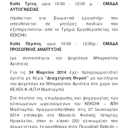
Κάθε Τρίτη
, ώρα 10.00 - 12:00 μ. :
ΟΜΑΔΑ
Ιατρείο
ΑΥΤΟΓΝΩΣΙΑΣ
Ξενώνας
(πρόκειται για βιωματικό εργαστήρι που
Φιλοξενίας
απευθύνεται σε μητέρες παιδιών που
Γυναικών
εξυπηρετούνται από το Τμήμα Εργοθεραπείας του
Κέντρο
ΚΕΚΟΙΦ)
Κοινότητας
Κάθε Πέμπτη
, ώρα 10:00 - 12:00μ.:
ΟΜΑΔΑ
Κοινωνικό
ΠΡΟΣΩΠΙΚΗΣ ΑΝΑΠΤΥΞΗΣ
Φαρμακείο
(με συντονίστρια την ψυχολόγο Μπαρκάτσα
Κοινωνικό
Αριστέα)
Παντοπωλείο
Για τις
24 Μαρτίου 2014
έχει προγραμματιστεί
Ισότητα
ομιλία με θέμα
“Διαχείριση Θυμού”
με ομιλήτρια
των
την ψυχολόγο κα Μπαρκάτσα Αριστέα στο χώρο του
Φύλων
ΚΕ.ΚΟΙ.Φ./Α.Π.Η Μασταμπά.
Υγεία
Στο πλαίσιο της επιμόρφωσης και ψυχαγωγίας των
ηλικιωμένων ωφελούμενων του ΚΕΚΟΙΦ – ΑΠΗ
Αυτόματοι
Μασταμπά, πραγματοποιήθηκε στις 27 Ιανουαρίου
Απινιδωτές
2014 επίσκεψη στο Μουσείο Φυσικής Ιστορίας
Ηρακλείου, όπου οι είκοσι (20) ηλικιωμένοι που
συμμετείχαν, ξεναγήθηκαν στην Περιοδική Έκθεση –