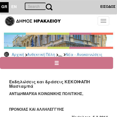
GR
EN
ΕΙΣΟΔΟΣ
ΑΝΘΕΚΤΙΚΗ
Toggle
ΠΟΛΗ
navigati
Κοινωνική
Πολιτική
Νέα
-
...
Αρχική
Ανθεκτική Πόλη
Νέα - Ανακοινώσεις
Ανακοινώσεις
Επιδόματα
&
Παροχές
Εκδηλώσεις και δράσεις ΚΕΚΟΙΦΑΠΗ
για
Μασταμπά
Οικονομική
Αδυναμία
ΑΝΤΙΔΗΜΑΡΧΙΑ ΚΟΙΝΩΝΙΚΗΣ ΠΟΛΙΤΙΚΗΣ,
&
Φυσικές
Καταστροφές
ΠΡΟΝΟΙΑΣ ΚΑΙ ΑΛΛΗΛΕΓΓΥΗΣ
Κέντρα
Ηράκλειο, 5-3-2014