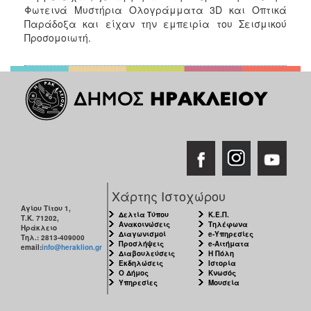
Φωτεινά Μυστήρια Ολογράμματα 3D και Οπτικά
Παράδοξα και είχαν την εμπειρία του Σεισμικού
Ο
ΤΟΠΟΣ
Προσομοιωτή.
ΜΑΣ
Ο
ΔΗΜΟΣ
ΠΟΛΙΤΙΣΜΟΣ
Χάρτης Ιστοχώρου
Αγίου Τίτου 1,
Δελτία Τύπου
Κ.Ε.Π.
Τ.Κ. 71202,
Ανακοινώσεις
Τηλέφωνα
Ηράκλειο
Διαγωνισμοί
e-Υπηρεσίες
Τηλ.: 2813-409000
Προσλήψεις
e-Αιτήματα
email:
info@heraklion.gr
Διαβουλεύσεις
Η Πόλη
Εκδηλώσεις
Ιστορία
Ο Δήμος
Κνωσός
Υπηρεσίες
Μουσεία