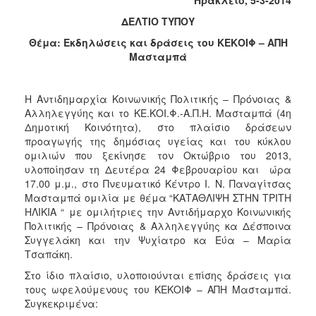
Κοινοτικής
ΔΕΛΤΙΟ ΤΥΠΟΥ
Φροντίδας
(Κ.Α.Π.Η.)
Θέμα: Εκδηλώσεις και δράσεις του ΚΕΚΟΙΦ – ΑΠΗ
Μασταμπά
Κέντρα
Δημιουργικής
Απασχόλησης
Η Αντιδημαρχία Κοινωνικής Πολιτικής – Πρόνοιας &
Παιδιών
Αλληλεγγύης και το ΚΕ.ΚΟΙ.Φ.-Α.Π.Η. Μασταμπά (4η
(Κ.Δ.Α.Π.)
Δημοτική Κοινότητα), στο πλαίσιο δράσεων
Κέντρα
προαγωγής της δημόσιας υγείας και του κύκλου
Ημερήσιας
ομιλιών που ξεκίνησε τον Οκτώβριο του 2013,
Φροντίδας
υλοποίησαν τη Δευτέρα 24 Φεβρουαρίου και ώρα
Ηλικιωμένων
17.00 μ.μ., στο Πνευματικό Κέντρο Ι. Ν. Παναγίτσας
(Κ.Η.Φ.Η.)
Μασταμπά ομιλία με θέμα “ΚΑΤΑΘΛΙΨΗ ΣΤΗΝ ΤΡΙΤΗ
ΗΛΙΚΙΑ “ με ομιλήτριες την Αντιδήμαρχο Κοινωνικής
Κ.Δ.Α.Π.Α.μεΑ.
Πολιτικής – Πρόνοιας & Αλληλεγγύης κα Δέσποινα
Αδειοδότηση
Συγγελάκη και την Ψυχίατρο κα Εύα – Μαρία
&
Τσαπάκη.
Έλεγχος
Στο ίδιο πλαίσιο, υλοποιούνται επίσης δράσεις για
Βρεφονηπιακών
τους ωφελούμενους του ΚΕΚΟΙΦ – ΑΠΗ Μασταμπά.
Σταθμών
Συγκεκριμένα:
Δημοτικό