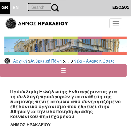
GR
EN
ΕΙΣΟΔΟΣ
ΑΝΘΕΚΤΙΚΗ
Toggle
ΠΟΛΗ
navigati
Κοινωνική
Πολιτική
Νέα
-
...
Αρχική
Ανθεκτική Πόλη
Νέα - Ανακοινώσεις
Ανακοινώσεις
Επιδόματα
&
Παροχές
Πρόσκληση Εκδήλωσης Ενδιαφέροντος για
για
τη συλλογή προσφορών για ανάθεση της
Οικονομική
διαμονής πέντε ατόμων από συνεργαζόμενο
Αδυναμία
εθελοντικό οργανισμό που εδρεύει στην
&
Αθήνα για την υλοποίηση δράσης
Φυσικές
κοινωνικού περιεχομένου
Καταστροφές
ΔΗΜΟΣ ΗΡΑΚΛΕΙΟΥ
Κέντρα