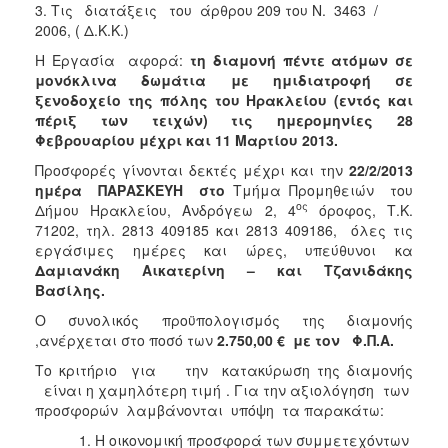
3. Τις διατάξεις του άρθρου 209 του Ν. 3463 /
Ιατρείο
2006, ( Δ.Κ.Κ.)
Ξενώνας
Η Εργασία αφορά:
τη διαμονή πέντε ατόμων σε
Φιλοξενίας
μονόκλινα δωμάτια με ημιδιατροφή σε
Γυναικών
ξενοδοχείο της πόλης του Ηρακλείου (εντός και
Κέντρο
πέριξ των τειχών) τις ημερομηνίες 28
Κοινότητας
Φεβρουαρίου μέχρι και 11 Μαρτίου 2013.
Κοινωνικό
Προσφορές γίνονται δεκτές μέχρι και την
22/2/2013
Φαρμακείο
ημέρα ΠΑΡΑΣΚΕΥΗ στο
Τμήμα Προμηθειών του
ος
Δήμου Ηρακλείου, Ανδρόγεω 2, 4
όροφος, Τ.Κ.
Κοινωνικό
71202, τηλ. 2813 409185 και 2813 409186, όλες τις
Παντοπωλείο
εργάσιμες ημέρες και ώρες, υπεύθυνοι κα
Ισότητα
Δαμιανάκη Αικατερίνη – και Τζανιδάκης
των
Βασίλης.
Φύλων
Ο συνολικός προϋπολογισμός της διαμονής
Υγεία
,ανέρχεται στο ποσό των
2.750,00
€
με τον Φ.Π.Α.
Αυτόματοι
Το κριτήριο για την κατακύρωση της διαμονής
Απινιδωτές
είναι η χαμηλότερη τιμή . Για την αξιολόγηση των
προσφορών λαμβάνονται υπόψη τα παρακάτω:
Η οικονομική προσφορά των συμμετεχόντων