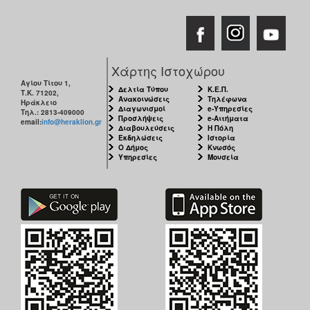
Χάρτης Ιστοχώρου
Αγίου Τίτου 1,
Δελτία Τύπου
Κ.Ε.Π.
Τ.Κ. 71202,
Ανακοινώσεις
Τηλέφωνα
Ηράκλειο
Διαγωνισμοί
e-Υπηρεσίες
Τηλ.: 2813-409000
Προσλήψεις
e-Αιτήματα
email:
info@heraklion.gr
Διαβουλεύσεις
Η Πόλη
Εκδηλώσεις
Ιστορία
Ο Δήμος
Κνωσός
Υπηρεσίες
Μουσεία