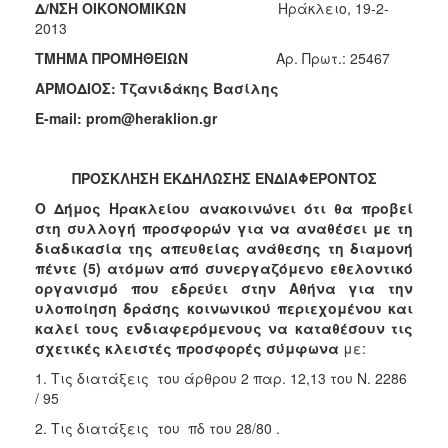
Δ/ΝΣΗ ΟΙΚΟΝΟΜΙΚΩΝ
Ηράκλειο, 19-2-
Κοινοτικής
2013
Φροντίδας
(Κ.Α.Π.Η.)
ΤΜΗΜΑ ΠΡΟΜΗΘΕΙΩΝ
Αρ. Πρωτ.: 25467
Κέντρα
ΑΡΜΟΔΙΟΣ: Τζανιδάκης Βασίλης
Δημιουργικής
E-mail: prom@heraklion.gr
Απασχόλησης
Παιδιών
(Κ.Δ.Α.Π.)
ΠΡΟΣΚΛΗΣΗ ΕΚΔΗΛΩΣΗΣ ΕΝΔΙΑΦΕΡΟΝΤΟΣ
Κέντρα
Ο Δήμος Ηρακλείου ανακοινώνει ότι θα προβεί
Ημερήσιας
στη συλλογή προσφορών για να αναθέσει με τη
Φροντίδας
διαδικασία της απευθείας ανάθεσης τη διαμονή
Ηλικιωμένων
πέντε (5) ατόμων από συνεργαζόμενο εθελοντικό
(Κ.Η.Φ.Η.)
οργανισμό που εδρεύει στην Αθήνα για την
Κ.Δ.Α.Π.Α.μεΑ.
υλοποίηση δράσης κοινωνικού περιεχομένου
και
καλεί τους ενδιαφερόμενους να καταθέσουν τις
Αδειοδότηση
σχετικές κλειστές προσφορές σύμφωνα
με:
&
Έλεγχος
1. Τις διατάξεις του άρθρου 2 παρ. 12,13 του Ν. 2286
Βρεφονηπιακών
/ 95
Σταθμών
2. Τις διατάξεις του πδ του 28/80 .
Δημοτικό