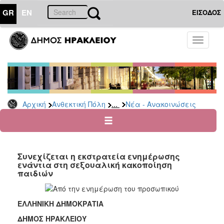
GR
EN
ΕΙΣΟΔΟΣ
ΑΝΘΕΚΤΙΚΗ
Toggle
ΠΟΛΗ
navigati
Κοινωνική
Πολιτική
Νέα
-
...
Αρχική
Ανθεκτική Πόλη
Νέα - Ανακοινώσεις
Ανακοινώσεις
Επιδόματα
&
Παροχές
Συνεχίζεται η εκστρατεία ενημέρωσης
για
ενάντια στη σεξουαλική κακοποίηση
Οικονομική
παιδιών
Αδυναμία
&
Φυσικές
ΕΛΛΗΝΙΚΗ ΔΗΜΟΚΡΑΤΙΑ
Καταστροφές
ΔΗΜΟΣ ΗΡΑΚΛΕΙΟΥ
Κέντρα