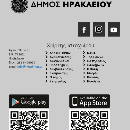
Χάρτης Ιστοχώρου
Αγίου Τίτου 1,
Δελτία Τύπου
Κ.Ε.Π.
Τ.Κ. 71202,
Ανακοινώσεις
Τηλέφωνα
Ηράκλειο
Διαγωνισμοί
e-Υπηρεσίες
Τηλ.: 2813-409000
Προσλήψεις
e-Αιτήματα
email:
info@heraklion.gr
Διαβουλεύσεις
Η Πόλη
Εκδηλώσεις
Ιστορία
Ο Δήμος
Κνωσός
Υπηρεσίες
Μουσεία