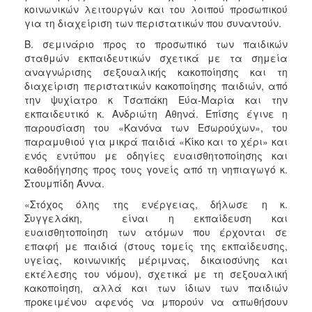
κοινωνικών λειτουργών και του λοιπού προσωπικού
για τη διαχείριση των περιστατικών που συναντούν.
Ο
ΤΟΠΟΣ
Β. σεμινάριο προς το προσωπικό των παιδικών
ΜΑΣ
σταθμών εκπαιδευτικών σχετικά με τα σημεία
αναγνώρισης σεξουαλικής κακοποίησης και τη
Ο
διαχείριση περιστατικών κακοποίησης παιδιών, από
ΔΗΜΟΣ
την ψυχίατρο κ Τσαπάκη Εύα-Μαρία και την
εκπαιδευτικό κ. Ανδριώτη Αθηνά. Επίσης έγινε η
ΠΟΛΙΤΙΣΜΟΣ
παρουσίαση του «Κανόνα των Εσωρούχων», του
παραμυθιού για μικρά παιδιά «Κίκο και το χέρι» και
ενός εντύπου με οδηγίες ευαισθητοποίησης και
καθοδήγησης προς τους γονείς από τη νηπιαγωγό κ.
Στουμπίδη Άννα.
«Στόχος όλης της ενέργειας, δήλωσε η κ.
Συγγελάκη, είναι η εκπαίδευση και
ευαισθητοποίηση των ατόμων που έρχονται σε
επαφή με παιδιά (στους τομείς της εκπαίδευσης,
υγείας, κοινωνικής μέριμνας, δικαιοσύνης και
εκτέλεσης του νόμου), σχετικά με τη σεξουαλική
κακοποίηση, αλλά και των ίδιων των παιδιών
προκειμένου αφενός να μπορούν να απωθήσουν