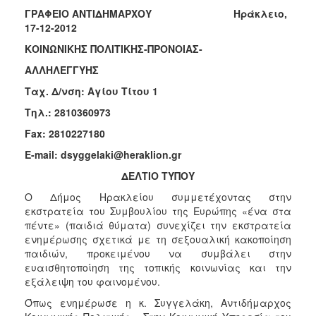
Κοινοτικής
ΓΡΑΦΕΙΟ ΑΝΤΙΔΗΜΑΡΧΟΥ Ηράκλειο,
Φροντίδας
17-12-2012
(Κ.Α.Π.Η.)
ΚΟΙΝΩΝΙΚΗΣ ΠΟΛΙΤΙΚΗΣ-ΠΡΟΝΟΙΑΣ-
Κέντρα
ΑΛΛΗΛΕΓΓΥΗΣ
Δημιουργικής
Απασχόλησης
Ταχ. Δ/νση: Αγίου Τίτου 1
Παιδιών
Τηλ.: 2810360973
(Κ.Δ.Α.Π.)
Fax: 2810227180
Κέντρα
Ημερήσιας
E-mail: dsyggelaki@heraklion.gr
Φροντίδας
ΔΕΛΤΙΟ ΤΥΠΟΥ
Ηλικιωμένων
(Κ.Η.Φ.Η.)
Ο Δήμος Ηρακλείου συμμετέχοντας στην
εκστρατεία του Συμβουλίου της Ευρώπης «ένα στα
Κ.Δ.Α.Π.Α.μεΑ.
πέντε» (παιδιά θύματα) συνεχίζει την εκστρατεία
Αδειοδότηση
ενημέρωσης σχετικά με τη σεξουαλική κακοποίηση
&
παιδιών, προκειμένου να συμβάλει στην
Έλεγχος
ευαισθητοποίηση της τοπικής κοινωνίας και την
Βρεφονηπιακών
εξάλειψη του φαινομένου.
Σταθμών
Όπως ενημέρωσε η κ. Συγγελάκη, Αντιδήμαρχος
Δημοτικό