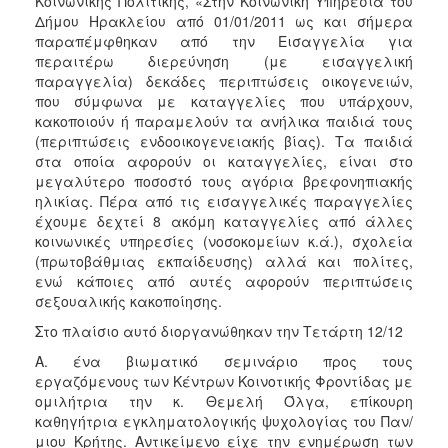
Κοινωνικής Πολιτικής, «Στην Κοινωνική Υπηρεσία του
Ιατρείο
Δήμου Ηρακλείου από 01/01/2011 ως και σήμερα
παραπέμφθηκαν από την Εισαγγελία για
Ξενώνας
περαιτέρω διερεύνηση (με εισαγγελική
Φιλοξενίας
παραγγελία) δεκάδες περιπτώσεις οικογενειών,
Γυναικών
που σύμφωνα με καταγγελίες που υπάρχουν,
Κέντρο
κακοποιούν ή παραμελούν τα ανήλικα παιδιά τους
Κοινότητας
(περιπτώσεις ενδοοικογενειακής βίας). Τα παιδιά
στα οποία αφορούν οι καταγγελίες, είναι στο
Κοινωνικό
μεγαλύτερο ποσοστό τους αγόρια βρεφονηπιακής
Φαρμακείο
ηλικίας. Πέρα από τις εισαγγελικές παραγγελίες
Κοινωνικό
έχουμε δεχτεί 8 ακόμη καταγγελίες από άλλες
Παντοπωλείο
κοινωνικές υπηρεσίες (νοσοκομείων κ.ά.), σχολεία
(πρωτοβάθμιας εκπαίδευσης) αλλά και πολίτες,
Ισότητα
ενώ κάποιες από αυτές αφορούν περιπτώσεις
των
σεξουαλικής κακοποίησης.
Φύλων
Στο πλαίσιο αυτό διοργανώθηκαν την Τετάρτη 12/12
Υγεία
Α. ένα βιωματικό σεμινάριο προς τους
Αυτόματοι
εργαζόμενους των Κέντρων Κοινοτικής Φροντίδας με
Απινιδωτές
ομιλήτρια την κ. Θεμελή Όλγα, επίκουρη
καθηγήτρια εγκληματολογικής ψυχολογίας του Παν/
μιου Κρήτης. Αντικείμενο είχε την ενημέρωση των