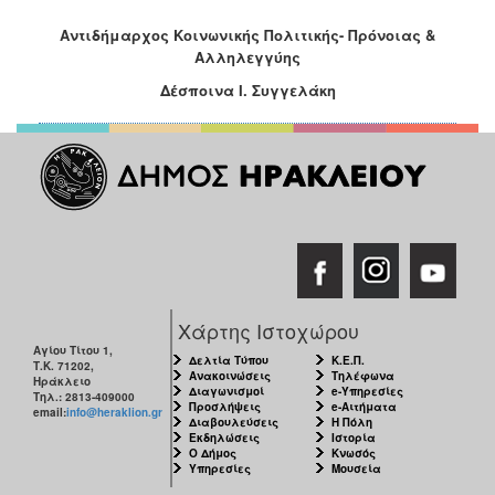
Αντιδήμαρχος Κοινωνικής Πολιτικής- Πρόνοιας &
Ο
ΤΟΠΟΣ
Αλληλεγγύης
ΜΑΣ
Δέσποινα Ι. Συγγελάκη
Ο
ΔΗΜΟΣ
ΠΟΛΙΤΙΣΜΟΣ
Χάρτης Ιστοχώρου
Αγίου Τίτου 1,
Δελτία Τύπου
Κ.Ε.Π.
Τ.Κ. 71202,
Ανακοινώσεις
Τηλέφωνα
Ηράκλειο
Διαγωνισμοί
e-Υπηρεσίες
Τηλ.: 2813-409000
Προσλήψεις
e-Αιτήματα
email:
info@heraklion.gr
Διαβουλεύσεις
Η Πόλη
Εκδηλώσεις
Ιστορία
Ο Δήμος
Κνωσός
Υπηρεσίες
Μουσεία