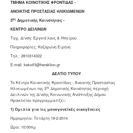
ΤΜΗΜΑ ΚΟΙΝΟΤΙΚΗΣ ΦΡΟΝΤΙΔΑΣ -
Κοινοτικής
Φροντίδας
ΑΝΟΙΚΤΗΣ ΠΡΟΣΤΑΣΙΑΣ ΗΛΙΚΙΩΜΕΝΩΝ
(Κ.Α.Π.Η.)
ης
3
Δημοτικής Κοινότητας -
Κέντρα
ΚΕΝΤΡΟ ΔΕΙΛΙΝΩΝ
Δημιουργικής
Απασχόλησης
Ταχ. Δ/νση: Εργοτέλους & Ηπείρου
Παιδιών
Πληροφορίες: Κοζορώνη Ειρήνη
(Κ.Δ.Α.Π.)
Τηλ.: 2810314322
Κέντρα
Ημερήσιας
E-mail: kekoif3@heraklion.gr
Φροντίδας
ΔΕΛΤΙΟ ΤΥΠΟΥ
Ηλικιωμένων
(Κ.Η.Φ.Η.)
To Κέντρο Κοινοτικής Φροντίδας - Ανοικτής Προστασίας
ης
Ηλικιωμένων της 3
Δημοτικής Κοινότητας περιοχή
Κ.Δ.Α.Π.Α.μεΑ.
Δειλινών της Δ/νσης Κοινωνικής Ανάπτυξης Δήμου
Αδειοδότηση
Ηρακλείου προγραμματίζει:
&
1) Ομιλία για τις μονογονεϊκές οικογένειες
Έλεγχος
Βρεφονηπιακών
Ημρομηνία: Τετάρτη 19-2-2014
Σταθμών
Ώρα: 10:00πμ
Δημοτικό