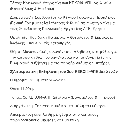
Τόπος: Κοινωνική Υπηρεσία 3ου ΚΕΚΟΙΦ-ΑΠΗ Δειλινών
Ιατρείο
(Εργοτέλους & Ηπείρου)
Ξενώνας
Διοργάνωση: Συμβουλευτικό Κέντρο Γυναικών Ηρακλείου
Φιλοξενίας
(Γενική Γραμματεία Ισότητας Φύλων) σε συνεργασία με
Γυναικών
τους Σπουδαστές Κοινωνικής Εργασίας ΑΤΕΙ Κρήτης
Κέντρο
Ομιλητές: Κονιδάκη Κατερίνα – ψυχολόγος & Σερμάκης
Κοινότητας
Ιωάννης – κοινωνικός λειτουργός
Κοινωνικό
Θέμα: Μονογονεϊκές οικογένειες: Αλήθειες και μύθοι για
Φαρμακείο
την κοινωνική βία που υφίστανται και οι συνέπειες της.
Κοινωνικό
Βιωματική συζήτηση με τις παρεβρισκόμενες μητέρες.
Παντοπωλείο
2)Αποκριάτικη Εκδήλωση του 3ου ΚΕΚΟΙΦ-ΑΠΗ Δειλινών
Ισότητα
Ημερομηνία: Πέμπτη 20-2-2014
των
Φύλων
Ώρα: 11:30πμ
Υγεία
Τόπος: 3ο ΚΕΚΟΙΦ-ΑΠΗ Δειλινών (Εργοτέλους & Ηπείρου)
Αυτόματοι
Διοργάνωση: Το προσωπικό και τα μέλη του κέντρου
Απινιδωτές
Αποκριάτικη εκδήλωση με γεύμα από κρητικούς
παραδοσιακούς μεζέδες και μουσική.