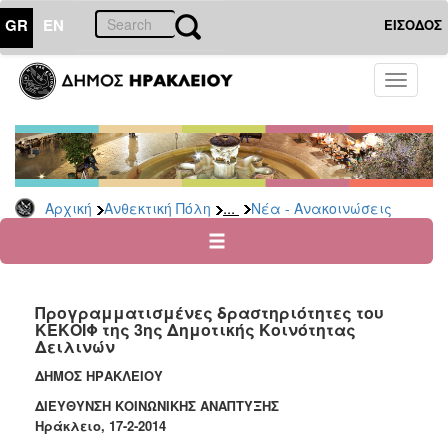
GR
EN
ΕΙΣΟΔΟΣ
ΑΝΘΕΚΤΙΚΗ
Toggle
ΠΟΛΗ
navigati
Κοινωνική
Πολιτική
Νέα
-
...
Αρχική
Ανθεκτική Πόλη
Νέα - Ανακοινώσεις
Ανακοινώσεις
Επιδόματα
&
Παροχές
Προγραμματισμένες δραστηριότητες του
για
ΚΕΚΟΙΦ της 3ης Δημοτικής Κοινότητας
Οικονομική
Δειλινών
Αδυναμία
&
ΔΗΜΟΣ ΗΡΑΚΛΕΙΟΥ
Φυσικές
ΔΙΕΥΘΥΝΣΗ ΚΟΙΝΩΝΙΚΗΣ ΑΝΑΠΤΥΞΗΣ
Καταστροφές
Ηράκλειο, 17-2-2014
Κέντρα