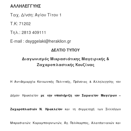
Κοινοτικής
ΑΛΛΗΛΕΓΓΥΗΣ
Φροντίδας
Ταχ. Δ/νση: Αγίου Τίτου 1
(Κ.Α.Π.Η.)
Τ.Κ: 71202
Κέντρα
Δημιουργικής
Τηλ.: 2813 409111
Απασχόλησης
E-mail : dsyggelaki@heraklion.gr
Παιδιών
(Κ.Δ.Α.Π.)
ΔΕΛΤΙΟ ΤΥΠΟΥ
Κέντρα
Διαγωνισμός Μικρασιάτικης Μαγειρικής &
Ημερήσιας
Ζαχαροπλαστικής Κουζίνας
Φροντίδας
Ηλικιωμένων
(Κ.Η.Φ.Η.)
Η Αντιδημαρχία Κοινωνικής Πολιτικής, Πρόνοιας & Αλληλεγγύης του
Κ.Δ.Α.Π.Α.μεΑ.
Δήμου Ηρακλείου
με την υποστήριξη του Σωματείου Μαγείρων –
Αδειοδότηση
&
Έλεγχος
Ζαχαροπλαστών Ν. Ηρακλείου
και τη συμμετοχή των Συλλόγων
Βρεφονηπιακών
Σταθμών
Μικρασιατών: Καραμπουρνιωτών, Άγ. Πολύκαρπος, Αλατσατιανών και
Δημοτικό