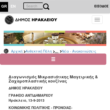
GR
EN
ΕΙΣΟΔΟΣ
ΑΝΘΕΚΤΙΚΗ
Toggle
ΠΟΛΗ
navigati
Κοινωνική
Πολιτική
Νέα
-
...
Αρχική
Ανθεκτική Πόλη
Νέα - Ανακοινώσεις
Ανακοινώσεις
Επιδόματα
&
Παροχές
Διαγωνισμός Μικρασιάτικης Μαγειρικής &
για
Ζαχαροπλαστικής κουζίνας
Οικονομική
Αδυναμία
ΔΗΜΟΣ ΗΡΑΚΛΕΙΟΥ
&
ΓΡΑΦΕΙΟ ΑΝΤΙΔΗΜΑΡΧΟΥ
Φυσικές
Ηράκλειο, 13-9-2013
Καταστροφές
ΚΟΙΝΩΝΙΚΗΣ ΠΟΛΙΤΙΚΗΣ - ΠΡΟΝΟΙΑΣ-
Κέντρα