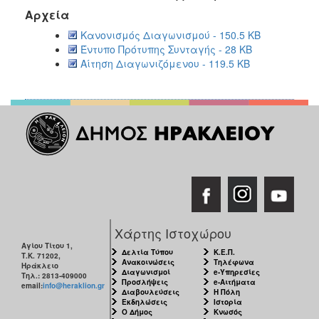
Αρχεία
Κανονισμός Διαγωνισμού - 150.5 KB
Έντυπο Πρότυπης Συνταγής - 28 KB
Αίτηση Διαγωνιζόμενου - 119.5 KB
Χάρτης Ιστοχώρου
Αγίου Τίτου 1,
Δελτία Τύπου
Κ.Ε.Π.
Τ.Κ. 71202,
Ανακοινώσεις
Τηλέφωνα
Ηράκλειο
Διαγωνισμοί
e-Υπηρεσίες
Τηλ.: 2813-409000
Προσλήψεις
e-Αιτήματα
email:
info@heraklion.gr
Διαβουλεύσεις
Η Πόλη
Εκδηλώσεις
Ιστορία
Ο Δήμος
Κνωσός