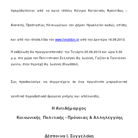
Ο
προμηθεύονται από τα κατά τόπους Κέντρα Κοινοτικής Φροντίδας –
ΤΟΠΟΣ
ΜΑΣ
Ανοικτής Προστασίας Ηλικιωμένων του Δήμου Ηρακλείου καθώς επίσης
Ο
ΔΗΜΟΣ
και από την ιστοσελίδα του
www
.
heraklion
.
gr
από την Δευτέρα 16.09.2013.
Η εκδήλωση θα πραγματοποιηθεί την Τετάρτη 25.09.2013 και ώρα 5.30
ΠΟΛΙΤΙΣΜΟΣ
μ.μ. στο χώρο του Πολιτιστικού Συλλόγου Αγ. Ιωάννη, Γαζίου & Ταντάλου
γωνία, στην περιοχή Αγ. Ιωάννη (Κνωσσού).
Σας προσκαλούμε να συμμετέχετε σε ένα πρωτότυπο μικρασιατικό
γευστικό παραδοσιακό δρώμενο μνήμης και απόλαυσης.
Η Αντιδήμαρχος
Κοινωνικής Πολιτικής - Πρόνοιας & Αλληλεγγύης
Δέσποινα Ι. Συγγελάκη