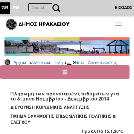
GR
EN
ΕΙΣΟΔΟΣ
ΑΝΘΕΚΤΙΚΗ
Toggle
ΠΟΛΗ
navigati
Κοινωνική
Πολιτική
Νέα
-
...
Αρχική
Ανθεκτική Πόλη
Νέα - Ανακοινώσεις
Ανακοινώσεις
Επιδόματα
&
Παροχές
Πληρωμή των προνοιακών επιδομάτων για
για
το δίμηνο Νοεμβρίου - Δεκεμβρίου 2014
Οικονομική
Αδυναμία
ΔΙΕΥΘΥΝΣΗ ΚΟΙΝΩΝΙΚΗΣ ΑΝΑΠΤΥΞΗΣ
&
ΤΜΗΜΑ ΕΦΑΡΜΟΓΗΣ ΕΠΙΔΟΜΑΤΙΚΗΣ ΠΟΛΙΤΙΚΗΣ &
Φυσικές
ΕΛΕΓΧΟΥ
Καταστροφές
Ηράκλειο
15.1.201
5
Κέντρα