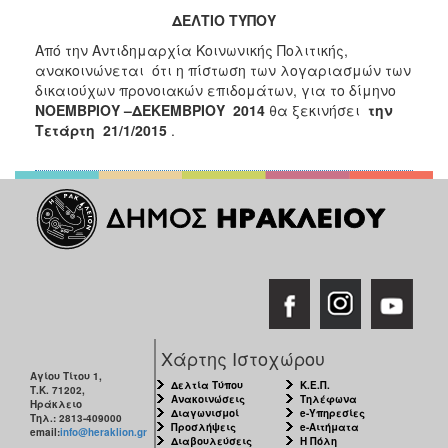
Κοινοτικής
ΔΕΛΤΙΟ ΤΥΠΟΥ
Φροντίδας
Από την Αντιδημαρχία Κοινωνικής Πολιτικής,
(Κ.Α.Π.Η.)
ανακοινώνεται ότι η πίστωση των λογαριασμών των
Κέντρα
δικαιούχων προνοιακών επιδομάτων, για το δίμηνο
Δημιουργικής
ΝΟΕΜΒΡΙΟΥ –ΔΕΚΕΜΒΡΙΟΥ
2014
θα ξεκινήσει
την
Απασχόλησης
Τετάρτη
21/1/2015
.
Παιδιών
(Κ.Δ.Α.Π.)
Κέντρα
Ημερήσιας
Φροντίδας
Ηλικιωμένων
(Κ.Η.Φ.Η.)
Κ.Δ.Α.Π.Α.μεΑ.
Αδειοδότηση
&
Χάρτης Ιστοχώρου
Έλεγχος
Αγίου Τίτου 1,
Δελτία Τύπου
Κ.Ε.Π.
Τ.Κ. 71202,
Βρεφονηπιακών
Ανακοινώσεις
Τηλέφωνα
Ηράκλειο
Σταθμών
Διαγωνισμοί
e-Υπηρεσίες
Τηλ.: 2813-409000
Προσλήψεις
e-Αιτήματα
email:
info@heraklion.gr
Διαβουλεύσεις
Η Πόλη
Δημοτικό