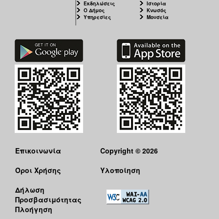
Εκδηλώσεις
Ιστορία
Ιατρείο
Ο Δήμος
Κνωσός
Υπηρεσίες
Μουσεία
Ξενώνας
Φιλοξενίας
Γυναικών
Κέντρο
Κοινότητας
Κοινωνικό
Φαρμακείο
Κοινωνικό
Παντοπωλείο
Ισότητα
των
Φύλων
Επικοινωνία
Copyright © 2026
Υγεία
Όροι Χρήσης
Υλοποίηση
Αυτόματοι
Απινιδωτές
Δήλωση
Προσβασιμότητας
Πλοήγηση