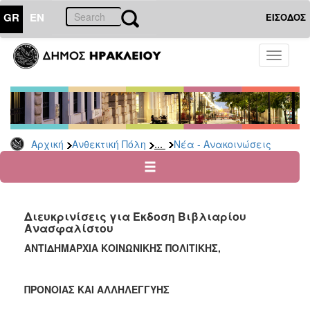
GR
EN
ΕΙΣΟΔΟΣ
ΑΝΘΕΚΤΙΚΗ
Toggle
ΠΟΛΗ
navigati
Κοινωνική
Πολιτική
Νέα
-
...
Αρχική
Ανθεκτική Πόλη
Νέα - Ανακοινώσεις
Ανακοινώσεις
Επιδόματα
&
Παροχές
Διευκρινίσεις για Έκδοση Βιβλιαρίου
για
Ανασφαλίστου
Οικονομική
Αδυναμία
ΑΝΤΙΔΗΜΑΡΧΙΑ ΚΟΙΝΩΝΙΚΗΣ ΠΟΛΙΤΙΚΗΣ,
&
Φυσικές
Καταστροφές
ΠΡΟΝΟΙΑΣ ΚΑΙ ΑΛΛΗΛΕΓΓΥΗΣ
Κέντρα