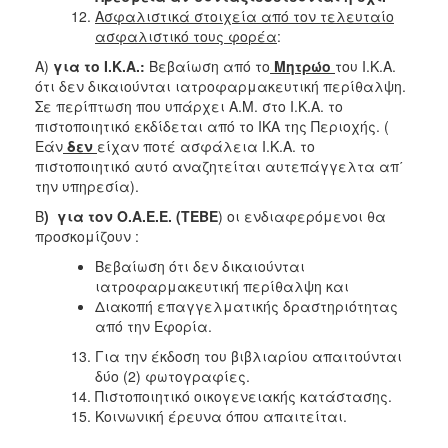
Ασφαλιστικά στοιχεία από τον τελευταίο
ασφαλιστικό τους φορέα
:
Α)
για το Ι.Κ.Α.:
Βεβαίωση από το
Μητρώο
του Ι.Κ.Α.
ότι δεν δικαιούνται ιατροφαρμακευτική περίθαλψη.
Σε περίπτωση που υπάρχει Α.Μ. στο Ι.Κ.Α. το
πιστοποιητικό εκδίδεται από το ΙΚΑ της Περιοχής. (
Εάν
δεν
είχαν ποτέ ασφάλεια Ι.Κ.Α. το
πιστοποιητικό αυτό αναζητείται αυτεπάγγελτα απ΄
την υπηρεσία).
Β
) για τον Ο.Α.Ε.Ε. (ΤΕΒΕ
) οι ενδιαφερόμενοι θα
προσκομίζουν :
Βεβαίωση ότι δεν δικαιούνται
ιατροφαρμακευτική περίθαλψη και
Διακοπή επαγγελματικής δραστηριότητας
από την Εφορία.
Για την έκδοση του βιβλιαρίου απαιτούνται
δύο (2) φωτογραφίες.
Πιστοποιητικό οικογενειακής κατάστασης.
Κοινωνική έρευνα όπου απαιτείται.