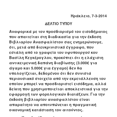
Κοινοτικής
Φροντίδας
(Κ.Α.Π.Η.)
Ηράκλειο, 7-3-2014
Κέντρα
ΔΕΛΤΙΟ ΤΥΠΟΥ
Δημιουργικής
Αναφορικά με τον προσδιορισμό του εισοδήματος
Απασχόλησης
που απαιτείται στη διαδικασία για την έκδοση
Παιδιών
Βιβλιαρίου Ανασφαλίστου σας ενημερώνουμε,
(Κ.Δ.Α.Π.)
ότι, μετά από διευκρινιστικό έγγραφο, που
Κέντρα
εστάλη από το γραφείο του υφυπουργού κου
Ημερήσιας
Βασίλη Κεγκέρογλου, προκύπτει ότι η ελάχιστη
Φροντίδας
αντικειμενική δαπάνη διαβίωσης (3.000€ για
Ηλικιωμένων
άγαμο και 5.000€ για έγγαμο) δεν θα
(Κ.Η.Φ.Η.)
υπολογίζεται, δεδομένου ότι δεν συνιστά
περιουσιακό στοιχείο από την εκμετάλλευση του
Κ.Δ.Α.Π.Α.μεΑ.
οποίου μπορεί να προσδιοριστεί εισόδημα, αλλά
Αδειοδότηση
δείκτη που χρησιμοποιείται αποκλειστικά για την
&
εφαρμογή των φορολογικών διατάξεων. Για την
Έλεγχος
έκδοση βιβλιαρίου ανασφαλίστου είναι
Βρεφονηπιακών
απαραίτητο να αποτυπώνεται η πραγματική
Σταθμών
οικονομική κατάσταση του αιτούντος.
Δημοτικό