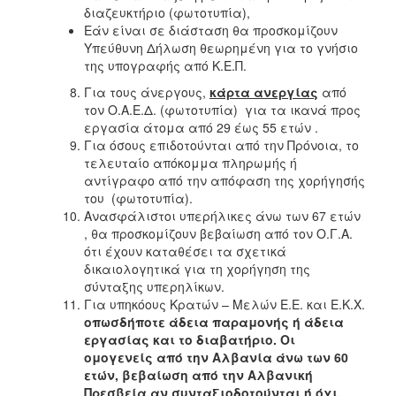
διαζευκτήριο (φωτοτυπία),
Εάν είναι σε διάσταση θα προσκομίζουν
Ο
ΤΟΠΟΣ
Υπεύθυνη Δήλωση θεωρημένη για το γνήσιο
ΜΑΣ
της υπογραφής από Κ.Ε.Π.
Για τους άνεργους,
κάρτα ανεργίας
από
Ο
τον Ο.Α.Ε.Δ. (φωτοτυπία) για τα ικανά προς
ΔΗΜΟΣ
εργασία άτομα από 29 έως 55 ετών .
Για όσους επιδοτούνται από την Πρόνοια, το
ΠΟΛΙΤΙΣΜΟΣ
τελευταίο απόκομμα πληρωμής ή
αντίγραφο από την απόφαση της χορήγησής
του (φωτοτυπία).
Ανασφάλιστοι υπερήλικες άνω των 67 ετών
, θα προσκομίζουν βεβαίωση από τον Ο.Γ.Α.
ότι έχουν καταθέσει τα σχετικά
δικαιολογητικά για τη χορήγηση της
σύνταξης υπερηλίκων.
Για υπηκόους Κρατών – Μελών Ε.Ε. και Ε.Κ.Χ.
οπωσδήποτε άδεια παραμονής ή άδεια
εργασίας και το διαβατήριο. Οι
ομογενείς από την Αλβανία άνω των 60
ετών, βεβαίωση από την Αλβανική
Πρεσβεία αν συνταξιοδοτούνται ή όχι.