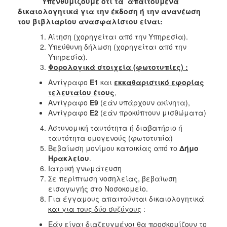
Υπενθυμίζουμε ότι τα απαιτούμενα
Ιατρείο
δικαιολογητικά για την έκδοση
ή την ανανέωση
του βιβλιαρίου ανασφαλίστου είναι:
Ξενώνας
Φιλοξενίας
Αίτηση (χορηγείται από την Υπηρεσία).
Γυναικών
Υπεύθυνη δήλωση (χορηγείται από την
Υπηρεσία).
Κέντρο
Φορολογικά στοιχεία (φωτοτυπίες) :
Κοινότητας
Αντίγραφο
Ε1
και
εκκαθαριστικό εφορίας
Κοινωνικό
τελευταίου έτους
,
Φαρμακείο
Αντίγραφο
Ε9
(εάν υπάρχουν ακίνητα),
Κοινωνικό
Αντίγραφο
Ε2
(εάν προκύπτουν μισθώματα)
Παντοπωλείο
Αστυνομική ταυτότητα ή διαβατήριο ή
Ισότητα
ταυτότητα ομογενούς (φωτοτυπία)
των
Βεβαίωση μονίμου κατοικίας από το
Δήμο
Φύλων
Ηρακλείου
.
Ιατρική γνωμάτευση
Υγεία
Σε περίπτωση νοσηλείας, βεβαίωση
Αυτόματοι
εισαγωγής στο Νοσοκομείο.
Απινιδωτές
Για έγγαμους απαιτούνται δικαιολογητικά
και για τους δύο συζύγους
:
Εάν είναι διαζευγμένοι θα προσκομίζουν το