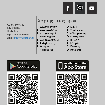
Ο
ΤΟΠΟΣ
ΜΑΣ
Χάρτης Ιστοχώρου
Αγίου Τίτου 1,
Ο
Δελτία Τύπου
Κ.Ε.Π.
Τ.Κ. 71202,
ΔΗΜΟΣ
Ανακοινώσεις
Τηλέφωνα
Ηράκλειο
Διαγωνισμοί
e-Υπηρεσίες
Τηλ.: 2813-409000
Προσλήψεις
e-Αιτήματα
email:
info@heraklion.gr
ΠΟΛΙΤΙΣΜΟΣ
Διαβουλεύσεις
Η Πόλη
Εκδηλώσεις
Ιστορία
Ο Δήμος
Κνωσός
Υπηρεσίες
Μουσεία