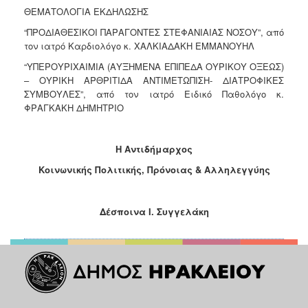
Ιατρείο
ΘΕΜΑΤΟΛΟΓΙΑ ΕΚΔΗΛΩΣΗΣ
Ξενώνας
“ΠΡΟΔΙΑΘΕΣΙΚΟΙ ΠΑΡΑΓΟΝΤΕΣ ΣΤΕΦΑΝΙΑΙΑΣ ΝΟΣΟΥ”, από
Φιλοξενίας
τον ιατρό Καρδιολόγο κ. ΧΑΛΚΙΑΔΑΚΗ ΕΜΜΑΝΟΥΗΛ
Γυναικών
“ΥΠΕΡΟΥΡΙΧΑΙΜΙΑ (ΑΥΞΗΜΕΝΑ ΕΠΙΠΕΔΑ ΟΥΡΙΚΟΥ ΟΞΕΩΣ)
Κέντρο
– ΟΥΡΙΚΗ ΑΡΘΡΙΤΙΔΑ ΑΝΤΙΜΕΤΩΠΙΣΗ- ΔΙΑΤΡΟΦΙΚΕΣ
Κοινότητας
ΣΥΜΒΟΥΛΕΣ”, από τον ιατρό Ειδικό Παθολόγο κ.
ΦΡΑΓΚΑΚΗ ΔΗΜΗΤΡΙΟ
Κοινωνικό
Φαρμακείο
Κοινωνικό
Η Αντιδήμαρχος
Παντοπωλείο
Κοινωνικής Πολιτικής, Πρόνοιας & Αλληλεγγύης
Ισότητα
των
Φύλων
Δέσποινα Ι. Συγγελάκη
Υγεία
Αυτόματοι
Απινιδωτές