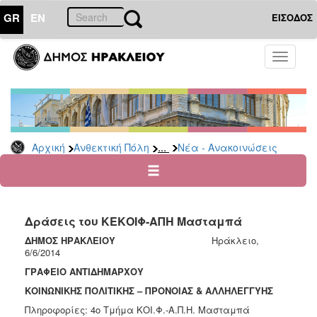
GR
EN
ΕΙΣΟΔΟΣ
ΑΝΘΕΚΤΙΚΗ
Toggle
ΠΟΛΗ
navigati
Κοινωνική
Πολιτική
Νέα
-
...
Αρχική
Ανθεκτική Πόλη
Νέα - Ανακοινώσεις
Ανακοινώσεις
Επιδόματα
&
Παροχές
Δράσεις του ΚΕΚΟΙΦ-ΑΠΗ Μασταμπά
για
Οικονομική
ΔΗΜΟΣ ΗΡΑΚΛΕΙΟΥ
Ηράκλειο,
Αδυναμία
6/6/2014
&
ΓΡΑΦΕΙΟ ΑΝΤΙΔΗΜΑΡΧΟΥ
Φυσικές
ΚΟΙΝΩΝΙΚΗΣ ΠΟΛΙΤΙΚΗΣ – ΠΡΟΝΟΙΑΣ & ΑΛΛΗΛΕΓΓΥΗΣ
Καταστροφές
Πληροφορίες: 4ο Τμήμα ΚΟΙ.Φ.-Α.Π.Η. Μασταμπά
Κέντρα