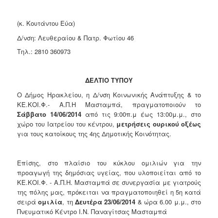
Κοινοτικής
Φροντίδας
(κ. Κουτάντου Εύα)
(Κ.Α.Π.Η.)
Δ/νση: Λευθεραίου & Πατρ. Φωτίου 46
Κέντρα
Δημιουργικής
Τηλ.: 2810 360973
Απασχόλησης
Παιδιών
(Κ.Δ.Α.Π.)
ΔΕΛΤΙΟ ΤΥΠΟΥ
Κέντρα
Ο Δήμος Ηρακλείου, η Δ/νση Κοινωνικής Ανάπτυξης & το
Ημερήσιας
ΚΕ.ΚΟΙ.Φ.- Α.Π.Η Μασταμπά, πραγματοποιούν το
Φροντίδας
Σάββατο 14/06/2014
από τις 9:00π.μ έως 13:00μ.μ., στο
Ηλικιωμένων
χώρο του Ιατρείου του κέντρου,
μετρήσεις ουρικού οξέως
(Κ.Η.Φ.Η.)
για τους κατοίκους της 4ης Δημοτικής Κοινότητας.
Κ.Δ.Α.Π.Α.μεΑ.
Αδειοδότηση
Επίσης, στο πλαίσιο του κύκλου ομιλιών για την
&
προαγωγή της δημόσιας υγείας, που υλοποιείται από το
Έλεγχος
ΚΕ.ΚΟΙ.Φ. - Α.Π.Η. Μασταμπά σε συνεργασία με γιατρούς
Βρεφονηπιακών
της πόλης μας, πρόκειται να πραγματοποιηθεί η 5η κατά
Σταθμών
σειρά
ομιλία
, τη
Δευτέρα 23/06/2014
& ώρα 6.00 μ.μ., στο
Πνευματικό Κέντρο Ι.Ν. Παναγίτσας Μασταμπά
Δημοτικό