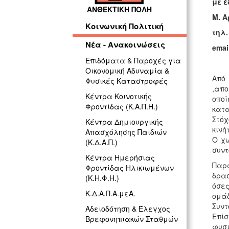
με έ
ΑΝΘΕΚΤΙΚΗ ΠΟΛΗ
Μ. 
Κοινωνική Πολιτική
τηλ.
Νέα - Ανακοινώσεις
emai
Επιδόματα & Παροχές για
Οικονομική Αδυναμία &
Από
Φυσικές Καταστροφές
,απο
Κέντρα Κοινοτικής
οπο
Φροντίδας (Κ.Α.Π.Η.)
κατα
Στόχ
Κέντρα Δημιουργικής
κινή
Απασχόλησης Παιδιών
Ο χώ
(Κ.Δ.Α.Π.)
συντ
Κέντρα Ημερήσιας
Παρ
Φροντίδας Ηλικιωμένων
δρασ
(Κ.Η.Φ.Η.)
όσε
Κ.Δ.Α.Π.Α.μεΑ.
ομάδ
Συντ
Αδειοδότηση & Έλεγχος
Επίσ
Βρεφονηπιακών Σταθμών
φυσι