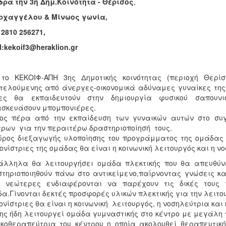
δρα την 3η Δημ.Κοινότητα - Θέρισος
,
Αρχαγγέλου & Μίνωος γωνία,
 2810 256271,
l:kekoif3@heraklion.gr
 το ΚΕΚΟΙΦ-ΑΠΗ 3ης Δημοτικής κοινότητας (περιοχή Θερί
τελούμενης από άνεργες-οικονομικά αδύναμες γυναίκες της κ
ίες θα εκπαιδευτούν στην δημιουργία φυσικού σαπουνι
σκευάσουν μπομπονιέρες.
ος πέρα από την εκπαίδευση των γυναικών αυτών στο συγ
τρων για την περαιτέρω δραστηριοποίησή τους.
ρος διεξαγωγής υλοποίησης του προγράμματος της ομάδας ο
ονίστριες της ομάδας θα είναι η κοινωνική λειτουργός και η ν
άλληλα θα λειτουργήσει ομάδα πλεκτικής που θα απευθύνε
τηριοποιηθούν πάνω στο αντικείμενο,παίρνοντας γνώσεις κ
ς νεώτερες ενδιαφέρονται να παρέχουν τις δικές τους τ
α.Γίνονται δεκτές προσφορές υλικών πλεκτικής για την λειτο
ονίστριες θα είναι η κοινωνική λειτουργός, η νοσηλεύτρια και
ης ήδη λειτουργεί ομάδα γυμναστικής στο κέντρο με μεγάλη
κοθεραπεύτρια του κέντρου η οποία ακολουθεί θεραπευτική