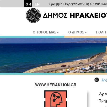
GR
EN
Γραμμή Παραπόνων τηλ : 2813-4
Ο ΤΟΠΟΣ ΜΑΣ
Ο ΔΗΜΟΣ
ΠΟΛΙΤ
Αρχ
WWW.HERAKLION.GR
Δρα
Τμήμ