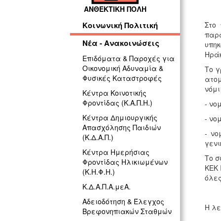
ΑΝΘΕΚΤΙΚΗ ΠΟΛΗ
Στο 
Κοινωνική Πολιτική
παρα
Νέα - Ανακοινώσεις
υπηκ
Ηράκ
Επιδόματα & Παροχές για
Οικονομική Αδυναμία &
Το 
Φυσικές Καταστροφές
ατομ
νόμι
Κέντρα Κοινοτικής
Φροντίδας (Κ.Α.Π.Η.)
- νο
Κέντρα Δημιουργικής
- νο
Απασχόλησης Παιδιών
- νο
(Κ.Δ.Α.Π.)
γενι
Κέντρα Ημερήσιας
Το σ
Φροντίδας Ηλικιωμένων
ΚΕΚ 
(Κ.Η.Φ.Η.)
όλες
Κ.Δ.Α.Π.Α.μεΑ.
Αδειοδότηση & Έλεγχος
Η λε
Βρεφονηπιακών Σταθμών