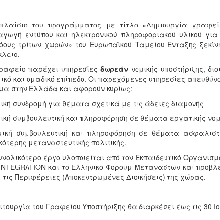
πλαίσιο του προγράμματος με τίτλο «Δημιουργία γραφείων
γωγή εντύπου και ηλεκτρονικού πληροφοριακού υλικού για 
όους τρίτων χωρών»
του Ευρωπαϊκού Ταμείου Ένταξης ξεκίν
λειο.
γραφείο παρέχει υπηρεσίες
δωρεάν
νομικής υποστήριξης, δι
ικό και ομαδικό επίπεδο. Οι παρεχόμενες υπηρεσίες απευθύνο
μα στην Ελλάδα και αφορούν κυρίως:
μική συνδρομή για θέματα σχετικά με τις άδειες διαμονής
μική συμβουλευτική και πληροφόρηση σε θέματα εργατικής νο
μική συμβουλευτική και πληροφόρηση σε θέματα ασφαλιστικ
κότερης μεταναστευτικής πολιτικής.
υνολικότερο έργο υλοποιείται από τον Εκπαιδευτικό Οργανισμ
INTEGRATION και το Ελληνικό Φόρουμ Μεταναστών και προβλέ
 τις Περιφέρειες (Αποκεντρωμένες Διοικήσεις) της χώρας.
ιτουργία του Γραφείου Υποστήριξης θα διαρκέσει έως τις 30 Ιο