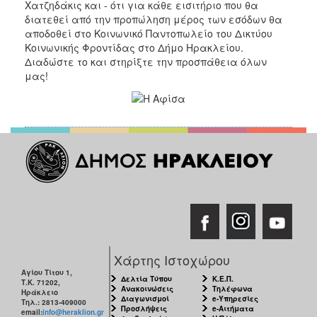
Χατζηδάκις και - ότι για κάθε εισιτήριο που θα
Κοινοτικής
διατεθεί από την προπώληση μέρος των εσόδων θα
Φροντίδας
αποδοθεί στο Κοινωνικό Παντοπωλείο του Δικτύου
(Κ.Α.Π.Η.)
Κοινωνικής Φροντίδας στο Δήμο Ηρακλείου.
Κέντρα
Διαδώστε το και στηρίξτε την προσπάθεια όλων
Δημιουργικής
μας!
Απασχόλησης
Παιδιών
(Κ.Δ.Α.Π.)
Κέντρα
Ημερήσιας
Φροντίδας
Ηλικιωμένων
(Κ.Η.Φ.Η.)
Κ.Δ.Α.Π.Α.μεΑ.
Αδειοδότηση
&
Χάρτης Ιστοχώρου
Έλεγχος
Αγίου Τίτου 1,
Βρεφονηπιακών
Δελτία Τύπου
Κ.Ε.Π.
Τ.Κ. 71202,
Ανακοινώσεις
Τηλέφωνα
Σταθμών
Ηράκλειο
Διαγωνισμοί
e-Υπηρεσίες
Τηλ.: 2813-409000
Προσλήψεις
e-Αιτήματα
Δημοτικό
email:
info@heraklion.gr