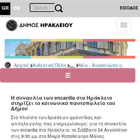
GR
EN
ΕΙΣΟΔΟΣ
ΑΝΘΕΚΤΙΚΗ
Toggle
ΠΟΛΗ
navigati
Κοινωνική
Πολιτική
Νέα
-
...
Αρχική
Ανθεκτική Πόλη
Νέα - Ανακοινώσεις
Ανακοινώσεις
Επιδόματα
&
Παροχές
Η συναυλία των encardia στο Ηράκλειο
για
στηρίζει το κοινωνικό παντοπωλείο του
Οικονομική
Δήμου
Αδυναμία
&
Στο πλαίσιο των δράσεων φροντίδας και
Φυσικές
αλληλεγγύης σας ενημερώνουμε: για τη συναυλία
Καταστροφές
των encardia στο Ηράκλειο, το Σάββατο 24 Αυγούστου
στις 9:30 μμ στο Μικρό Κηποθέατρο Μάνος
Κέντρα