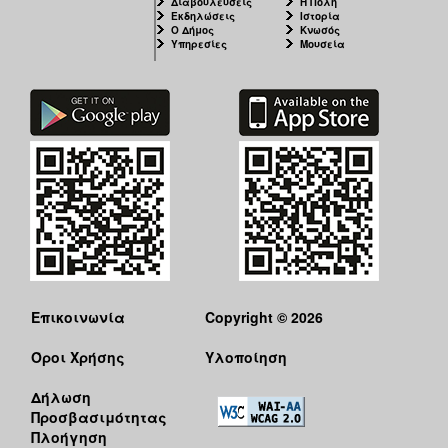
Διαβουλεύσεις
Η Πόλη
Ιατρείο
Εκδηλώσεις
Ιστορία
Ο Δήμος
Κνωσός
Ξενώνας
Υπηρεσίες
Μουσεία
Φιλοξενίας
Γυναικών
Κέντρο
Κοινότητας
Κοινωνικό
Φαρμακείο
Κοινωνικό
Παντοπωλείο
Ισότητα
των
Φύλων
Επικοινωνία
Copyright © 2026
Υγεία
Όροι Χρήσης
Υλοποίηση
Αυτόματοι
Απινιδωτές
Δήλωση
Προσβασιμότητας
Πλοήγηση