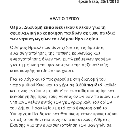
Hράκλειο, 25/1/2013
Κοινοτικής
Φροντίδας
(Κ.Α.Π.Η.)
ΔΕΛΤΙΟ ΤΥΠΟΥ
Κέντρα
Θέμα: Διανομή εκπαιδευτικού υλικού για τη
Δημιουργικής
σεξουαλική κακοποίηση παιδιών σε 3300 παιδιά
Απασχόλησης
των νηπιαγωγείων του Δήμου Ηρακλείου.
Παιδιών
Ο Δήμος Ηρακλείου συνεχίζοντας τις δράσεις
(Κ.Δ.Α.Π.)
ευαισθητοποίησης της τοπικής κοινωνίας και
Κέντρα
ενεργοποίησης όλων των εμπλεκόμενων φορέων
Ημερήσιας
για τη μείωση του φαινομένου της σεξουαλικής
Φροντίδας
κακοποίησης παιδιών προχωρά.
Ηλικιωμένων
Για το λόγο αυτό προχωρούμε στη διανομή του
(Κ.Η.Φ.Η.)
παραμυθιού Κικο και το χέρι
σε 3.300 παιδιά
καθώς
Κ.Δ.Α.Π.Α.μεΑ.
και ενός εντύπου με οδηγίες ευαισθητοποίησης και
καθοδήγησης προς τους γονείς όλων των παιδιών των
Αδειοδότηση
νηπιαγωγείων εντός των γεωγραφικών του ορίων
&
του Δήμου Ηρακλείου μετά από έγκριση από το
Έλεγχος
Υπουργείο Παιδείας και Θρησκευμάτων προκειμένου
Βρεφονηπιακών
να αξιοποιηθεί από τους εκπαιδευτικούς Α/θμιας
Σταθμών
Εκπ/σης για την ευαισθητοποίηση των μαθητών σε
Δημοτικό