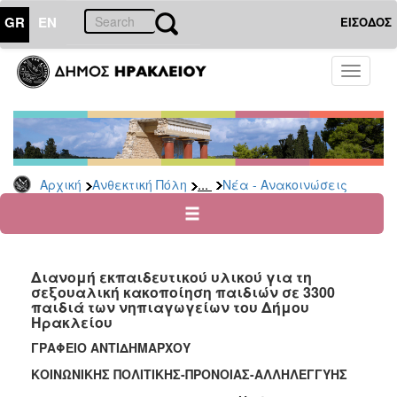
GR
EN
ΕΙΣΟΔΟΣ
ΑΝΘΕΚΤΙΚΗ
Toggle
ΠΟΛΗ
navigati
Κοινωνική
Πολιτική
Νέα
-
...
Αρχική
Ανθεκτική Πόλη
Νέα - Ανακοινώσεις
Ανακοινώσεις
Επιδόματα
&
Παροχές
Διανομή εκπαιδευτικού υλικού για τη
για
σεξουαλική κακοποίηση παιδιών σε 3300
Οικονομική
παιδιά των νηπιαγωγείων του Δήμου
Αδυναμία
Ηρακλείου
&
ΓΡΑΦΕΙΟ ΑΝΤΙΔΗΜΑΡΧΟΥ
Φυσικές
Καταστροφές
ΚΟΙΝΩΝΙΚΗΣ ΠΟΛΙΤΙΚΗΣ-ΠΡΟΝΟΙΑΣ-ΑΛΛΗΛΕΓΓΥΗΣ
Κέντρα