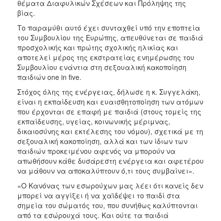
θέματα Διαφυλικών Σχέσεων και Πρόληψης της
Ιατρείο
βίας.
Ξενώνας
Το παραμύθι αυτό έχει συνταχθεί υπό την εποπτεία
Φιλοξενίας
του Συμβουλίου της Ευρώπης, απευθύνεται σε παιδιά
Γυναικών
προσχολικής και πρώτης σχολικής ηλικίας και
αποτελεί μέρος της εκστρατείας ενημέρωσης του
Κέντρο
Συμβουλίου ενάντια στη σεξουαλική κακοποίηση
Κοινότητας
παιδιών one in five.
Κοινωνικό
Στόχος όλης της ενέργειας, δήλωσε η κ. Συγγελάκη,
Φαρμακείο
είναι η εκπαίδευση και ευαισθητοποίηση των ατόμων
Κοινωνικό
που έρχονται σε επαφή με παιδιά (στους τομείς της
Παντοπωλείο
εκπαίδευσης, υγείας, κοινωνικής μέριμνας,
δικαιοσύνης και εκτέλεσης του νόμου), σχετικά με τη
Ισότητα
σεξουαλική κακοποίηση, αλλά και των ίδιων των
των
παιδιών προκειμένου αφενός να μπορούν να
Φύλων
απωθήσουν κάθε δυσάρεστη ενέργεια και αφετέρου
Υγεία
να μάθουν να αποκαλύπτουν ό,τι τους συμβαίνει».
Αυτόματοι
«Ο Κανόνας των εσωρούχων μας λέει ότι κανείς δεν
Απινιδωτές
μπορεί να αγγίξει ή να χαϊδέψει το παιδί στα
σημεία του σώματός του, που συνήθως καλύπτονται
από τα εσώρουχά τους. Και ούτε τα παιδιά