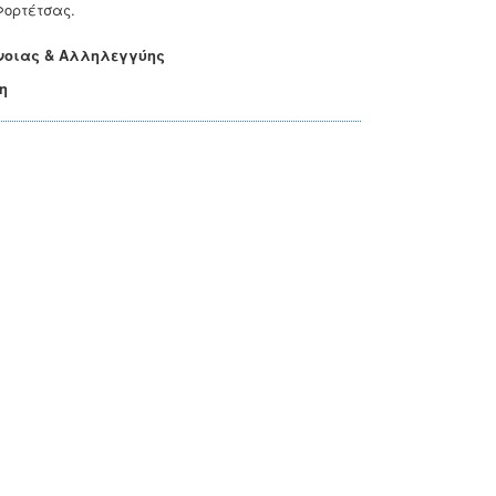
Φορτέτσας.
όνοιας & Αλληλεγγύης
η