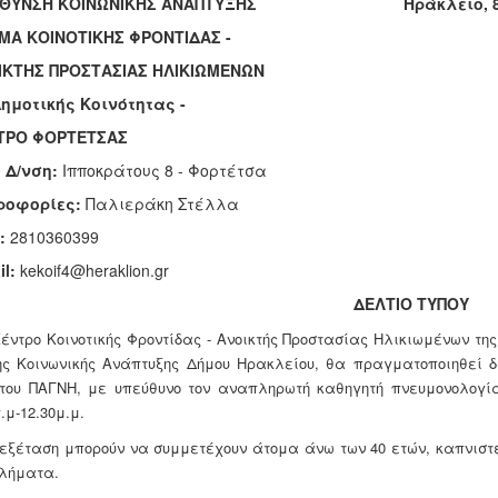
ΥΘΥΝΣΗ ΚΟΙΝΩΝΙΚΗΣ ΑΝΑΠΤΥΞΗΣ Ηράκλειο, 8-1
ΜΑ ΚΟΙΝΟΤΙΚΗΣ ΦΡΟΝΤΙΔΑΣ -
ΙΚΤΗΣ ΠΡΟΣΤΑΣΙΑΣ ΗΛΙΚΙΩΜΕΝΩΝ
ημοτικής Κοινότητας -
ΝΤΡΟ ΦΟΡΤΕΤΣΑΣ
 Δ/νση:
Ιπποκράτους 8 - Φορτέτσα
ροφορίες:
Παλιεράκη Στέλλα
.:
2810360399
il:
kekoif4@heraklion.gr
ΔΕΛΤΙΟ ΤΥΠΟΥ
Κέντρο Κοινοτικής Φροντίδας - Ανοικτής Προστασίας Ηλικιωμένων της
ης Κοινωνικής Ανάπτυξης Δήμου Ηρακλείου, θα πραγματοποιηθεί 
του ΠΑΓΝΗ, με υπεύθυνο τον αναπληρωτή καθηγητή πνευμονολογ
.μ-12.30μ.μ.
 εξέταση μπορούν να συμμετέχουν άτομα άνω των 40 ετών, καπνιστ
λήματα.