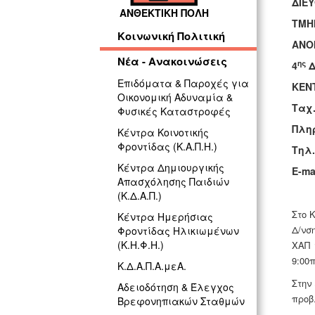
ΔΙΕ
ΑΝΘΕΚΤΙΚΗ ΠΟΛΗ
ΤΜΗ
Κοινωνική Πολιτική
ΑΝΟ
Νέα - Ανακοινώσεις
ης
4
Δ
Επιδόματα & Παροχές για
ΚΕ
Οικονομική Αδυναμία &
Ταχ.
Φυσικές Καταστροφές
Πλη
Κέντρα Κοινοτικής
Φροντίδας (Κ.Α.Π.Η.)
Τηλ
Κέντρα Δημιουργικής
E-ma
Απασχόλησης Παιδιών
(Κ.Δ.Α.Π.)
Στo 
Κέντρα Ημερήσιας
Δ/νσ
Φροντίδας Ηλικιωμένων
(Κ.Η.Φ.Η.)
ΧΑΠ 
9:00π
Κ.Δ.Α.Π.Α.μεΑ.
Στην
Αδειοδότηση & Έλεγχος
προβ
Βρεφονηπιακών Σταθμών