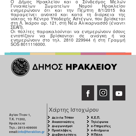
Ο Δήμος Ηρακλείου και ο Σύνδεσμος Μελών
Κοινοτικής
Γυναικείων Σωματείων Νομού Ηρακλείου
ενημερώνουν ότι και την Πέμπτη 8/1/2015 θα
Φροντίδας
παραμείνει ανοικτό και κατά τη διάρκεια της
(Κ.Α.Π.Η.)
νύκτας το Κέντρο Υποδοχής Αστέγων, που βρίσκεται
στη Λ. Ικάρου αρ. 121, στη Νέα Αλικαρνασσό (έναντι
Κέντρα
ΣΕΑΠ).
Οι πολίτες παρακαλούνται να ενημερώνουν όσους
Δημιουργικής
εντοπίζουν να βρίσκονται σε ανάγκη ή να
Απασχόλησης
ενημερώνουν στο τηλ. 2810 229944 ή στη Γραμμή
Παιδιών
SOS 8011116000.
(Κ.Δ.Α.Π.)
Κέντρα
Ημερήσιας
Φροντίδας
Ηλικιωμένων
(Κ.Η.Φ.Η.)
Κ.Δ.Α.Π.Α.μεΑ.
Αδειοδότηση
&
Χάρτης Ιστοχώρου
Έλεγχος
Αγίου Τίτου 1,
Δελτία Τύπου
Κ.Ε.Π.
Βρεφονηπιακών
Τ.Κ. 71202,
Ανακοινώσεις
Τηλέφωνα
Ηράκλειο
Σταθμών
Διαγωνισμοί
e-Υπηρεσίες
Τηλ.: 2813-409000
Προσλήψεις
e-Αιτήματα
email:
info@heraklion.gr
Δημοτικό
Διαβουλεύσεις
Η Πόλη