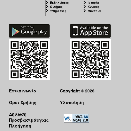
Εκδηλώσεις
Ιστορία
Ιατρείο
Ο Δήμος
Κνωσός
Υπηρεσίες
Μουσεία
Ξενώνας
Φιλοξενίας
Γυναικών
Κέντρο
Κοινότητας
Κοινωνικό
Φαρμακείο
Κοινωνικό
Παντοπωλείο
Ισότητα
των
Φύλων
Επικοινωνία
Copyright © 2026
Υγεία
Όροι Χρήσης
Υλοποίηση
Αυτόματοι
Απινιδωτές
Δήλωση
Προσβασιμότητας
Πλοήγηση