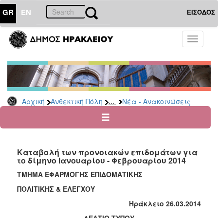
GR
EN
ΕΙΣΟΔΟΣ
ΑΝΘΕΚΤΙΚΗ
Toggle
ΠΟΛΗ
navigati
Κοινωνική
Πολιτική
Νέα
-
...
Αρχική
Ανθεκτική Πόλη
Νέα - Ανακοινώσεις
Ανακοινώσεις
Επιδόματα
&
Παροχές
Καταβολή των προνοιακών επιδομάτων για
για
το δίμηνο Ιανουαρίου - Φεβρουαρίου 2014
Οικονομική
Αδυναμία
ΤΜΗΜΑ ΕΦΑΡΜΟΓΗΣ ΕΠΙΔΟΜΑΤΙΚΗΣ
&
ΠΟΛΙΤΙΚΗΣ & ΕΛΕΓΧΟΥ
Φυσικές
Καταστροφές
Ηράκλειο
26.03.2014
Κέντρα
ΔΕΛΤΙΟ ΤΥΠΟΥ