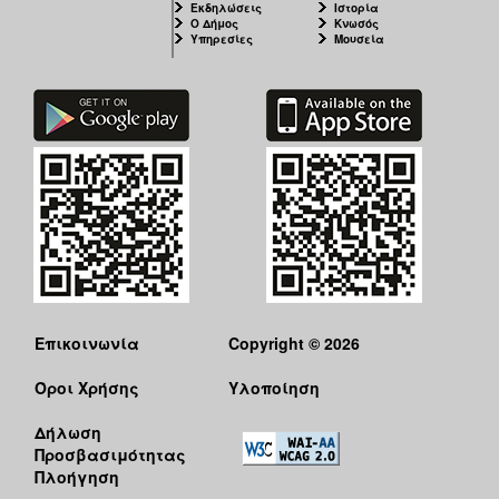
Εκδηλώσεις
Ιστορία
Ιατρείο
Ο Δήμος
Κνωσός
Υπηρεσίες
Μουσεία
Ξενώνας
Φιλοξενίας
Γυναικών
Κέντρο
Κοινότητας
Κοινωνικό
Φαρμακείο
Κοινωνικό
Παντοπωλείο
Ισότητα
των
Φύλων
Επικοινωνία
Copyright © 2026
Υγεία
Όροι Χρήσης
Υλοποίηση
Αυτόματοι
Απινιδωτές
Δήλωση
Προσβασιμότητας
Πλοήγηση