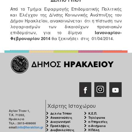
Κοινοτικής
Από το Τμήμα Εφαρμογής Επιδοματικής Πολιτικής
Φροντίδας
και Ελέγχου της Δ/νσης Κοινωνικής Ανάπτυξης του
(Κ.Α.Π.Η.)
Δήμου Ηρακλείου, ανακοινώνεται ότι η πίστωση των
Κέντρα
λογαριασμών των δικαιούχων προνοιακών
Δημιουργικής
επιδομάτων, για το δίμηνο
Ιανουαρίου-
Απασχόλησης
Φεβρουαρίου 2014
θα ξεκινήσει στις 01/04/2014.
Παιδιών
(Κ.Δ.Α.Π.)
Κέντρα
Ημερήσιας
Φροντίδας
Ηλικιωμένων
(Κ.Η.Φ.Η.)
Κ.Δ.Α.Π.Α.μεΑ.
Αδειοδότηση
&
Χάρτης Ιστοχώρου
Έλεγχος
Αγίου Τίτου 1,
Δελτία Τύπου
Κ.Ε.Π.
Τ.Κ. 71202,
Βρεφονηπιακών
Ανακοινώσεις
Τηλέφωνα
Ηράκλειο
Σταθμών
Διαγωνισμοί
e-Υπηρεσίες
Τηλ.: 2813-409000
Προσλήψεις
e-Αιτήματα
email:
info@heraklion.gr
Διαβουλεύσεις
Η Πόλη
Δημοτικό