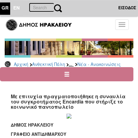
GR
EN
ΕΙΣΟΔΟΣ
ΑΝΘΕΚΤΙΚΗ
Toggle
ΠΟΛΗ
navigati
Κοινωνική
Πολιτική
Νέα
-
...
Αρχική
Ανθεκτική Πόλη
Νέα - Ανακοινώσεις
Ανακοινώσεις
Επιδόματα
&
Παροχές
Με επιτυχία πραγματοποιήθηκε η συναυλία
για
του συγκροτήματος Encardia που στήριξε το
Οικονομική
κοινωνικό παντοπωλείο
Αδυναμία
&
Φυσικές
ΔΗΜΟΣ ΗΡΑΚΛΕΙΟΥ
Καταστροφές
ΓΡΑΦΕΙΟ ΑΝΤΙΔΗΜΑΡΧΟΥ
Κέντρα