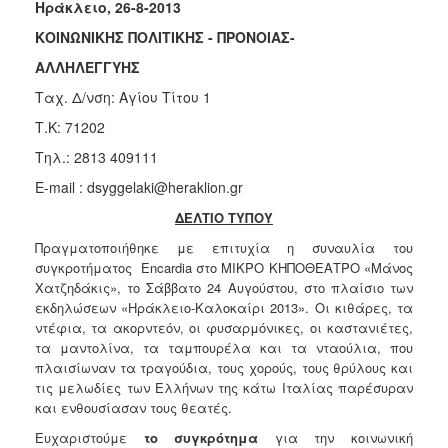
Ηράκλειο, 26-8-2013
Κοινοτικής
Φροντίδας
ΚΟΙΝΩΝΙΚΗΣ ΠΟΛΙΤΙΚΗΣ - ΠΡΟΝΟΙΑΣ-
(Κ.Α.Π.Η.)
ΑΛΛΗΛΕΓΓΥΗΣ
Κέντρα
Ταχ. Δ/νση: Αγίου Τίτου 1
Δημιουργικής
Απασχόλησης
Τ.Κ: 71202
Παιδιών
Τηλ.: 2813 409111
(Κ.Δ.Α.Π.)
E-mail : dsyggelaki@heraklion.gr
Κέντρα
Ημερήσιας
ΔΕΛΤΙΟ ΤΥΠΟΥ
Φροντίδας
Πραγματοποιήθηκε με επιτυχία η συναυλία
του
Ηλικιωμένων
συγκροτήματος
Encardia
στο ΜΙΚΡΟ ΚΗΠΟΘΕΑΤΡΟ «Μάνος
(Κ.Η.Φ.Η.)
Χατζηδάκις», το Σάββατο 24 Αυγούστου, στο πλαίσιο των
Κ.Δ.Α.Π.Α.μεΑ.
εκδηλώσεων «Ηράκλειο-Καλοκαίρι 2013». Οι κιθάρες, τα
ντέφια, τα ακορντεόν, οι φυσαρμόνικες, οι καστανιέτες,
Αδειοδότηση
τα μαντολίνα, τα ταμπουρέλα και τα νταούλια, που
&
πλαισίωναν τα τραγούδια, τους χορούς, τους θρύλους και
Έλεγχος
τις μελωδίες των Ελλήνων της κάτω Ιταλίας παρέσυραν
Βρεφονηπιακών
και ενθουσίασαν τους θεατές.
Σταθμών
Ευχαριστούμε
το συγκρότημα
για την κοινωνική
Δημοτικό