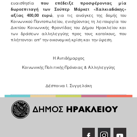
ευαισθησία
που επέδειξε προσφέροντας
μία
Ιατρείο
δωροεπιταγή των Σούπερ Μάρκετ «Χαλκιαδάκης»
Ξενώνας
αξίας 400,00 ευρώ
, για τις ανάγκες της δομής του
Φιλοξενίας
Κοινωνικού Παντοπωλείου, ενισχύοντας τη λειτουργία του
Γυναικών
Δικτύου Κοινωνικής Φροντίδας του Δήμου Ηρακλείου και
των δράσεων αλληλεγγύης προς τους κατοίκους, που
Κέντρο
πλήττονται απ'' την οικονομική κρίση και την ύφεση.
Κοινότητας
Κοινωνικό
Φαρμακείο
Η Αντιδήμαρχος
Κοινωνικό
Κοινωνικής Πολιτικής-Πρόνοιας & Αλληλεγγύης
Παντοπωλείο
Ισότητα
Δέσποινα Ι. Συγγελάκη
των
Φύλων
Υγεία
Αυτόματοι
Απινιδωτές