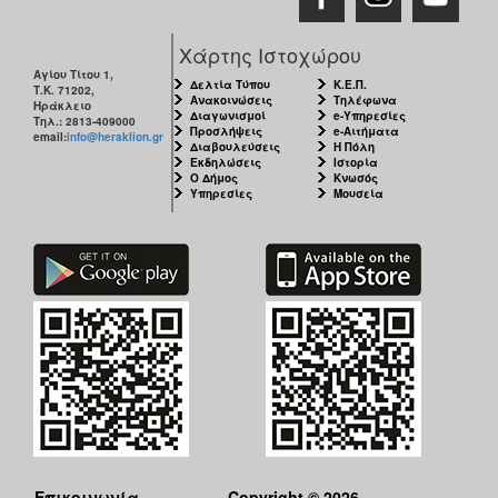
Ο
Χάρτης Ιστοχώρου
ΤΟΠΟΣ
ΜΑΣ
Αγίου Τίτου 1,
Δελτία Τύπου
Κ.Ε.Π.
Τ.Κ. 71202,
Ανακοινώσεις
Τηλέφωνα
Ηράκλειο
Διαγωνισμοί
e-Υπηρεσίες
Ο
Τηλ.: 2813-409000
Προσλήψεις
e-Αιτήματα
ΔΗΜΟΣ
email:
info@heraklion.gr
Διαβουλεύσεις
Η Πόλη
Εκδηλώσεις
Ιστορία
Ο Δήμος
Κνωσός
ΠΟΛΙΤΙΣΜΟΣ
Υπηρεσίες
Μουσεία
Επικοινωνία
Copyright © 2026