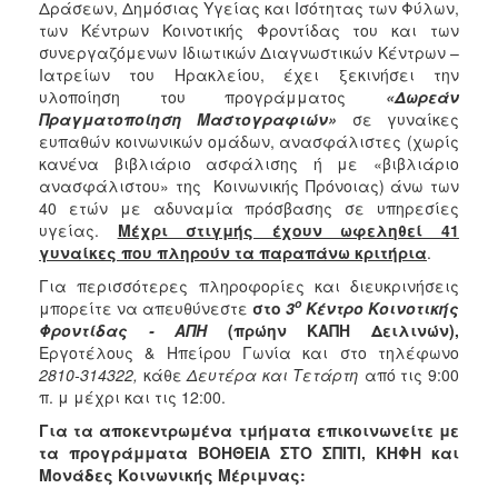
Δράσεων, Δημόσιας Υγείας και Ισότητας των Φύλων,
Κοινοτικής
των Κέντρων Κοινοτικής Φροντίδας του και των
Φροντίδας
συνεργαζόμενων Ιδιωτικών Διαγνωστικών Κέντρων –
(Κ.Α.Π.Η.)
Ιατρείων του Ηρακλείου,
έχει ξεκινήσει την
Κέντρα
υλοποίηση του προγράμματος
«Δωρεάν
Δημιουργικής
Πραγματοποίηση Μαστογραφιών»
σε γυναίκες
Απασχόλησης
ευπαθών κοινωνικών ομάδων, ανασφάλιστες (χωρίς
Παιδιών
κανένα βιβλιάριο ασφάλισης ή με «βιβλιάριο
(Κ.Δ.Α.Π.)
ανασφάλιστου» της Κοινωνικής Πρόνοιας) άνω των
40 ετών με αδυναμία πρόσβασης σε υπηρεσίες
Κέντρα
υγείας.
Μέχρι στιγμής έχουν ωφεληθεί 41
Ημερήσιας
γυναίκες που πληρούν τα παραπάνω κριτήρια
.
Φροντίδας
Ηλικιωμένων
Για περισσότερες πληροφορίες και διευκρινήσεις
(Κ.Η.Φ.Η.)
ο
μπορείτε να απευθύνεστε
στο
3
Κέντρο Κοινοτικής
Φροντίδας - ΑΠΗ
(πρώην ΚΑΠΗ Δειλινών),
Κ.Δ.Α.Π.Α.μεΑ.
Εργοτέλους & Ηπείρου Γωνία και στο τηλέφωνο
Αδειοδότηση
2810-314322,
κάθε
Δευτέρα και Τετάρτη
από τις 9:00
&
π. μ μέχρι και τις 12:00.
Έλεγχος
Για τα αποκεντρωμένα τμήματα επικοινωνείτε με
Βρεφονηπιακών
τα προγράμματα ΒΟΗΘΕΙΑ ΣΤΟ ΣΠΙΤΙ, ΚΗΦΗ και
Σταθμών
Μονάδες Κοινωνικής Μέριμνας:
Δημοτικό