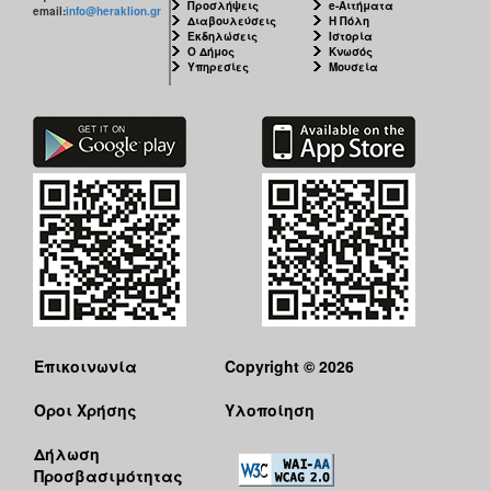
Προσλήψεις
e-Αιτήματα
email:
info@heraklion.gr
Διαβουλεύσεις
Η Πόλη
Εκδηλώσεις
Ιστορία
Ο
Ο Δήμος
Κνωσός
ΤΟΠΟΣ
Υπηρεσίες
Μουσεία
ΜΑΣ
Ο
ΔΗΜΟΣ
ΠΟΛΙΤΙΣΜΟΣ
Επικοινωνία
Copyright © 2026
Όροι Χρήσης
Υλοποίηση
Δήλωση
Προσβασιμότητας