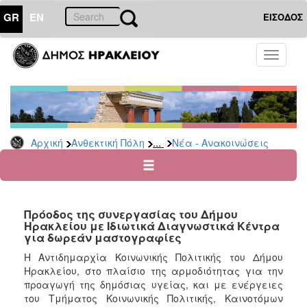
GR
EN
ΕΙΣΟΔΟΣ
ΑΝΘΕΚΤΙΚΗ
Toggle
ΠΟΛΗ
navigati
Κοινωνική
Πολιτική
Νέα
-
...
Αρχική
Ανθεκτική Πόλη
Νέα - Ανακοινώσεις
Ανακοινώσεις
Επιδόματα
&
Παροχές
Πρόοδος της συνεργασίας του Δήμου
για
Ηρακλείου με Ιδιωτικά Διαγνωστικά Κέντρα
Οικονομική
για δωρεάν μαστογραφίες
Αδυναμία
&
Η Αντιδημαρχία Κοινωνικής Πολιτικής του Δήμου
Φυσικές
Ηρακλείου, στο πλαίσιο της αρμοδιότητας για την
Καταστροφές
προαγωγή της δημόσιας υγείας, και με ενέργειες
του Τμήματος Κοινωνικής Πολιτικής, Καινοτόμων
Κέντρα