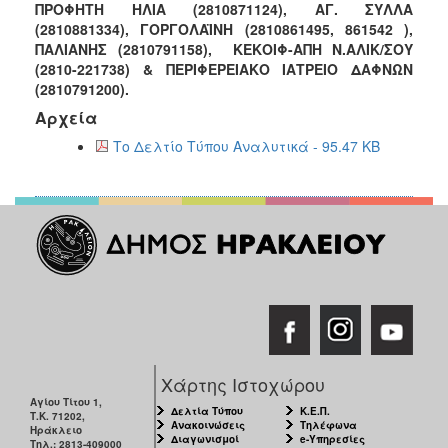
ΠΡΟΦΗΤΗ ΗΛΙΑ (2810871124), ΑΓ. ΣΥΛΛΑ
Ιατρείο
(2810881334), ΓΟΡΓΟΛΑΪΝΗ (2810861495, 861542 ),
Ξενώνας
ΠΑΛΙΑΝΗΣ (2810791158), ΚΕΚΟΙΦ-ΑΠΗ Ν.ΑΛΙΚ/ΣΟΥ
Φιλοξενίας
(2810-221738) & ΠΕΡΙΦΕΡΕΙΑΚΟ ΙΑΤΡΕΙΟ ΔΑΦΝΩΝ
Γυναικών
(2810791200).
Αρχεία
Κέντρο
Κοινότητας
Το Δελτίο Τύπου Αναλυτικά - 95.47 KB
Κοινωνικό
Φαρμακείο
Κοινωνικό
Παντοπωλείο
Ισότητα
των
Φύλων
Υγεία
Αυτόματοι
Χάρτης Ιστοχώρου
Απινιδωτές
Αγίου Τίτου 1,
Δελτία Τύπου
Κ.Ε.Π.
Τ.Κ. 71202,
Ανακοινώσεις
Τηλέφωνα
Ηράκλειο
Διαγωνισμοί
e-Υπηρεσίες
Τηλ.: 2813-409000