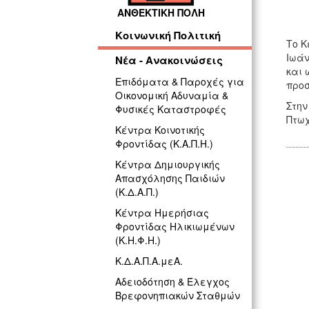
ΑΝΘΕΚΤΙΚΗ ΠΟΛΗ
Κοινωνική Πολιτική
Το Κ
Ιωάν
Νέα - Ανακοινώσεις
και 
Επιδόματα & Παροχές για
προσ
Οικονομική Αδυναμία &
Στην
Φυσικές Καταστροφές
Πτωχ
Κέντρα Κοινοτικής
Φροντίδας (Κ.Α.Π.Η.)
Κέντρα Δημιουργικής
Απασχόλησης Παιδιών
(Κ.Δ.Α.Π.)
Κέντρα Ημερήσιας
Φροντίδας Ηλικιωμένων
(Κ.Η.Φ.Η.)
Κ.Δ.Α.Π.Α.μεΑ.
Αδειοδότηση & Έλεγχος
Βρεφονηπιακών Σταθμών