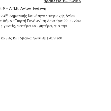
Ηράκλειο 19-06-2015
.Φ – Α.Π.Η. Αγίου Ιωάννη
ης
ν 4
Δημοτικής Κοινότητας περιοχής Αγίου
ε θέμα “Γιορτή Γονέων” τη Δευτέρα 22 Ιουνίου
υς γονείς, πατέρα και μητέρα, για την
. καθώς και ομάδα ηλικιωμένων του