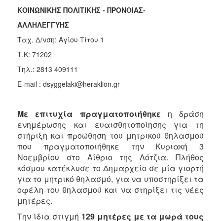
Κοινοτικής
ΚΟΙΝΩΝΙΚΗΣ ΠΟΛΙΤΙΚΗΣ - ΠΡΟΝΟΙΑΣ-
Φροντίδας
ΑΛΛΗΛΕΓΓΥΗΣ
(Κ.Α.Π.Η.)
Ταχ. Δ/νση: Αγίου Τίτου 1
Κέντρα
Δημιουργικής
Τ.Κ: 71202
Απασχόλησης
Τηλ.: 2813 409111
Παιδιών
(Κ.Δ.Α.Π.)
E-mail : dsyggelaki@heraklion.gr
Κέντρα
Ημερήσιας
Με επιτυχία πραγματοποιήθηκε
η δράση
Φροντίδας
ενημέρωσης και ευαισθητοποίησης για τη
Ηλικιωμένων
στήριξη και προώθηση του μητρικού θηλασμού
(Κ.Η.Φ.Η.)
που πραγματοποιήθηκε την Κυριακή 3
Κ.Δ.Α.Π.Α.μεΑ.
Νοεμβρίου στο Αίθριο της Λότζια. Πλήθος
Αδειοδότηση
κόσμου κατέκλυσε το Δημαρχείο σε μία γιορτή
&
για το μητρικό θηλασμό, για να υποστηρίξει τα
Έλεγχος
οφέλη του θηλασμού και να στηρίξει τις νέες
Βρεφονηπιακών
μητέρες.
Σταθμών
Την ίδια στιγμή
129 μητέρες με τα μωρά τους
Δημοτικό