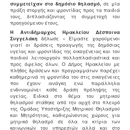
συμμετείχαν στο δημόσιο θηλασμό,
σε μία
Ιατρείο
πράξη στοργής και φροντίδας προς τα παιδιά
Ξενώνας
τους, διπλασιάζοντας τη συμμετοχή του
Φιλοξενίας
προηγούμενου έτους.
Γυναικών
Η Αντιδήμαρχος Ηρακλείου Δέσποινα
Κέντρο
Συγγελάκη
δήλωσε « Είμαστε χαρούμενοι
Κοινότητας
γιατί οι δράσεις προαγωγής της δημόσιας
Κοινωνικό
υγείας και φροντίδας της οικογένειας και του
Φαρμακείο
παιδιού λειτουργούν πολλαπλασιαστικά και
Κοινωνικό
προς όφελος όλων. Ο Δήμος Ηρακλείου με
Παντοπωλείο
πλήθος δράσεων και προγραμμάτων παρέχει
καθημερινά τη φροντίδα του στις οικογένειες
Ισότητα
που έχουν ανάγκη ενώ παράλληλα
των
Φύλων
ενδυναμώνει κάθε δράση πρόληψης της
υγείας. Ειδικά στο θέμα του μητρικού
Υγεία
θηλασμού στάθηκε από την αρχή στο πλευρό
Αυτόματοι
της Ομάδας Υποστήριξης Μητρικού Θηλασμού
Απινιδωτές
και Μητρότητας, καθιερώνοντας χώρους για
μητρικό θηλασμό σε όλα τα κτίρια των
κοινωνικών του υπηρεσιών αλλά και στο