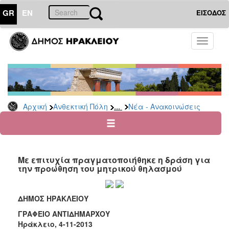
GR
EN
ΕΙΣΟΔΟΣ
ΑΝΘΕΚΤΙΚΗ
Toggle
ΠΟΛΗ
navigati
Κοινωνική
Πολιτική
Νέα
-
...
Αρχική
Ανθεκτική Πόλη
Νέα - Ανακοινώσεις
Ανακοινώσεις
Επιδόματα
&
Παροχές
Με επιτυχία πραγματοποιήθηκε η δράση για
για
την προώθηση του μητρικού θηλασμού
Οικονομική
Αδυναμία
&
ΔΗΜΟΣ ΗΡΑΚΛΕΙΟΥ
Φυσικές
Καταστροφές
ΓΡΑΦΕΙΟ ΑΝΤΙΔΗΜΑΡΧΟΥ
Ηράκλειο, 4-11-2013
Κέντρα