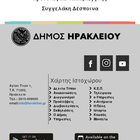
Συγγελάκη Δέσποινα
Χάρτης Ιστοχώρου
Αγίου Τίτου 1,
Δελτία Τύπου
Κ.Ε.Π.
Τ.Κ. 71202,
Ανακοινώσεις
Τηλέφωνα
Ηράκλειο
Διαγωνισμοί
e-Υπηρεσίες
Τηλ.: 2813-409000
Προσλήψεις
e-Αιτήματα
email:
info@heraklion.gr
Διαβουλεύσεις
Η Πόλη
Εκδηλώσεις
Ιστορία
Ο Δήμος
Κνωσός
Υπηρεσίες
Μουσεία