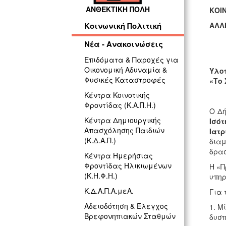
ΑΝΘΕΚΤΙΚΗ ΠΟΛΗ
ΚΟΙΝ
ΑΛΛ
Κοινωνική Πολιτική
Νέα - Ανακοινώσεις
Επιδόματα & Παροχές για
Οικονομική Αδυναμία &
Υλοπ
Φυσικές Καταστροφές
«Το 
Κέντρα Κοινοτικής
Φροντίδας (Κ.Α.Π.Η.)
Ο Δ
Κέντρα Δημιουργικής
Ισότ
Απασχόλησης Παιδιών
Ιατρ
(Κ.Δ.Α.Π.)
διαμ
δρασ
Κέντρα Ημερήσιας
Φροντίδας Ηλικιωμένων
Η «Π
(Κ.Η.Φ.Η.)
υπηρ
Κ.Δ.Α.Π.Α.μεΑ.
Για 
Αδειοδότηση & Έλεγχος
1. Μ
Βρεφονηπιακών Σταθμών
δυσπ