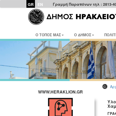
GR
EN
Γραμμή Παραπόνων τηλ : 2813-4
Ο ΤΟΠΟΣ ΜΑΣ
Ο ΔΗΜΟΣ
ΠΟΛΙΤ
Αρχ
WWW.HERAKLION.GR
Υλο
Χαμ
ΓΡΑ