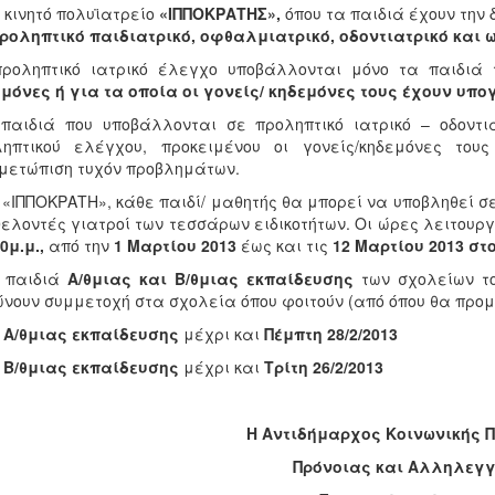
ο κινητό πολυϊατρείο
«ΙΠΠΟΚΡΑΤΗΣ»,
όπου τα παιδιά έχουν την 
ροληπτικό παιδιατρικό, οφθαλμιατρικό, οδοντιατρικό και
προληπτικό ιατρικό έλεγχο υποβάλλονται μόνο τα παιδιά
μόνες ή για τα οποία οι γονείς/ κηδεμόνες τους έχουν υπ
παιδιά που υποβάλλονται σε προληπτικό ιατρικό – οδοντι
ληπτικού ελέγχου, προκειμένου οι γονείς/κηδεμόνες το
μετώπιση τυχόν προβλημάτων.
 «ΙΠΠΟΚΡΑΤΗ», κάθε παιδί/ μαθητής θα μπορεί να υποβληθεί σ
θελοντές γιατροί των τεσσάρων ειδικοτήτων. Οι ώρες λειτουρ
0μ.μ.,
από την
1 Μαρτίου 2013
έως και τις
12 Μαρτίου 2013 στο
 παιδιά
Α/θμιας και Β/θμιας εκπαίδευσης
των σχολείων τ
νουν συμμετοχή στα σχολεία όπου φοιτούν (από όπου θα προμη
ς
Α/θμιας εκπαίδευσης
μέχρι και
Πέμπτη 28/2/2013
Β/θμιας εκπαίδευσης
μέχρι και
Τρίτη 26/2/2013
Η Αντιδήμαρχος Κοινωνικής Π
Πρόνοιας και Αλληλεγ