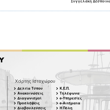
Συγγελάκη Δέσποιν
Χάρτης Ιστοχώρου
Δελτία Τύπου
Κ.Ε.Π.
Ανακοινώσεις
Τηλέφωνα
Διαγωνισμοί
e-Υπηρεσίες
Προσλήψεις
e-Αιτήματα
Διαβουλεύσεις
Η Πόλη