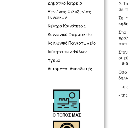
Δημοτικό Ιατρείο
2. Τ
σε
π
Ξενώνας Φιλοξενίας
Γυναικών
Σε 
κηδε
Κέντρο Κοινότητας
Στα 
Κοινωνικό Φαρμακείο
προ
Κοινωνικό Παντοπωλείο
αντι
Ισότητα των Φύλων
Στον
οι ε
Υγεία
– 8:0
Αυτόματοι Απινιδωτές
Όσα
δηλώ
- τη
- της
Ο ΤΟΠΟΣ ΜΑΣ