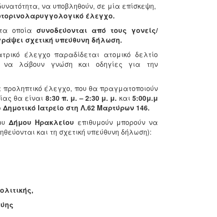
δυνατότητα, να υποβληθούν, σε μία επίσκεψη,
 ωτορινολαρυγγολογικό έλεγχο.
 τα οποία
συνοδεύονται από τους γονείς/
ογράψει σχετική υπεύθυνη δήλωση.
ατρικό έλεγχο παραδίδεται ατομικό δελτίο
υς να λάβουν γνώση και οδηγίες για την
ε προληπτικό έλεγχο, που θα πραγματοποιούν
γίας θα είναι
8:30 π. μ. – 2:30 μ. μ.
και
5:00μ.μ
 Δημοτικό Ιατρείο στη Λ.62 Μαρτύρων 146.
ου
Δήμου Ηρακλείου
επιθυμούν μπορούν να
θεύονται και τη σχετική υπεύθυνη δήλωση):
ολιτικής,
γύης