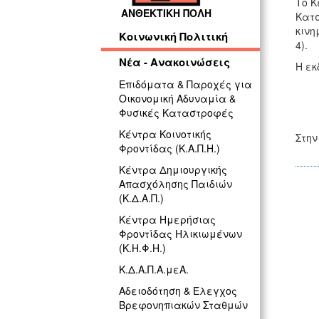
Το Κ
ΑΝΘΕΚΤΙΚΗ ΠΟΛΗ
Κατσ
κινη
Κοινωνική Πολιτική
4).
Νέα - Ανακοινώσεις
Η εκ
Επιδόματα & Παροχές για
Οικονομική Αδυναμία &
Φυσικές Καταστροφές
Κέντρα Κοινοτικής
Στην
Φροντίδας (Κ.Α.Π.Η.)
Κέντρα Δημιουργικής
Απασχόλησης Παιδιών
(Κ.Δ.Α.Π.)
Κέντρα Ημερήσιας
Φροντίδας Ηλικιωμένων
(Κ.Η.Φ.Η.)
Κ.Δ.Α.Π.Α.μεΑ.
Αδειοδότηση & Έλεγχος
Βρεφονηπιακών Σταθμών