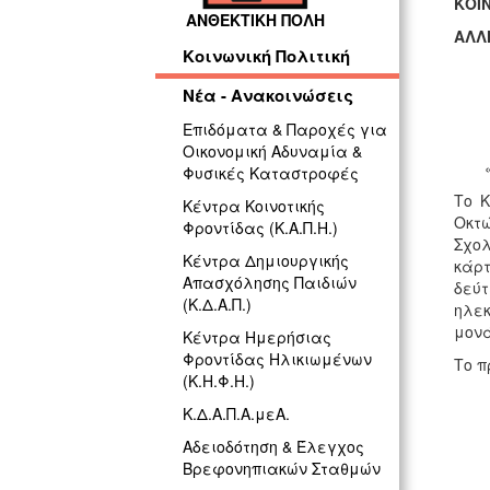
ΚΟΙΝ
ΑΝΘΕΚΤΙΚΗ ΠΟΛΗ
ΑΛΛ
Κοινωνική Πολιτική
Νέα - Ανακοινώσεις
Επιδόματα & Παροχές για
Οικονομική Αδυναμία &
«
Φυσικές Καταστροφές
Το Κ
Κέντρα Κοινοτικής
Οκτώ
Φροντίδας (Κ.Α.Π.Η.)
Σχολ
Κέντρα Δημιουργικής
κάρτ
Απασχόλησης Παιδιών
δεύτ
(Κ.Δ.Α.Π.)
ηλεκ
μον
Κέντρα Ημερήσιας
Φροντίδας Ηλικιωμένων
Το 
(Κ.Η.Φ.Η.)
Κ.Δ.Α.Π.Α.μεΑ.
Αδειοδότηση & Έλεγχος
Βρεφονηπιακών Σταθμών