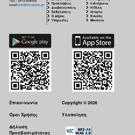
Τηλ.: 2813-409000
Προσλήψεις
e-Αιτήματα
email:
info@heraklion.gr
Διαβουλεύσεις
Η Πόλη
Εκδηλώσεις
Ιστορία
Ο Δήμος
Κνωσός
Υπηρεσίες
Μουσεία
Επικοινωνία
Copyright © 2026
Όροι Χρήσης
Υλοποίηση
Δήλωση
Προσβασιμότητας