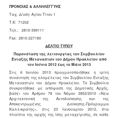
Κοινοτικής
ΠΡΟΝΟΙΑΣ & ΑΛΛΗΛΕΓΓΥΗΣ
Φροντίδας
Ταχ. Δ/νση: Αγίου Τίτου 1
(Κ.Α.Π.Η.)
Τ.Κ: 71202
Κέντρα
Δημιουργικής
Τηλ.: 2810-399111
Απασχόλησης
Fax: 2810-227180
Παιδιών
(Κ.Δ.Α.Π.)
ΔΕΛΤΙΟ ΤΥΠΟΥ
Κέντρα
Παρουσίαση της λειτουργίας του Συμβουλίου
Ημερήσιας
Ένταξης Μεταναστών του Δήμου Ηρακλείου από
Φροντίδας
τον Ιούνιο 2012 έως το Μάιο 2013
Ηλικιωμένων
Στις 6 Ιουνίου 2013 πραγματοποιήθηκε η τρίτη
(Κ.Η.Φ.Η.)
συνάντηση της ολομέλειας του Συμβουλίου Ένταξης
Κ.Δ.Α.Π.Α.μεΑ.
Μεταναστών του Δήμου Ηρακλείου. Το Συμβούλιο
συγκροτήθηκε με απόφαση της Δημοτικής Αρχής,
Αδειοδότηση
βάσει του Άρθρου 78 του Νόμου 3852/2010 «Νέα
&
Αρχιτεκτονική της Αυτοδιοίκησης και της
Έλεγχος
Αποκεντρωμένης Διοίκησης-Πρόγραμμα
Βρεφονηπιακών
Καλλικράτης», στις 23 Ιανουαρίου 2012, στα
Σταθμών
πλαίσια της αρχής της ίσης μεταχείρισης, σε κάθε
Δημοτικό