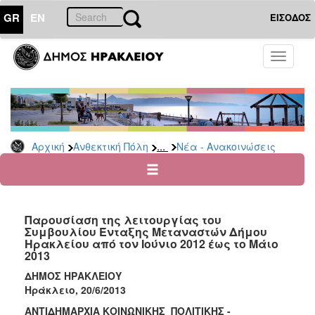
GR
EN
ΕΙΣΟΔΟΣ
ΑΝΘΕΚΤΙΚΗ
Toggle
ΠΟΛΗ
navigati
Κοινωνική
Πολιτική
Νέα
-
...
Αρχική
Ανθεκτική Πόλη
Νέα - Ανακοινώσεις
Ανακοινώσεις
Επιδόματα
&
Παροχές
Παρουσίαση της λειτουργίας του
για
Συμβουλίου Ένταξης Μεταναστών Δήμου
Οικονομική
Ηρακλείου από τον Ιούνιο 2012 έως το Μάιο
Αδυναμία
2013
&
ΔΗΜΟΣ ΗΡΑΚΛΕΙΟΥ
Φυσικές
Ηράκλειο, 20/6/2013
Καταστροφές
ΑΝΤΙΔΗΜΑΡΧΙΑ ΚΟΙΝΩΝΙΚΗΣ ΠΟΛΙΤΙΚΗΣ -
Κέντρα