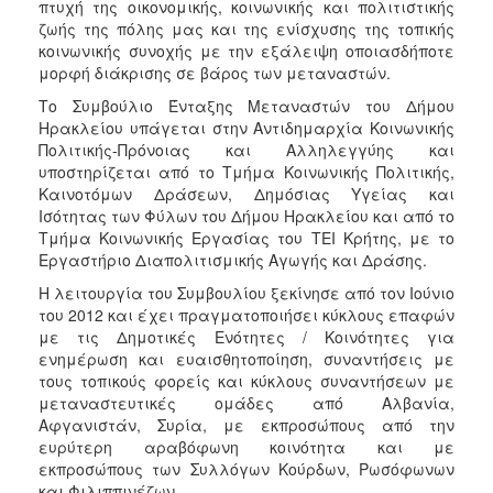
πτυχή της οικονομικής, κοινωνικής και πολιτιστικής
Ιατρείο
ζωής της πόλης μας και της ενίσχυσης της τοπικής
κοινωνικής συνοχής με την εξάλειψη οποιασδήποτε
Ξενώνας
μορφή διάκρισης σε βάρος των μεταναστών.
Φιλοξενίας
Γυναικών
Το Συμβούλιο Ένταξης Μεταναστών του Δήμου
Ηρακλείου υπάγεται στην Αντιδημαρχία Κοινωνικής
Κέντρο
Πολιτικής-Πρόνοιας και Αλληλεγγύης και
Κοινότητας
υποστηρίζεται από το Τμήμα Κοινωνικής Πολιτικής,
Κοινωνικό
Καινοτόμων Δράσεων, Δημόσιας Υγείας και
Φαρμακείο
Ισότητας των Φύλων του Δήμου Ηρακλείου και από το
Τμήμα Κοινωνικής Εργασίας του ΤΕΙ Κρήτης, με το
Κοινωνικό
Εργαστήριο Διαπολιτισμικής Αγωγής και Δράσης.
Παντοπωλείο
Η λειτουργία του Συμβουλίου ξεκίνησε από τον Ιούνιο
Ισότητα
του 2012 και έχει πραγματοποιήσει κύκλους επαφών
των
με τις Δημοτικές Ενότητες / Κοινότητες
για
Φύλων
ενημέρωση και ευαισθητοποίηση, συναντήσεις με
Υγεία
τους τοπικούς φορείς και κύκλους συναντήσεων με
μεταναστευτικές ομάδες από Αλβανία,
Αυτόματοι
Αφγανιστάν, Συρία, με εκπροσώπους από την
Απινιδωτές
ευρύτερη αραβόφωνη κοινότητα και με
εκπροσώπους των Συλλόγων Κούρδων, Ρωσόφωνων
και Φιλιππινέζων.