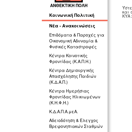
ΑΝΘΕΚΤΙΚΗ ΠΟΛΗ
Ύστε
και 
Κοινωνική Πολιτική
ΚΥΑ 
Νέα - Ανακοινώσεις
Επιδόματα & Παροχές για
Οικονομική Αδυναμία &
Φυσικές Καταστροφές
Κέντρα Κοινοτικής
Φροντίδας (Κ.Α.Π.Η.)
Κέντρα Δημιουργικής
Απασχόλησης Παιδιών
(Κ.Δ.Α.Π.)
Κέντρα Ημερήσιας
Φροντίδας Ηλικιωμένων
(Κ.Η.Φ.Η.)
Κ.Δ.Α.Π.Α.μεΑ.
Αδειοδότηση & Έλεγχος
Βρεφονηπιακών Σταθμών