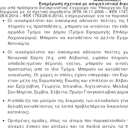
Ενημέρωση σχετικά με ασφαλιστικά δι
ρα από πρόσφατο διευκρινιστικό έγγραφο του Υπουργείου Ερ
σύμφωνα με τη σχετική νομοθεσία (KYA 16-11-2006 – ΦΕΚ 1747/3
28-6-2014 – ΦΕΚ 1753/28-6-2014), ενημερώνουμε για τα παρακά
Οι ανασφάλιστοι και οικονομικά αδύνατοι πολίτες της 
πληρούν τις προϋποθέσεις, μπορούν να αιτούνται την έκ
αρμόδιο Τμήμα του Δήμου (Τμήμα Εφαρμογής Επιδοματ
Λαχαναγορά). Μπορούν να καταθέτουν το Δελτίο Εγγρα
Αστυνομία.
Οι ανασφάλιστοι και οικονομικά αδύνατοι πολίτες χ
Κοινωνικό Χάρτη (π.χ. από Αλβανία), εφόσον πληρούν
αποδεδειγμένου θέματος υγείας, μπορούν να αιτούντ
προστασίας από το ίδιο Τμήμα. Μπορούν να καταθέτου
ανανέωσης. Οι χώρες οι οποίες έχουν υπογράψει τον Ευρω
είναι μέλη της Ευρωπαϊκής Ένωσης και επιπλέον οι: Αλβα
και Ερζεγοβίνη, Γεωργία, Ισλανδία, Λιχτενστάιν, Μολδα
Σαν Μαρίνο, Σερβία, Ελβετία, Πρώην Γιουγκοσλαβική Δημο
Η απόδειξη του μονίμου της διαμονής των αλλοδαπών γίνε
δηλαδή καταθέτοντας τα λοιπά προβλεπόμενα δικαιολογ
κατοικίας).
Ορισμένες ομάδες, όπως τα άτομα που παρακολουθούν
άγαμες έγκυες και μητέρες και τα παιδιά αυτών, τα π