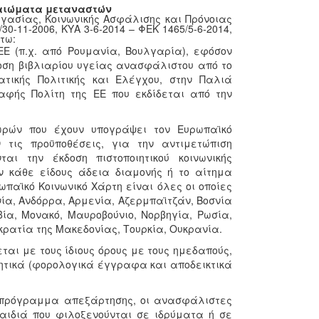
καιώματα μεταναστών
γασίας, Κοινωνικής Ασφάλισης και Πρόνοιας
0-11-2006, ΚΥΑ 3-6-2014 – ΦΕΚ 1465/5-6-2014,
τω:
ΕΕ (π.χ. από Ρουμανία, Βουλγαρία), εφόσον
δοση βιβλιαρίου υγείας ανασφάλιστου από το
ικής Πολιτικής και Ελέγχου, στην Παλιά
φής Πολίτη της ΕΕ που εκδίδεται από την
ωρών που έχουν υπογράψει τον Ευρωπαϊκό
 τις προϋποθέσεις, για την αντιμετώπιση
αι την έκδοση πιστοποιητικού κοινωνικής
ν κάθε είδους άδεια διαμονής ή το αίτημα
παϊκό Κοινωνικό Χάρτη είναι όλες οι οποίες
νία, Ανδόρρα, Αρμενία, Αζερμπαϊτζάν, Βοσνία
βία, Μονακό, Μαυροβούνιο, Νορβηγία, Ρωσία,
κρατία της Μακεδονίας, Τουρκία, Ουκρανία.
ται με τους ίδιους όρους με τους ημεδαπούς,
ητικά (φορολογικά έγγραφα και αποδεικτικά
 πρόγραμμα απεξάρτησης, οι ανασφάλιστες
αιδιά που φιλοξενούνται σε ιδρύματα ή σε