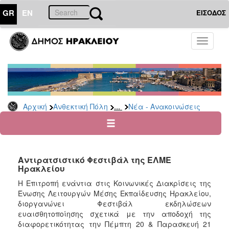
GR
EN
ΕΙΣΟΔΟΣ
ΑΝΘΕΚΤΙΚΗ
Toggle
ΠΟΛΗ
navigati
Κοινωνική
Πολιτική
Νέα
-
...
Αρχική
Ανθεκτική Πόλη
Νέα - Ανακοινώσεις
Ανακοινώσεις
Επιδόματα
&
Παροχές
Αντιρατσιστικό Φεστιβάλ της ΕΛΜΕ
για
Ηρακλείου
Οικονομική
Αδυναμία
Η Επιτροπή ενάντια στις Κοινωνικές Διακρίσεις της
&
Ένωσης Λειτουργών Μέσης Εκπαίδευσης Ηρακλείου,
Φυσικές
διοργανώνει Φεστιβάλ εκδηλώσεων
Καταστροφές
ευαισθητοποίησης σχετικά με την αποδοχή της
διαφορετικότητας την Πέμπτη 20 & Παρασκευή 21
Κέντρα