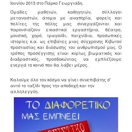
Ιουνίου 2013 στο Πάρκο Γεωργιάδη.
Κοινοτικής
Φροντίδας
Ομάδες μαθητών, καθηγητών, σύλλογοι
(Κ.Α.Π.Η.)
μεταναστών, άτομα με αναπηρία, φορείς και
πολίτες της πόλης μας συνεργάζονται και
Κέντρα
παρουσιάζουν εικαστικά εργαστήρια, θέατρο,
Δημιουργικής
μουσική, χορό, τραγούδι, παιχνίδια, προσωπικές
Απασχόλησης
ιστορίες κ.α. ως επιβάτες μιας σύγχρονης Κιβωτού
Παιδιών
προστασίας και διάσωσης του ανθρωπισμού μας. Ο
(Κ.Δ.Α.Π.)
τρόπος προσέγγισης είναι κυρίως βιωματικός και
Κέντρα
διαδραστικός, προσδοκώντας να εμπλέξουμε
Ημερήσιας
ενεργά το κοινό που θα λάβει μέρος.
Φροντίδας
Ηλικιωμένων
Καλούμε όλο τον κόσμο να γίνει συνεπιβάτης σ’
(Κ.Η.Φ.Η.)
αυτό το ταξίδι προς την αποδοχή και την
Κ.Δ.Α.Π.Α.μεΑ.
αλληλεγγύη.
Αδειοδότηση
&
Έλεγχος
Βρεφονηπιακών
Σταθμών
Δημοτικό