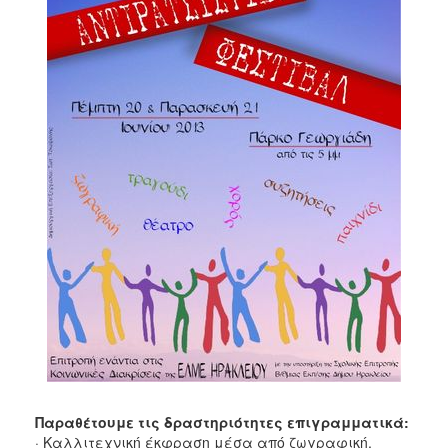
Ιατρείο
Ξενώνας
Φιλοξενίας
Γυναικών
Κέντρο
Κοινότητας
Κοινωνικό
Φαρμακείο
Κοινωνικό
Παντοπωλείο
Ισότητα
των
Φύλων
Υγεία
Αυτόματοι
Απινιδωτές
Παραθέτουμε τις δραστηριότητες επιγραμματικά:
· Καλλιτεχνική έκφραση μέσα από ζωγραφική,