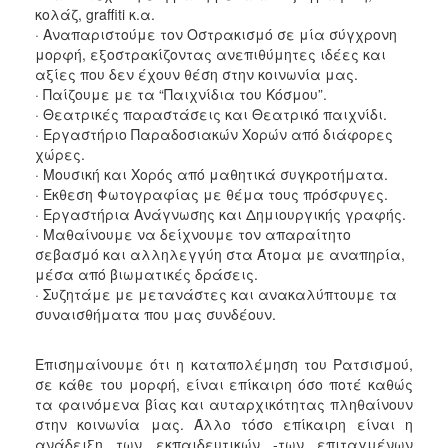
κολάζ, graffiti κ.α.
· Αναπαριστούμε τον Οστρακισμό σε μία σύγχρονη
Ο
ΤΟΠΟΣ
μορφή, εξοστρακίζοντας ανεπιθύμητες ιδέες και
ΜΑΣ
αξίες που δεν έχουν θέση στην κοινωνία μας.
· Παίζουμε με τα “Παιχνίδια του Κόσμου”.
Ο
· Θεατρικές παραστάσεις και Θεατρικό παιχνίδι.
ΔΗΜΟΣ
· Εργαστήριο Παραδοσιακών Χορών από διάφορες
χώρες.
ΠΟΛΙΤΙΣΜΟΣ
· Μουσική και Χορός από μαθητικά συγκροτήματα.
· Έκθεση Φωτογραφίας με θέμα τους πρόσφυγες.
· Εργαστήρια Ανάγνωσης και Δημιουργικής γραφής.
· Μαθαίνουμε να δείχνουμε τον απαραίτητο
σεβασμό και αλληλεγγύη στα Άτομα με αναπηρία,
μέσα από βιωματικές δράσεις.
· Συζητάμε με μετανάστες και ανακαλύπτουμε τα
συναισθήματα που μας συνδέουν.
Επισημαίνουμε ότι η καταπολέμηση του Ρατσισμού,
σε κάθε του μορφή, είναι επίκαιρη όσο ποτέ καθώς
τα φαινόμενα βίας και αυταρχικότητας πληθαίνουν
στην κοινωνία μας. Άλλο τόσο επίκαιρη είναι η
ανάδειξη των εκπαιδευτικών -των επιταγμένων