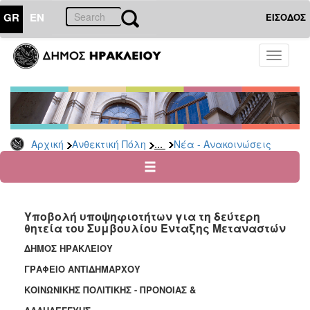
GR
EN
ΕΙΣΟΔΟΣ
ΑΝΘΕΚΤΙΚΗ
Toggle
ΠΟΛΗ
navigati
Κοινωνική
Πολιτική
Νέα
-
...
Αρχική
Ανθεκτική Πόλη
Νέα - Ανακοινώσεις
Ανακοινώσεις
Επιδόματα
&
Παροχές
Υποβολή υποψηφιοτήτων για τη δεύτερη
για
θητεία του Συμβουλίου Ένταξης Μεταναστών
Οικονομική
Αδυναμία
ΔΗΜΟΣ ΗΡΑΚΛΕΙΟΥ
&
ΓΡΑΦΕΙΟ ΑΝΤΙΔΗΜΑΡΧΟΥ
Φυσικές
Καταστροφές
ΚΟΙΝΩΝΙΚΗΣ ΠΟΛΙΤΙΚΗΣ - ΠΡΟΝΟΙΑΣ &
Κέντρα