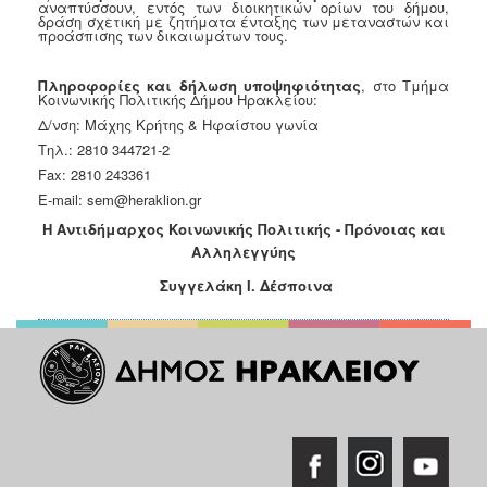
αναπτύσσουν, εντός των διοικητικών ορίων του δήμου,
Ιατρείο
δράση σχετική με ζητήματα ένταξης των μεταναστών και
προάσπισης των δικαιωμάτων τους.
Ξενώνας
Φιλοξενίας
Πληροφορίες και δήλωση υποψηφιότητας
, στο Τμήμα
Γυναικών
Κοινωνικής Πολιτικής Δήμου Ηρακλείου:
Δ/νση: Μάχης Κρήτης & Ηφαίστου γωνία
Κέντρο
Κοινότητας
Τηλ.: 2810 344721-2
Fax: 2810 243361
Κοινωνικό
E-mail: sem@heraklion.gr
Φαρμακείο
Η Αντιδήμαρχος Κοινωνικής Πολιτικής - Πρόνοιας και
Κοινωνικό
Αλληλεγγύης
Παντοπωλείο
Συγγελάκη Ι. Δέσποινα
Ισότητα
των
Φύλων
Υγεία
Αυτόματοι
Απινιδωτές