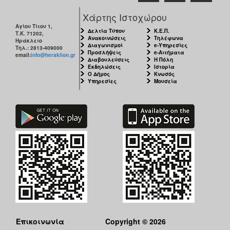
Χάρτης Ιστοχώρου
Ο
ΤΟΠΟΣ
Αγίου Τίτου 1,
Δελτία Τύπου
Κ.Ε.Π.
ΜΑΣ
Τ.Κ. 71202,
Ανακοινώσεις
Τηλέφωνα
Ηράκλειο
Διαγωνισμοί
e-Υπηρεσίες
Τηλ.: 2813-409000
Προσλήψεις
e-Αιτήματα
email:
info@heraklion.gr
Ο
Διαβουλεύσεις
Η Πόλη
ΔΗΜΟΣ
Εκδηλώσεις
Ιστορία
Ο Δήμος
Κνωσός
Υπηρεσίες
Μουσεία
ΠΟΛΙΤΙΣΜΟΣ
Επικοινωνία
Copyright © 2026