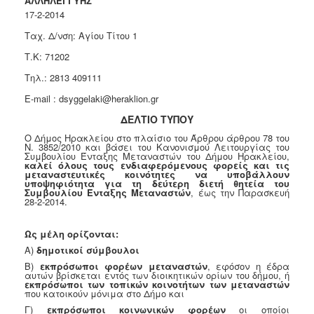
ΑΛΛΗΛΕΓΓΥΗΣ
Κοινοτικής
17-2-2014
Φροντίδας
Ταχ. Δ/νση: Αγίου Τίτου 1
(Κ.Α.Π.Η.)
Τ.Κ: 71202
Κέντρα
Δημιουργικής
Τηλ.: 2813 409111
Απασχόλησης
E-mail : dsyggelaki@heraklion.gr
Παιδιών
(Κ.Δ.Α.Π.)
ΔΕΛΤΙΟ ΤΥΠΟΥ
Κέντρα
Ο Δήμος Ηρακλείου στο πλαίσιο του Άρθρου άρθρου 78 του
Ν. 3852/2010 και βάσει του Κανονισμού Λειτουργίας του
Ημερήσιας
Συμβουλίου Ένταξης Μεταναστών του Δήμου Ηρακλείου,
Φροντίδας
καλεί όλους τους ενδιαφερόμενους φορείς και τις
μεταναστευτικές κοινότητες να υποβάλλουν
Ηλικιωμένων
υποψηφιότητα για τη δεύτερη διετή θητεία του
(Κ.Η.Φ.Η.)
Συμβουλίου Ένταξης Μεταναστών
, έως την Παρασκευή
28-2-2014.
Κ.Δ.Α.Π.Α.μεΑ.
Ως μέλη ορίζονται:
Αδειοδότηση
&
Α)
δημοτικοί σύμβουλοι
Έλεγχος
Β)
εκπρόσωποι φορέων μεταναστών
, εφόσον η έδρα
αυτών βρίσκεται εντός των διοικητικών ορίων του δήμου, ή
Βρεφονηπιακών
εκπρόσωποι των τοπικών κοινοτήτων των μεταναστών
Σταθμών
που κατοικούν μόνιμα στο Δήμο και
Γ)
εκπρόσωποι κοινωνικών φορέων
οι οποίοι
Δημοτικό