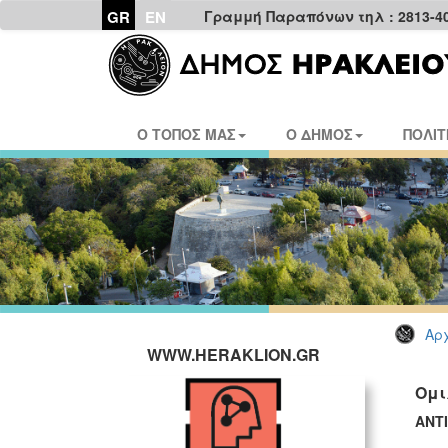
GR
EN
Γραμμή Παραπόνων τηλ : 2813-4
Ο ΤΟΠΟΣ ΜΑΣ
Ο ΔΗΜΟΣ
ΠΟΛΙΤ
Αρχ
WWW.HERAKLION.GR
Ομι
ΑΝΤ