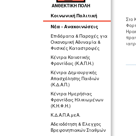
ΑΝΘΕΚΤΙΚΗ ΠΟΛΗ
Κοινωνική Πολιτική
Στο 
Φορτ
Νέα - Ανακοινώσεις
Ηρα
Επιδόματα & Παροχές για
πραγ
Οικονομική Αδυναμία &
ιατρ
Φυσικές Καταστροφές
Κέντρα Κοινοτικής
Φροντίδας (Κ.Α.Π.Η.)
Κέντρα Δημιουργικής
Απασχόλησης Παιδιών
(Κ.Δ.Α.Π.)
Κέντρα Ημερήσιας
Φροντίδας Ηλικιωμένων
(Κ.Η.Φ.Η.)
Κ.Δ.Α.Π.Α.μεΑ.
Αδειοδότηση & Έλεγχος
Βρεφονηπιακών Σταθμών