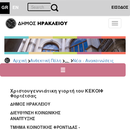
GR
EN
ΕΙΣΟΔΟΣ
ΑΝΘΕΚΤΙΚΗ
Toggle
ΠΟΛΗ
navigati
Κοινωνική
Πολιτική
Νέα
-
...
Αρχική
Ανθεκτική Πόλη
Νέα - Ανακοινώσεις
Ανακοινώσεις
Επιδόματα
&
Παροχές
Χριστουγεννιάτικη γιορτή του ΚΕΚΟΙΦ
για
Φορτέτσας
Οικονομική
Αδυναμία
ΔΗΜΟΣ ΗΡΑΚΛΕΙΟΥ
&
ΔΙΕΥΘΥΝΣΗ ΚΟΙΝΩΝΙΚΗΣ
Φυσικές
ΑΝΑΠΤΥΞΗΣ
Καταστροφές
ΤΜΗΜΑ ΚΟΙΝΟΤΙΚΗΣ ΦΡΟΝΤΙΔΑΣ -
Κέντρα