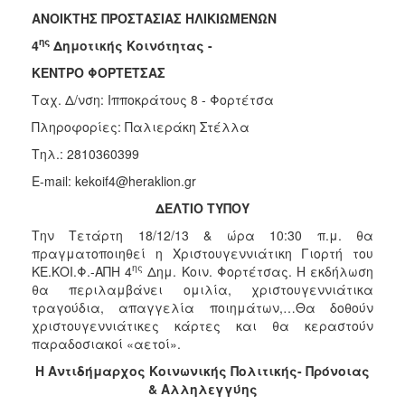
Κοινοτικής
ΑΝΟΙΚΤΗΣ ΠΡΟΣΤΑΣΙΑΣ ΗΛΙΚΙΩΜΕΝΩΝ
Φροντίδας
ης
4
Δημοτικής Κοινότητας -
(Κ.Α.Π.Η.)
ΚΕΝΤΡΟ ΦΟΡΤΕΤΣΑΣ
Κέντρα
Δημιουργικής
Ταχ. Δ/νση: Ιπποκράτους 8 - Φορτέτσα
Απασχόλησης
Πληροφορίες: Παλιεράκη Στέλλα
Παιδιών
(Κ.Δ.Α.Π.)
Τηλ.: 2810360399
Κέντρα
E-mail: kekoif4@heraklion.gr
Ημερήσιας
ΔΕΛΤΙΟ ΤΥΠΟΥ
Φροντίδας
Ηλικιωμένων
Την Τετάρτη 18/12/13 & ώρα 10:30 π.μ. θα
(Κ.Η.Φ.Η.)
πραγματοποιηθεί η Χριστουγεννιάτικη Γιορτή του
ης
ΚΕ.ΚΟΙ.Φ.-ΑΠΗ 4
Δημ. Κοιν. Φορτέτσας. Η εκδήλωση
Κ.Δ.Α.Π.Α.μεΑ.
θα περιλαμβάνει ομιλία, χριστουγεννιάτικα
Αδειοδότηση
τραγούδια, απαγγελία ποιημάτων,…Θα δοθούν
&
χριστουγεννιάτικες κάρτες και θα κεραστούν
Έλεγχος
παραδοσιακοί «αετοί».
Βρεφονηπιακών
Η Αντιδήμαρχος Κοινωνικής Πολιτικής- Πρόνοιας
Σταθμών
& Αλληλεγγύης
Δημοτικό