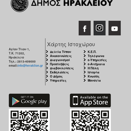
Ιατρείο
Ξενώνας
Φιλοξενίας
Γυναικών
Κέντρο
Κοινότητας
Χάρτης Ιστοχώρου
Κοινωνικό
Αγίου Τίτου 1,
Δελτία Τύπου
Κ.Ε.Π.
Τ.Κ. 71202,
Φαρμακείο
Ανακοινώσεις
Τηλέφωνα
Ηράκλειο
Διαγωνισμοί
e-Υπηρεσίες
Τηλ.: 2813-409000
Κοινωνικό
Προσλήψεις
e-Αιτήματα
email:
info@heraklion.gr
Διαβουλεύσεις
Η Πόλη
Παντοπωλείο
Εκδηλώσεις
Ιστορία
Ο Δήμος
Κνωσός
Ισότητα
Υπηρεσίες
Μουσεία
των
Φύλων
Υγεία
Αυτόματοι
Απινιδωτές