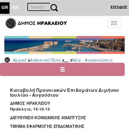
GR
EN
ΕΙΣΟΔΟΣ
ΑΝΘΕΚΤΙΚΗ
Toggle
ΠΟΛΗ
navigati
Κοινωνική
Πολιτική
Νέα
-
...
Αρχική
Ανθεκτική Πόλη
Νέα - Ανακοινώσεις
Ανακοινώσεις
Επιδόματα
&
Παροχές
Καταβολή Προνοιακών Επιδομάτων Διμήνου
για
Ιουλίου - Αυγούστου
Οικονομική
Αδυναμία
ΔΗΜΟΣ ΗΡΑΚΛΕΙΟΥ
&
Ηράκλειο, 14-10-13
Φυσικές
ΔΙΕΥΘΥΝΣΗ ΚΟΙΝΩΝΙΚΗΣ ΑΝΑΠΤΥΞΗΣ
Καταστροφές
ΤΜΗΜΑ ΕΦΑΡΜΟΓΗΣ ΕΠΙΔΟΜΑΤΙΚΗΣ
Κέντρα