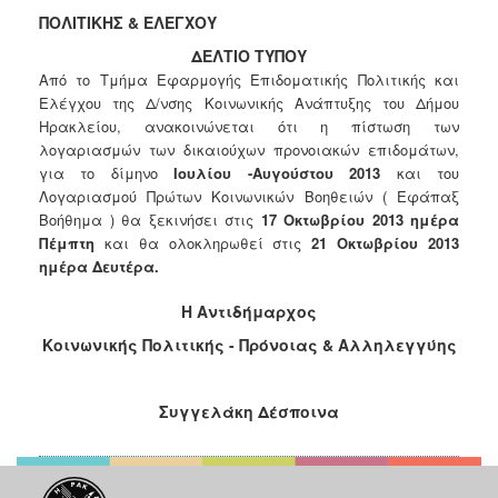
Κοινοτικής
ΠΟΛΙΤΙΚΗΣ & ΕΛΕΓΧΟΥ
Φροντίδας
ΔΕΛΤΙΟ ΤΥΠΟΥ
(Κ.Α.Π.Η.)
Από το Τμήμα Εφαρμογής Επιδοματικής Πολιτικής και
Κέντρα
Ελέγχου της Δ/νσης Κοινωνικής Ανάπτυξης του Δήμου
Δημιουργικής
Ηρακλείου, ανακοινώνεται ότι η πίστωση των
Απασχόλησης
λογαριασμών των δικαιούχων προνοιακών επιδομάτων,
Παιδιών
για το δίμηνο
Ιουλίου -Αυγούστου 2013
και του
(Κ.Δ.Α.Π.)
Λογαριασμού Πρώτων Κοινωνικών Βοηθειών ( Εφάπαξ
Κέντρα
Βοήθημα ) θα ξεκινήσει στις
17 Οκτωβρίου 2013 ημέρα
Ημερήσιας
Πέμπτη
και θα ολοκληρωθεί στις
21 Οκτωβρίου 2013
Φροντίδας
ημέρα Δευτέρα.
Ηλικιωμένων
(Κ.Η.Φ.Η.)
Η Αντιδήμαρχος
Κ.Δ.Α.Π.Α.μεΑ.
Κοινωνικής Πολιτικής - Πρόνοιας & Αλληλεγγύης
Αδειοδότηση
&
Συγγελάκη Δέσποινα
Έλεγχος
Βρεφονηπιακών
Σταθμών
Δημοτικό