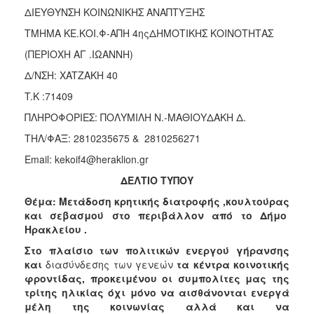
Κοινοτικής
ΔΙΕΥΘΥΝΣΗ ΚΟΙΝΩΝΙΚΗΣ ΑΝΑΠΤΥΞΗΣ
Φροντίδας
ΤΜΗΜΑ ΚΕ.ΚΟΙ.Φ-ΑΠΗ 4ηςΔΗΜΟΤΙΚΗΣ ΚΟΙΝΟΤΗΤΑΣ
(Κ.Α.Π.Η.)
(ΠΕΡΙΟΧΗ ΑΓ .ΙΩΑΝΝΗ)
Κέντρα
Δημιουργικής
Δ/ΝΣΗ: XATZAKH 40
Απασχόλησης
T.K :71409
Παιδιών
(Κ.Δ.Α.Π.)
ΠΛΗΡΟΦΟΡΙΕΣ: ΠΟΛΥΜΙΛΗ Ν.-ΜΑΘΙΟΥΔΑΚΗ Δ.
Κέντρα
ΤΗΛ/ΦΑΞ: 2810235675 & 2810256271
Ημερήσιας
Email: kekoif4@heraklion.gr
Φροντίδας
Ηλικιωμένων
ΔΕΛΤΙΟ ΤΥΠΟΥ
(Κ.Η.Φ.Η.)
Θέμα: Μετάδοση κρητικής διατροφής ,κουλτούρας
Κ.Δ.Α.Π.Α.μεΑ.
και σεβασμού στο περιβάλλον από το Δήμο
Ηρακλείου .
Αδειοδότηση
&
Στο πλαίσιο των πολιτικών ενεργού γήρανσης
Έλεγχος
και
διασύνδεσης των γενεών
τα κέντρα κοινοτικής
Βρεφονηπιακών
φροντίδας, προκειμένου οι συμπολίτες μας της
Σταθμών
τρίτης ηλικίας όχι μόνο να αισθάνονται ενεργά
μέλη της κοινωνίας αλλά και να
Δημοτικό