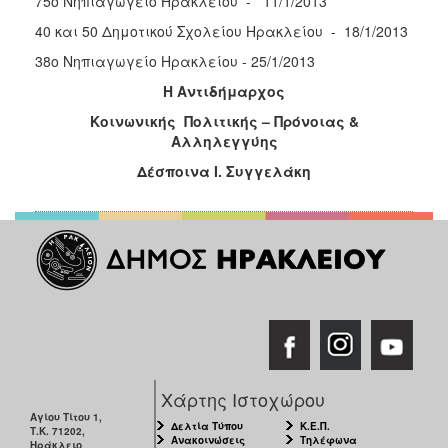
75o Νηπιαγωγείο Ηρακλείου - 11/1/2013
40 και 50 Δημοτικού Σχολείου Ηρακλείου - 18/1/2013
Ο
ΤΟΠΟΣ
38ο Νηπιαγωγείο Ηρακλείου - 25/1/2013
ΜΑΣ
Η Αντιδήμαρχος
Ο
Κοινωνικής Πολιτικής – Πρόνοιας &
ΔΗΜΟΣ
Αλληλεγγύης
Δέσποινα Ι. Συγγελάκη
ΠΟΛΙΤΙΣΜΟΣ
Χάρτης Ιστοχώρου
Αγίου Τίτου 1,
Δελτία Τύπου
Κ.Ε.Π.
Τ.Κ. 71202,
Ανακοινώσεις
Τηλέφωνα
Ηράκλειο