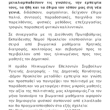
μεταλαμπαδεύουν τις γνώσεις, την εμπειρία
Ιατρείο
τους, τα ήθη και τα έθιμα του τόπου μας στη νέα
Ξενώνας
γενιά,
διδάσκουν, αφηγούνται, δείχνουν έθιμα
Φιλοξενίας
παλιά, συνταγές παραδοσιακές, παιχνίδια του
Γυναικών
παρελθόντος, φυσικές μεθόδους επεξεργασίας
τροφών, παρασκευή φυτικών καλλυντικών.
Κέντρο
Κοινότητας
Σε συνεργασία με τη Διεύθυνση Πρωτοβάθμιας
Εκπαίδευσης Νομού Ηρακλείου υλοποιούνται μία
Κοινωνικό
σειρά από βιωματικά μαθήματα Κρητικής
Φαρμακείο
διατροφής, κουλτούρας και σεβασμού προς το
Κοινωνικό
περιβάλλον από τους ηλικιωμένους προς τους
Παντοπωλείο
μαθητές του Δημοτικού.
Ισότητα
Η ομάδα Ηλικιωμένων Εθελοντών Συμβούλων
των
Υγιεινής Διατροφής - 1ης Δημοτικής Κοινότητας
Φύλων
-Δήμου Ηρακλείου μεταδίδει εμπειρία και γνώση
και προσπαθεί να παντρέψει τον πολιτισμό με την
Υγεία
παράδοση και να μεταφέρει στους μικρούς μαθητές
Αυτόματοι
την αξία της πολιτιστικής μας κληρονομιάς.Για τον
Απινιδωτές
μήνα Ιανουάριο τα βιωματικά μαθήματα αφορούν
την δημιουργία φυσικού σαπουνιού από ελαιόλαδο
και θα πραγματοποιηθούν στα εξής σχολεία: