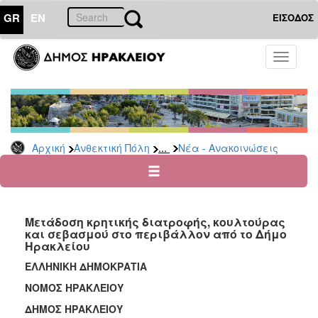
GR
EN
ΕΙΣΟΔΟΣ
ΑΝΘΕΚΤΙΚΗ
Toggle
ΠΟΛΗ
navigati
Κοινωνική
Πολιτική
Νέα
-
...
Αρχική
Ανθεκτική Πόλη
Νέα - Ανακοινώσεις
Ανακοινώσεις
Επιδόματα
&
Παροχές
Μετάδοση κρητικής διατροφής, κουλτούρας
για
και σεβασμού στο περιβάλλον από το Δήμο
Οικονομική
Ηρακλείου
Αδυναμία
&
ΕΛΛΗΝΙΚΗ ΔΗΜΟΚΡΑΤΙΑ
Φυσικές
NOMO
Σ ΗΡΑΚΛΕΙΟΥ
Καταστροφές
ΔΗΜΟΣ ΗΡΑΚΛΕΙΟΥ
Κέντρα