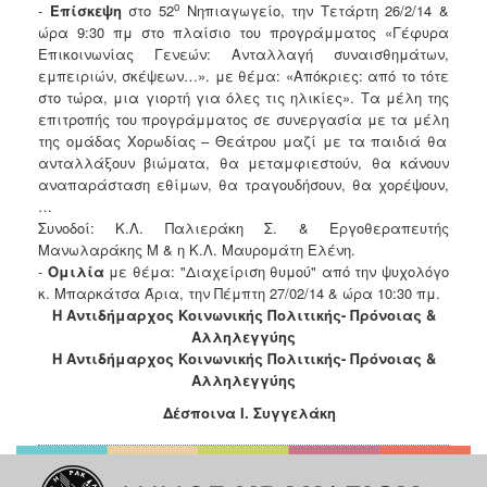
ο
-
Επίσκεψη
στο 52
Νηπιαγωγείο, την Τετάρτη 26/2/14 &
Ιατρείο
ώρα 9:30 πμ στο πλαίσιο του προγράμματος «Γέφυρα
Ξενώνας
Επικοινωνίας Γενεών: Ανταλλαγή συναισθημάτων,
Φιλοξενίας
εμπειριών, σκέψεων…». με
θέμα: «Απόκριες: από το τότε
Γυναικών
στο τώρα, μια γιορτή για όλες τις ηλικίες».
Τα μέλη της
επιτροπής του προγράμματος σε συνεργασία με τα μέλη
Κέντρο
της ομάδας Χορωδίας – Θεάτρου μαζί με τα παιδιά θα
Κοινότητας
ανταλλάξουν
βιώματα, θα μεταμφιεστούν, θα κάνουν
Κοινωνικό
αναπαράσταση εθίμων, θα τραγουδήσουν, θα χορέψουν,
Φαρμακείο
…
Συνοδοί: Κ.Λ. Παλιεράκη Σ.
&
Εργοθεραπευτής
Κοινωνικό
Μανωλαράκης Μ
& η Κ.Λ. Μαυρομάτη Ελένη
.
Παντοπωλείο
-
Ομιλία
με θέμα: "Διαχείριση θυμού" από την ψυχολόγο
Ισότητα
κ. Μπαρκάτσα Άρια, την Πέμπτη 27/02/14 & ώρα 10:30 πμ.
των
Η Αντιδήμαρχος Κοινωνικής Πολιτικής- Πρόνοιας &
Φύλων
Αλληλεγγύης
Η Αντιδήμαρχος Κοινωνικής Πολιτικής- Πρόνοιας &
Υγεία
Αλληλεγγύης
Αυτόματοι
Δέσποινα Ι. Συγγελάκη
Απινιδωτές