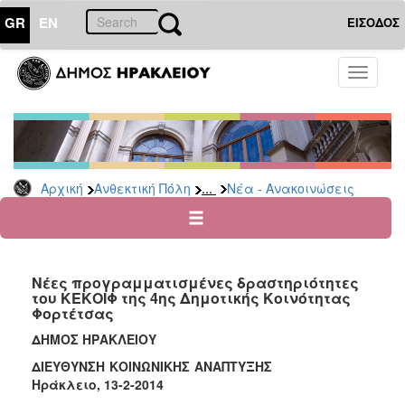
GR
EN
ΕΙΣΟΔΟΣ
ΑΝΘΕΚΤΙΚΗ
Toggle
ΠΟΛΗ
navigati
Κοινωνική
Πολιτική
Νέα
-
...
Αρχική
Ανθεκτική Πόλη
Νέα - Ανακοινώσεις
Ανακοινώσεις
Επιδόματα
&
Παροχές
Νέες προγραμματισμένες δραστηριότητες
για
του ΚΕΚΟΙΦ της 4ης Δημοτικής Κοινότητας
Οικονομική
Φορτέτσας
Αδυναμία
&
ΔΗΜΟΣ ΗΡΑΚΛΕΙΟΥ
Φυσικές
ΔΙΕΥΘΥΝΣΗ ΚΟΙΝΩΝΙΚΗΣ ΑΝΑΠΤΥΞΗΣ
Καταστροφές
Ηράκλειο, 13-2-2014
Κέντρα