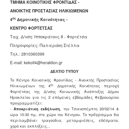
ΤΜΗΜΑ ΚΟΙΝΟΤΙΚΗΣ ΦΡΟΝΤΙΔΑΣ -
Κοινοτικής
Φροντίδας
ΑΝΟΙΚΤΗΣ ΠΡΟΣΤΑΣΙΑΣ ΗΛΙΚΙΩΜΕΝΩΝ
(Κ.Α.Π.Η.)
ης
4
Δημοτικής Κοινότητας -
Κέντρα
ΚΕΝΤΡΟ ΦΟΡΤΕΤΣΑΣ
Δημιουργικής
Απασχόλησης
Ταχ. Δ/νση: Ιπποκράτους 8 - Φορτέτσα
Παιδιών
Πληροφορίες: Παλιεράκη Στέλλα
(Κ.Δ.Α.Π.)
Τηλ.: 2810360399
Κέντρα
Ημερήσιας
E-mail: kekoif4@heraklion.gr
Φροντίδας
ΔΕΛΤΙΟ ΤΥΠΟΥ
Ηλικιωμένων
(Κ.Η.Φ.Η.)
To Κέντρο Κοινοτικής Φροντίδας - Ανοικτής Προστασίας
ης
Ηλικιωμένων της 4
Δημοτικής Κοινότητας περιοχή
Κ.Δ.Α.Π.Α.μεΑ.
Φορτέτσας της Δ/νσης Κοινωνικής Ανάπτυξης Δήμου
Αδειοδότηση
Ηρακλείου για τις 2 επόμενες εβδομάδες Φεβρουαρίου
&
προγραμματίζει:
Έλεγχος
-
Αποκριάτικη εκδήλωση
, την Τσικνοπέμπτη 20/02/14 &
Βρεφονηπιακών
όγρα
ώρα 10:30 πμ, στο χώρο του Κέντρου. Το πρ
μμα θα
Σταθμών
περιλαμβάνει τραγούδια, μεταμφιέσεις, εδέσματα,
χορό και εκπλήξεις…
Δημοτικό