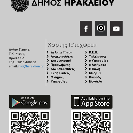
Ο
ΤΟΠΟΣ
ΜΑΣ
Ο
ΔΗΜΟΣ
Χάρτης Ιστοχώρου
Αγίου Τίτου 1,
ΠΟΛΙΤΙΣΜΟΣ
Δελτία Τύπου
Κ.Ε.Π.
Τ.Κ. 71202,
Ανακοινώσεις
Τηλέφωνα
Ηράκλειο
Διαγωνισμοί
e-Υπηρεσίες
Τηλ.: 2813-409000
Προσλήψεις
e-Αιτήματα
email:
info@heraklion.gr
Διαβουλεύσεις
Η Πόλη
Εκδηλώσεις
Ιστορία
Ο Δήμος
Κνωσός
Υπηρεσίες
Μουσεία