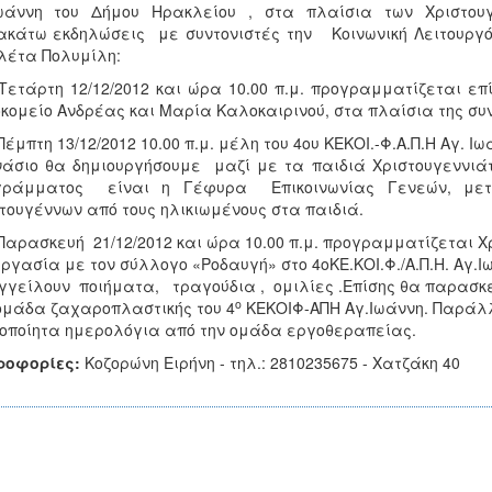
Ιωάννη του Δήμου Ηρακλείου , στα πλαίσια των Χριστουγ
κάτω εκδηλώσεις με συντονιστές την Κοινωνική Λειτουργό
λέτα Πολυμίλη:
Τετάρτη 12/12/2012 και ώρα 10.00 π.μ. προγραμματίζεται ε
κομείο Ανδρέας και Μαρία Καλοκαιρινού, στα πλαίσια της συν
Πέμπτη 13/12/2012 10.00 π.μ. μέλη του 4ου ΚΕΚΟΙ.-Φ.Α.Π.Η Αγ.
άσιο θα δημιουργήσουμε μαζί με τα παιδιά Χριστουγεννιάτ
γράμματος είναι η Γέφυρα Επικοινωνίας Γενεών, μετ
τουγέννων από τους ηλικιωμένους στα παιδιά.
Παρασκευή 21/12/2012 και ώρα 10.00 π.μ. προγραμματίζεται Χ
ργασία με τον σύλλογο «Ροδαυγή» στο 4οΚΕ.ΚΟΙ.Φ./Α.Π.Η. Αγ
γείλουν ποιήματα, τραγούδια , ομιλίες .Επίσης θα παρασκε
ο
ομάδα ζαχαροπλαστικής του 4
ΚΕΚΟΙΦ-ΑΠΗ Αγ.Ιωάννη. Παράλλ
οποίητα ημερολόγια από την ομάδα εργοθεραπείας.
ροφορίες:
Κοζορώνη Ειρήνη - τηλ.: 2810235675 - Χατζάκη 40