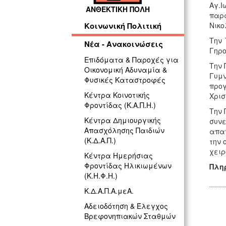
Αγ.
ΑΝΘΕΚΤΙΚΗ ΠΟΛΗ
παρα
Νικο
Κοινωνική Πολιτική
Την 
Νέα - Ανακοινώσεις
Γηρο
Επιδόματα & Παροχές για
Την 
Οικονομική Αδυναμία &
Γυμν
Φυσικές Καταστροφές
προ
Κέντρα Κοινοτικής
Χρισ
Φροντίδας (Κ.Α.Π.Η.)
Την 
Κέντρα Δημιουργικής
συνε
Απασχόλησης Παιδιών
απαγ
(Κ.Δ.Α.Π.)
την 
χειρ
Κέντρα Ημερήσιας
Φροντίδας Ηλικιωμένων
Πλη
(Κ.Η.Φ.Η.)
Κ.Δ.Α.Π.Α.μεΑ.
Αδειοδότηση & Έλεγχος
Βρεφονηπιακών Σταθμών