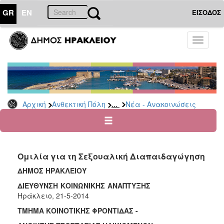
GR
EN
ΕΙΣΟΔΟΣ
ΑΝΘΕΚΤΙΚΗ
Toggle
ΠΟΛΗ
navigati
Κοινωνική
Πολιτική
Νέα
-
...
Αρχική
Ανθεκτική Πόλη
Νέα - Ανακοινώσεις
Ανακοινώσεις
Επιδόματα
&
Παροχές
Ομιλία για τη Σεξουαλική Διαπαιδαγώγηση
για
Οικονομική
ΔΗΜΟΣ ΗΡΑΚΛΕΙΟΥ
Αδυναμία
ΔΙΕΥΘΥΝΣΗ ΚΟΙΝΩΝΙΚΗΣ ΑΝΑΠΤΥΞΗΣ
&
Ηράκλειο, 21-5-2014
Φυσικές
Καταστροφές
ΤΜΗΜΑ ΚΟΙΝΟΤΙΚΗΣ ΦΡΟΝΤΙΔΑΣ -
Κέντρα