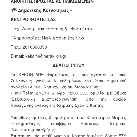
ΑΝΟΙΚΤΗΣ ΠΡΟΣΤΑΣΙΑΣ ΗΛΙΚΙΩΜΕΝΩΝ
Κοινοτικής
ης
4
Δημοτικής Κοινότητας -
Φροντίδας
(Κ.Α.Π.Η.)
ΚΕΝΤΡΟ ΦΟΡΤΕΤΣΑΣ
Κέντρα
Ταχ. Δ/νση: Ιπποκράτους 8 - Φορτέτσα
Δημιουργικής
Πληροφορίες: Παλιεράκη Στέλλα
Απασχόλησης
Παιδιών
Τηλ.: 2810360399
(Κ.Δ.Α.Π.)
E-mail: kekoif4@heraklion.gr
Κέντρα
ΔΕΛΤΙΟ ΤΥΠΟΥ
Ημερήσιας
Φροντίδας
To ΚΕΚΟΙΦ-ΑΠΗ Φορτέτσας, σε συνεργασία με τους
Ηλικιωμένων
Συλλόγους γονέων & κηδεμόνων του 21ου Δημοτικού
(Κ.Η.Φ.Η.)
σχολείου & 12ου Νηπιαγωγείου, διοργανώνει:
- την Τρίτη 27/5/14 & ώρα 12:00 μ.μ. ομιλία με θέμα:
Κ.Δ.Α.Π.Α.μεΑ.
“Σεξουαλική Διαπαιδαγώγηση”, από την ομάδα
Αδειοδότηση
προαγωγής υγείας της Ιατρικής Σχολής Κρήτης.
&
Έλεγχος
Υπεύθυνη ομάδας & ομιλήτρια: η κ. Κεραμάρου Μαρία,
Βρεφονηπιακών
επιδημιολόγος, υποψήφια Διδάκτωρ Ιατρικής
Σταθμών
Πανεπιστημίου Κρήτης.
Επιστημονικός υπεύθυνος: ο κ. Κούτης Αντώνης, δ/ντης ΕΣΥ
Δημοτικό