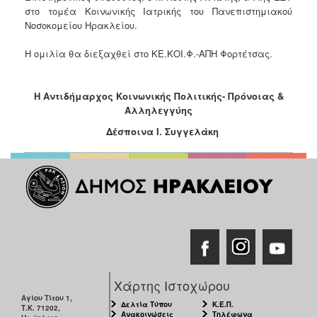
στο τομέα Κοινωνικής Ιατρικής του Πανεπιστημιακού
Ιατρείο
Νοσοκομείου Ηρακλείου.
Ξενώνας
Φιλοξενίας
Η ομιλία θα διεξαχθεί στο ΚΕ.ΚΟΙ.Φ.-ΑΠΗ Φορτέτσας.
Γυναικών
Κέντρο
Η Αντιδήμαρχος Κοινωνικής Πολιτικής- Πρόνοιας &
Κοινότητας
Αλληλεγγύης
Κοινωνικό
Δέσποινα Ι. Συγγελάκη
Φαρμακείο
Κοινωνικό
Παντοπωλείο
Ισότητα
των
Φύλων
Υγεία
Αυτόματοι
Απινιδωτές
Χάρτης Ιστοχώρου
Αγίου Τίτου 1,
Δελτία Τύπου
Κ.Ε.Π.
Τ.Κ. 71202,
Ανακοινώσεις
Τηλέφωνα