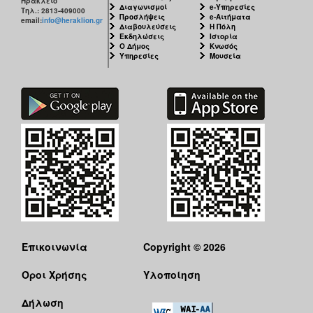
Ηράκλειο
Διαγωνισμοί
e-Υπηρεσίες
Τηλ.: 2813-409000
Προσλήψεις
e-Αιτήματα
email:
info@heraklion.gr
Ο
Διαβουλεύσεις
Η Πόλη
ΤΟΠΟΣ
Εκδηλώσεις
Ιστορία
ΜΑΣ
Ο Δήμος
Κνωσός
Υπηρεσίες
Μουσεία
Ο
ΔΗΜΟΣ
ΠΟΛΙΤΙΣΜΟΣ
Επικοινωνία
Copyright © 2026
Όροι Χρήσης
Υλοποίηση
Δήλωση