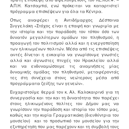
Ιατρείο
Α.Π.Η. Κατσαμπά, ενώ πρόκειται να καταρτιστεί
πρόγραμμα επισκέψεων για όλα τα Κέντρα.
Ξενώνας
Φιλοξενίας
Όπως αναφέρει η Αντιδήμαρχος Δέσποινα
Γυναικών
Συγγελάκη «Στόχος είναι η επαφή και γνωριμία με
την ιστορία και την παράδοση του τόπου όσο των
Κέντρο
δυνατόν μεγαλύτερων ομάδων του πληθυσμού, η
Κοινότητας
προαγωγή του πολιτισμού αλλά και η ενεργοποίηση
Κοινωνικό
των ηλικιωμένων πολιτών. Μέσα από τις επισκέψεις
Φαρμακείο
αυτές δίνεται η ευκαιρία να γνωρίσουμε γνωστές
αλλά και άγνωστες πτυχές του Ηρακλείου αλλά
Κοινωνικό
και να ενδυναμώσουμε τις αναμνήσεις μίας
Παντοπωλείο
δυναμικής ομάδας του πληθυσμού, μεταφέροντάς
Ισότητα
τες στη συνέχεια στους νεώτερους μέσα από
των
προγράμματα ζεύξης των γενεών».
Φύλων
Ευχαριστούμε θερμά τον κ. Αλ. Καλοκαιρινό για τη
Υγεία
συνεργασία και την και τη δυνατότητα που παρέχει
στους ηλικιωμένους πολίτες του Δήμου μας να
Αυτόματοι
γνωρίσουν την παράδοση και ιστορία του τόπου μας,
Απινιδωτές
καθώς και την κυρία Γραμματικάκη (διευθύντρια του
μουσείου) και το προσωπικό του μουσείου για την
εξυπηρέτηση που μας παρέχουν και τη συμβολή τους