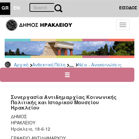
GR
EN
ΕΙΣΟΔΟΣ
ΑΝΘΕΚΤΙΚΗ
Toggle
ΠΟΛΗ
navigati
Κοινωνική
Πολιτική
Νέα
-
...
Αρχική
Ανθεκτική Πόλη
Νέα - Ανακοινώσεις
Ανακοινώσεις
Επιδόματα
&
Παροχές
Συνεργασία Αντιδημαρχίας Κοινωνικής
για
Πολιτικής και Ιστορικού Μουσείου
Οικονομική
Ηρακλείου
Αδυναμία
&
ΔΗΜΟΣ
Φυσικές
ΗΡΑΚΛΕΙΟΥ
Καταστροφές
Ηράκλειο, 18-6-12
Κέντρα
ΓΡΑΦΕΙΟ ΑΝΤΙΔΗΜΑΡΧΟΥ