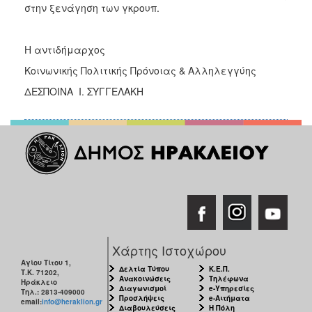
στην ξενάγηση των γκρουπ.
Ο
ΤΟΠΟΣ
ΜΑΣ
Η αντιδήμαρχος
Κοινωνικής Πολιτικής Πρόνοιας & Αλληλεγγύης
Ο
ΔΗΜΟΣ
ΔΕΣΠΟΙΝΑ Ι. ΣΥΓΓΕΛΑΚΗ
ΠΟΛΙΤΙΣΜΟΣ
Χάρτης Ιστοχώρου
Αγίου Τίτου 1,
Δελτία Τύπου
Κ.Ε.Π.
Τ.Κ. 71202,
Ανακοινώσεις
Τηλέφωνα
Ηράκλειο
Διαγωνισμοί
e-Υπηρεσίες
Τηλ.: 2813-409000
Προσλήψεις
e-Αιτήματα
email:
info@heraklion.gr
Διαβουλεύσεις
Η Πόλη