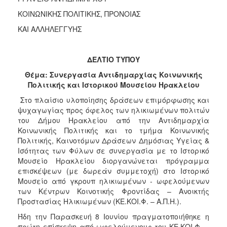
Κοινοτικής
ΚΟΙΝΩΝΙΚΗΣ ΠΟΛΙΤΙΚΗΣ, ΠΡΟΝΟΙΑΣ
Φροντίδας
(Κ.Α.Π.Η.)
ΚΑΙ ΑΛΛΗΛΕΓΓΥΗΣ
Κέντρα
Δημιουργικής
ΔΕΛΤΙΟ ΤΥΠΟΥ
Απασχόλησης
Παιδιών
Θέμα: Συνεργασία Αντιδημαρχίας Κοινωνικής
(Κ.Δ.Α.Π.)
Πολιτικής και Ιστορικού Μουσείου Ηρακλείου
Κέντρα
Στο πλαίσιο υλοποίησης δράσεων επιμόρφωσης και
Ημερήσιας
ψυχαγωγίας προς όφελος των ηλικιωμένων πολιτών
Φροντίδας
του Δήμου Ηρακλείου από την Αντιδημαρχία
Ηλικιωμένων
Κοινωνικής Πολιτικής και το τμήμα Κοινωνικής
(Κ.Η.Φ.Η.)
Πολιτικής, Καινοτόμων Δράσεων Δημόσιας Υγείας &
Ισότητας των Φύλων σε συνεργασία με το Ιστορικό
Κ.Δ.Α.Π.Α.μεΑ.
Μουσείο Ηρακλείου διοργανώνεται πρόγραμμα
Αδειοδότηση
επισκέψεων (με δωρεάν συμμετοχή) στο Ιστορικό
&
Μουσείο από γκρουπ ηλικιωμένων - ωφελούμενων
Έλεγχος
των Κέντρων Κοινοτικής Φροντίδας – Ανοικτής
Βρεφονηπιακών
Προστασίας Ηλικιωμένων (ΚΕ.ΚΟΙ.Φ. – Α.Π.Η.).
Σταθμών
Ήδη την Παρασκευή 8 Ιουνίου πραγματοποιήθηκε η
Δημοτικό
πρώτη επίσκεψη από ωφελούμενους του ΚΕ.ΚΟΙ.Φ. –