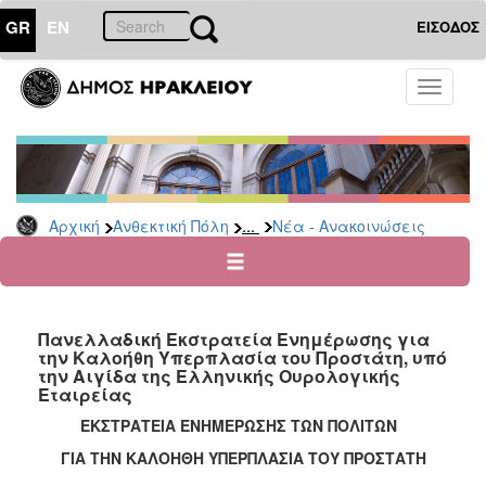
GR
EN
ΕΙΣΟΔΟΣ
ΑΝΘΕΚΤΙΚΗ
Toggle
ΠΟΛΗ
navigati
Κοινωνική
Πολιτική
Νέα
-
...
Αρχική
Ανθεκτική Πόλη
Νέα - Ανακοινώσεις
Ανακοινώσεις
Επιδόματα
&
Παροχές
Πανελλαδική Εκστρατεία Ενημέρωσης για
για
την Καλοήθη Υπερπλασία του Προστάτη, υπό
Οικονομική
την Αιγίδα της Ελληνικής Ουρολογικής
Αδυναμία
Εταιρείας
&
ΕΚΣΤΡΑΤΕΙΑ ΕΝΗΜΕΡΩΣΗΣ ΤΩΝ ΠΟΛΙΤΩΝ
Φυσικές
Καταστροφές
ΓΙΑ ΤΗΝ ΚΑΛΟΗΘΗ ΥΠΕΡΠΛΑΣΙΑ ΤΟΥ ΠΡΟΣΤΑΤΗ
Κέντρα