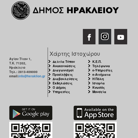
Ο
ΤΟΠΟΣ
ΜΑΣ
Ο
ΔΗΜΟΣ
Χάρτης Ιστοχώρου
ΠΟΛΙΤΙΣΜΟΣ
Αγίου Τίτου 1,
Δελτία Τύπου
Κ.Ε.Π.
Τ.Κ. 71202,
Ανακοινώσεις
Τηλέφωνα
Ηράκλειο
Διαγωνισμοί
e-Υπηρεσίες
Τηλ.: 2813-409000
Προσλήψεις
e-Αιτήματα
email:
info@heraklion.gr
Διαβουλεύσεις
Η Πόλη
Εκδηλώσεις
Ιστορία
Ο Δήμος
Κνωσός
Υπηρεσίες
Μουσεία