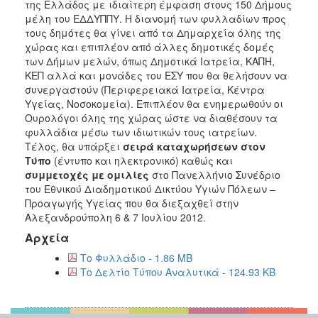
της Ελλάδος με ιδιαίτερη έμφαση στους 150 Δήμους
Ιατρείο
μέλη του ΕΔΔΥΠΠΥ. Η διανομή των φυλλαδίων προς
τους δημότες θα γίνει από τα Δημαρχεία όλης της
Ξενώνας
χώρας και επιπλέον από άλλες δημοτικές δομές
Φιλοξενίας
των Δήμων μελών, όπως Δημοτικά Ιατρεία, ΚΑΠΗ,
Γυναικών
ΚΕΠ αλλά και μονάδες του ΕΣΥ που θα θελήσουν να
Κέντρο
συνεργαστούν (Περιφερειακά Ιατρεία, Κέντρα
Κοινότητας
Υγείας, Νοσοκομεία). Επιπλέον θα ενημερωθούν οι
Ουρολόγοι όλης της χώρας ώστε να διαθέσουν τα
Κοινωνικό
φυλλάδια μέσω των ιδιωτικών τους ιατρείων.
Φαρμακείο
Τέλος, θα υπάρξει
σειρά καταχωρήσεων στον
Κοινωνικό
Τύπο
(έντυπο και ηλεκτρονικό) καθώς και
Παντοπωλείο
συμμετοχές με ομιλίες
στο Πανελλήνιο Συνέδριο
του Εθνικού Διαδημοτικού Δικτύου Υγιών Πόλεων –
Ισότητα
Προαγωγής Υγείας που θα διεξαχθεί στην
των
Αλεξανδρούπολη 6 & 7 Ιουλίου 2012.
Φύλων
Αρχεία
Υγεία
Το Φυλλάδιο - 1.86 MB
Αυτόματοι
Το Δελτίο Τύπου Αναλυτικά - 124.93 KB
Απινιδωτές