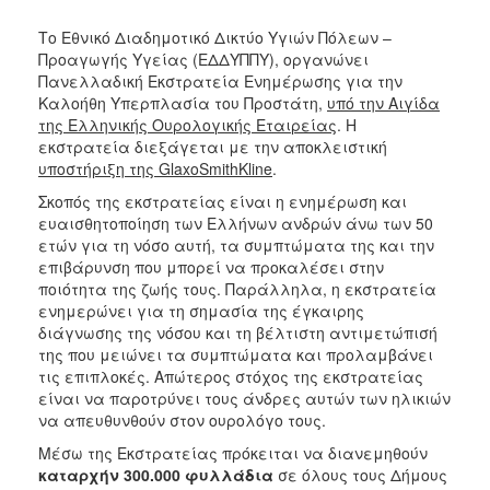
Κοινοτικής
Το Εθνικό Διαδημοτικό Δικτύο Υγιών Πόλεων –
Φροντίδας
Προαγωγής Υγείας (ΕΔΔΥΠΠΥ), οργανώνει
(Κ.Α.Π.Η.)
Πανελλαδική Εκστρατεία Ενημέρωσης για την
Κέντρα
Καλοήθη Υπερπλασία του Προστάτη,
υπό την Αιγίδα
Δημιουργικής
της Ελληνικής Ουρολογικής Εταιρείας
. Η
Απασχόλησης
εκστρατεία διεξάγεται με την αποκλειστική
Παιδιών
υποστήριξη της
GlaxoSmithKline
.
(Κ.Δ.Α.Π.)
Σκοπός της εκστρατείας είναι η ενημέρωση και
Κέντρα
ευαισθητοποίηση των Ελλήνων ανδρών άνω των 50
Ημερήσιας
ετών για τη νόσο αυτή, τα συμπτώματα της και την
Φροντίδας
επιβάρυνση που μπορεί να προκαλέσει στην
Ηλικιωμένων
ποιότητα της ζωής τους. Παράλληλα, η εκστρατεία
(Κ.Η.Φ.Η.)
ενημερώνει για τη σημασία της έγκαιρης
διάγνωσης της νόσου και τη βέλτιστη αντιμετώπισή
Κ.Δ.Α.Π.Α.μεΑ.
της που μειώνει τα συμπτώματα και προλαμβάνει
Αδειοδότηση
τις επιπλοκές. Απώτερος στόχος της εκστρατείας
&
είναι να παροτρύνει τους άνδρες αυτών των ηλικιών
Έλεγχος
να απευθυνθούν στον ουρολόγο τους.
Βρεφονηπιακών
Μέσω της Εκστρατείας πρόκειται να διανεμηθούν
Σταθμών
καταρχήν 300.000 φυλλάδια
σε όλους τους Δήμους
Δημοτικό