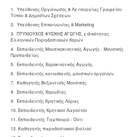
Κοινοτικής
1. Υπεύθυνος Οργάνωσης & Λειτουργίας Γραφείου
Φροντίδας
Τύπου & Δημοσίων Σχέσεων
(Κ.Α.Π.Η.)
2. Υπεύθυνος Επικοινωνίας & Marketing
Κέντρα
Δημιουργικής
3. ΠΤΥΧΙΟΥΧΟΣ ΦΥΣΙΚΗΣ ΑΓΩΓΗΣ, ειδικότητας
Απασχόλησης
Ελληνικών Παραδοσιακών Χορών
Παιδιών
4. Εκπαιδευτής Μουσικοκινητικής Αγωγής - Μουσικής
(Κ.Δ.Α.Π.)
Προπαιδείας
Κέντρα
5. Εκπαιδευτής Χοροκινητικής Αγωγής
Ημερήσιας
Φροντίδας
6. Εκπαιδευτής κατασκευής μουσικών οργάνων
Ηλικιωμένων
7. Καθηγητής Βυζαντινής Μουσικής
(Κ.Η.Φ.Η.)
8. Εκπαιδευτής Χορωδίας
Κ.Δ.Α.Π.Α.μεΑ.
9. Εκπαιδευτής Κρητικής Λύρας
Αδειοδότηση
&
10. Εκπαιδευτής Κρητικού Λαγούτου
Έλεγχος
11. Εκπαιδευτής Ταμπουρά - Ούτι
Βρεφονηπιακών
Σταθμών
12. Καθηγητής παραδοσιακού βιολιού
Δημοτικό