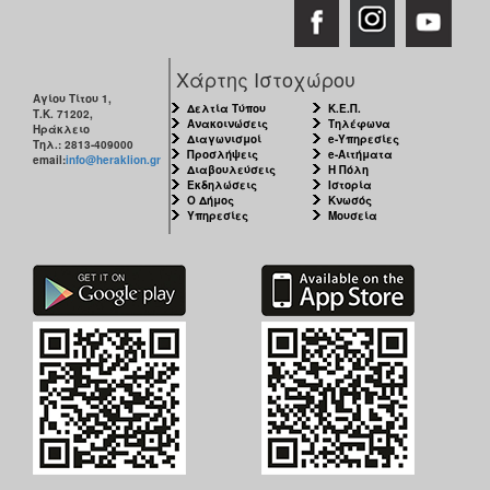
Χάρτης Ιστοχώρου
Αγίου Τίτου 1,
Δελτία Τύπου
Κ.Ε.Π.
Τ.Κ. 71202,
Ανακοινώσεις
Τηλέφωνα
Ηράκλειο
Διαγωνισμοί
e-Υπηρεσίες
Τηλ.: 2813-409000
Προσλήψεις
e-Αιτήματα
email:
info@heraklion.gr
Διαβουλεύσεις
Η Πόλη
Εκδηλώσεις
Ιστορία
Ο Δήμος
Κνωσός
Υπηρεσίες
Μουσεία