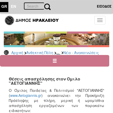
GR
EN
ΕΙΣΟΔΟΣ
ΑΝΘΕΚΤΙΚΗ
Toggle
ΠΟΛΗ
navigati
Κοινωνική
Πολιτική
Νέα
-
...
Αρχική
Ανθεκτική Πόλη
Νέα - Ανακοινώσεις
Ανακοινώσεις
Επιδόματα
&
Παροχές
Θέσεις απασχόλησης στον Όμιλο
για
"ΑΕΤΟΓΙΑΝΝΗΣ"
Οικονομική
Αδυναμία
Ο Όμιλος Παιδείας & Πολιτισμού "ΑΕΤΟΓΙΑΝΝΗΣ"
&
(
www.Aetogiannis.gr
) ανακοινώνει την Προκήρυξη
Φυσικές
Πρόσληψης με πλήρη, μερική ή ωρομίσθια
Καταστροφές
απασχόληση εργαζομένων των παρακάτω
ειδικοτήτων:
Κέντρα