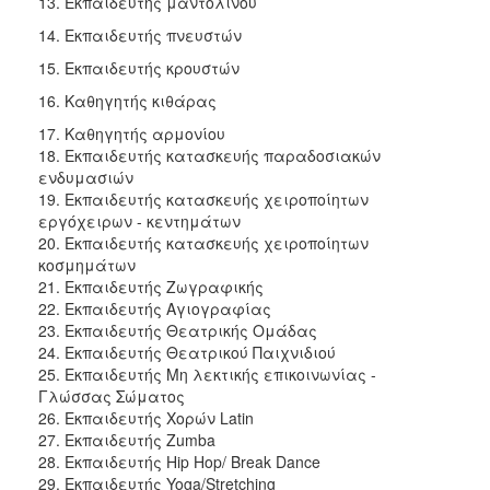
13. Εκπαιδευτής μαντολίνου
Ιατρείο
14. Εκπαιδευτής πνευστών
Ξενώνας
15. Εκπαιδευτής κρουστών
Φιλοξενίας
Γυναικών
16. Καθηγητής κιθάρας
Κέντρο
17. Καθηγητής αρμονίου
Κοινότητας
18. Εκπαιδευτής κατασκευής παραδοσιακών
ενδυμασιών
Κοινωνικό
19. Εκπαιδευτής κατασκευής χειροποίητων
Φαρμακείο
εργόχειρων - κεντημάτων
Κοινωνικό
20. Εκπαιδευτής κατασκευής χειροποίητων
Παντοπωλείο
κοσμημάτων
21. Εκπαιδευτής Ζωγραφικής
Ισότητα
22. Εκπαιδευτής Αγιογραφίας
των
23. Εκπαιδευτής Θεατρικής Ομάδας
Φύλων
24. Εκπαιδευτής Θεατρικού Παιχνιδιού
Υγεία
25. Εκπαιδευτής Μη λεκτικής επικοινωνίας -
Γλώσσας Σώματος
Αυτόματοι
26. Εκπαιδευτής Χορών Latin
Απινιδωτές
27. Εκπαιδευτής Zumba
28. Εκπαιδευτής Hip Hop/ Break Dance
29. Εκπαιδευτής Yoga/Stretching