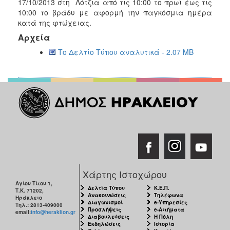
17/10/2013 στη Λότζια από τις 10:00 το πρωί έως τις
10:00 το βράδυ με αφορμή την παγκόσμια ημέρα
Ο
κατά της φτώχειας.
ΤΟΠΟΣ
ΜΑΣ
Αρχεία
Το Δελτίο Τύπου αναλυτικά - 2.07 MB
Ο
ΔΗΜΟΣ
ΠΟΛΙΤΙΣΜΟΣ
Χάρτης Ιστοχώρου
Αγίου Τίτου 1,
Δελτία Τύπου
Κ.Ε.Π.
Τ.Κ. 71202,
Ανακοινώσεις
Τηλέφωνα
Ηράκλειο
Διαγωνισμοί
e-Υπηρεσίες
Τηλ.: 2813-409000
Προσλήψεις
e-Αιτήματα
email:
info@heraklion.gr
Διαβουλεύσεις
Η Πόλη
Εκδηλώσεις
Ιστορία