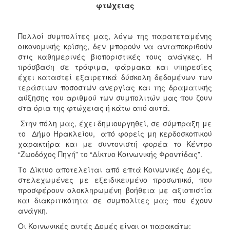
φτώχειας
Κοινοτικής
Φροντίδας
(Κ.Α.Π.Η.)
Πολλοί συμπολίτες μας, λόγω της παρατεταμένης
Κέντρα
οικονομικής κρίσης, δεν μπορούν να ανταποκριθούν
Δημιουργικής
στις καθημερινές βιοποριστικές τους ανάγκες. Η
Απασχόλησης
πρόσβαση σε τρόφιμα, φάρμακα και υπηρεσίες
Παιδιών
έχει καταστεί εξαιρετικά δύσκολη δεδομένων των
(Κ.Δ.Α.Π.)
τεράστιων ποσοστών ανεργίας και της δραματικής
αύξησης του αριθμού των συμπολιτών μας που ζουν
Κέντρα
στα όρια της φτώχειας ή κάτω από αυτά.
Ημερήσιας
Φροντίδας
Στην πόλη μας, έχει δημιουργηθεί, σε σύμπραξη με
Ηλικιωμένων
το Δήμο Ηρακλείου, από φορείς μη κερδοσκοπικού
(Κ.Η.Φ.Η.)
χαρακτήρα και με συντονιστή φορέα το Κέντρο
“Ζωοδόχος Πηγή” το “Δίκτυο Κοινωνικής Φροντίδας”.
Κ.Δ.Α.Π.Α.μεΑ.
Το Δίκτυο αποτελείται από επτά Κοινωνικές Δομές,
Αδειοδότηση
στελεχωμένες με εξειδικευμένο προσωπικό, που
&
προσφέρουν ολοκληρωμένη βοήθεια με αξιοπιστία
Έλεγχος
και διακριτικότητα σε συμπολίτες μας που έχουν
Βρεφονηπιακών
ανάγκη.
Σταθμών
Οι Κοινωνικές αυτές Δομές είναι οι παρακάτω:
Δημοτικό