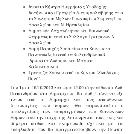
Ιατρείο
Ανοικτό Κέντρο Ημερήσιας Υποδοχής
Αστέγων και Γραφείο Διαμεσολάβησης από
Ξενώνας
το Σύνδεσμο Μελών Γυναικείων Σωματείων
Φιλοξενίας
Ηρακλείου και Ν. Ηρακλείου.
Γυναικών
Δημοτικός Λαχανόκηπος και Κοινωνικό
Κέντρο
Φαρμακείο από το Σύλλογο Τριτέκνων Ν.
Κοινότητας
Ηρακλείου.
Δομή Παροχής Συσσιτίου και Κοινωνικό
Κοινωνικό
Παντοπωλείο από τα Φιλανθρωπικά
Φαρμακείο
Ιδρύματα Ανδρέου και Μαρίας
Κοινωνικό
Καλοκαιρινού.
Παντοπωλείο
Τράπεζα Χρόνου από το Κέντρο “Ζωοδόχος
Πηγή”.
Ισότητα
των
Την Τρίτη 15/10/2013 και ώρα 12:00 στην αίθουσα Ανδ.
Φύλων
Παπανδρέου στο Δημαρχείο, θα δοθεί συνέντευξη
τύπου από το Δήμαρχο και τους υπεύθυνους
Υγεία
λειτουργίας των δομών. Θα παρουσιαστεί ο
Αυτόματοι
απολογισμός των πεπραγμένων των Κοινωνικών
Απινιδωτές
Δομών από την αρχή της λειτουργίας τους έως και
σήμερα καθώς και ενημέρωση σχετικά με τις
εκδηλώσεις που θα πραγματοποιηθούν την Πέμπτη