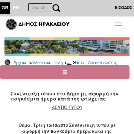
GR
EN
ΕΙΣΟΔΟΣ
ΑΝΘΕΚΤΙΚΗ
Toggle
ΠΟΛΗ
navigati
Κοινωνική
Πολιτική
Νέα
-
...
Αρχική
Ανθεκτική Πόλη
Νέα - Ανακοινώσεις
Ανακοινώσεις
Επιδόματα
&
Παροχές
Συνέντευξη τύπου στο Δήμο με αφορμή την
για
παγκόσμια ήμερα κατά της φτώχειας
Οικονομική
Αδυναμία
ΔΕΛΤΙΟ ΤΥΠΟΥ
&
Φυσικές
Καταστροφές
Θέμα: Τρίτη 15/10/2013 Συνέντευξη τύπου με
αφορμή την παγκόσμια ήμερα κατά της
Κέντρα