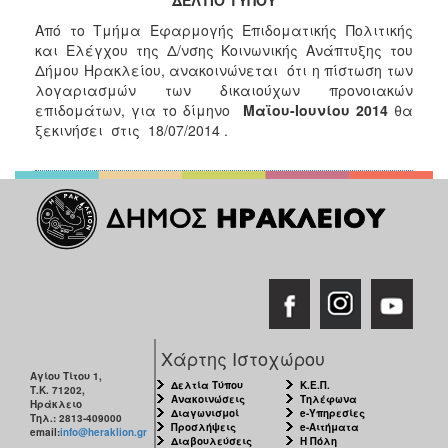
Κοινοτικής
Από το Τμήμα Εφαρμογής Επιδοματικής Πολιτικής
Φροντίδας
και Ελέγχου της Δ/νσης Κοινωνικής Ανάπτυξης του
(Κ.Α.Π.Η.)
Δήμου Ηρακλείου, ανακοινώνεται ότι η πίστωση των
Κέντρα
λογαριασμών των δικαιούχων προνοιακών
Δημιουργικής
επιδομάτων, για το δίμηνο
Μαϊου-Ιουνίου 2014
θα
Απασχόλησης
ξεκινήσει στις 18/07/2014 .
Παιδιών
(Κ.Δ.Α.Π.)
Κέντρα
Ημερήσιας
Φροντίδας
Ηλικιωμένων
(Κ.Η.Φ.Η.)
Κ.Δ.Α.Π.Α.μεΑ.
Αδειοδότηση
&
Χάρτης Ιστοχώρου
Έλεγχος
Αγίου Τίτου 1,
Δελτία Τύπου
Κ.Ε.Π.
Τ.Κ. 71202,
Βρεφονηπιακών
Ανακοινώσεις
Τηλέφωνα
Ηράκλειο
Σταθμών
Διαγωνισμοί
e-Υπηρεσίες
Τηλ.: 2813-409000
Προσλήψεις
e-Αιτήματα
email:
info@heraklion.gr
Διαβουλεύσεις
Η Πόλη
Δημοτικό