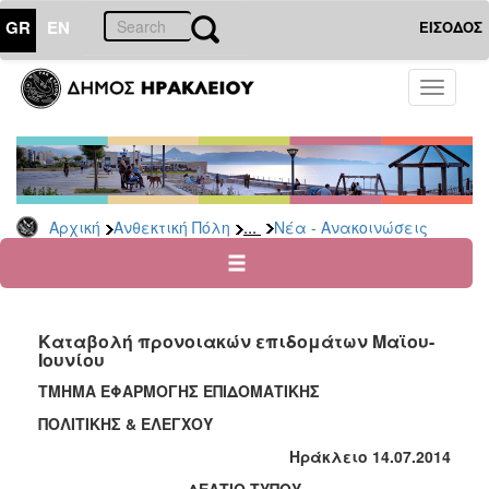
GR
EN
ΕΙΣΟΔΟΣ
ΑΝΘΕΚΤΙΚΗ
Toggle
ΠΟΛΗ
navigati
Κοινωνική
Πολιτική
Νέα
-
...
Αρχική
Ανθεκτική Πόλη
Νέα - Ανακοινώσεις
Ανακοινώσεις
Επιδόματα
&
Παροχές
Καταβολή προνοιακών επιδομάτων Μαϊου-
για
Ιουνίου
Οικονομική
Αδυναμία
ΤΜΗΜΑ ΕΦΑΡΜΟΓΗΣ ΕΠΙΔΟΜΑΤΙΚΗΣ
&
ΠΟΛΙΤΙΚΗΣ & ΕΛΕΓΧΟΥ
Φυσικές
Καταστροφές
Ηράκλειο
14.0
7.2014
Κέντρα
ΔΕΛΤΙΟ ΤΥΠΟΥ