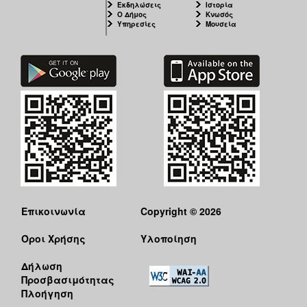
Εκδηλώσεις
Ιστορία
Ιατρείο
Ο Δήμος
Κνωσός
Υπηρεσίες
Μουσεία
Ξενώνας
Φιλοξενίας
Γυναικών
Κέντρο
Κοινότητας
Κοινωνικό
Φαρμακείο
Κοινωνικό
Παντοπωλείο
Ισότητα
των
Φύλων
Επικοινωνία
Copyright © 2026
Υγεία
Όροι Χρήσης
Υλοποίηση
Αυτόματοι
Απινιδωτές
Δήλωση
Προσβασιμότητας
Πλοήγηση