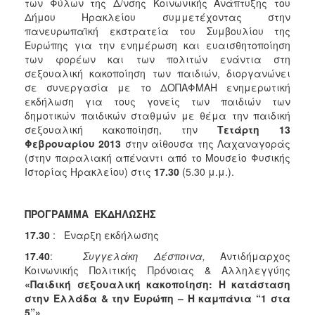
των Φύλων της Δ/νσης Κοινωνικής Ανάπτυξης του
Κοινοτικής
Δήμου Ηρακλείου συμμετέχοντας στην
Φροντίδας
πανευρωπαϊκή εκστρατεία του Συμβουλίου της
(Κ.Α.Π.Η.)
Ευρώπης για την ενημέρωση και ευαισθητοποίηση
των φορέων και των πολιτών ενάντια στη
Κέντρα
σεξουαλική κακοποίηση των παιδιών, διοργανώνει
Δημιουργικής
σε συνεργασία με το ΔΟΠΑΦΜΑΗ ενημερωτική
Απασχόλησης
εκδήλωση για τους γονείς των παιδιών των
Παιδιών
δημοτικών παιδικών σταθμών με θέμα την παιδική
(Κ.Δ.Α.Π.)
σεξουαλική κακοποίηση, την
Τετάρτη 13
Κέντρα
Φεβρουαρίου 2013
στην αίθουσα της Λαχαναγοράς
Ημερήσιας
(στην παραλιακή απέναντι από το Μουσείο Φυσικής
Φροντίδας
Ιστορίας Ηρακλείου) στις
17.30
(5.30 μ.μ.).
Ηλικιωμένων
(Κ.Η.Φ.Η.)
ΠΡΟΓΡΑΜΜΑ ΕΚΔΗΛΩΣΗΣ
Κ.Δ.Α.Π.Α.μεΑ.
17.30
: Έναρξη εκδήλωσης
Αδειοδότηση
&
17.40
:
Συγγελάκη Δέσποινα,
Αντιδήμαρχος
Έλεγχος
Κοινωνικής Πολιτικής Πρόνοιας & Αλληλεγγύης
Βρεφονηπιακών
«Παιδική σεξουαλική κακοποίηση:
H
κατάσταση
Σταθμών
στην Ελλάδα & την Ευρώπη – Η καμπάνια “1 στα
5”»
Δημοτικό