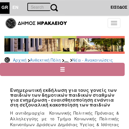
GR
EN
ΕΙΣΟΔΟΣ
ΑΝΘΕΚΤΙΚΗ
Toggle
ΠΟΛΗ
navigati
Κοινωνική
Πολιτική
Νέα
-
...
Αρχική
Ανθεκτική Πόλη
Νέα - Ανακοινώσεις
Ανακοινώσεις
Επιδόματα
&
Παροχές
Eνημερωτική εκδήλωση για τους γονείς των
για
παιδιών των δημοτικών παιδικών σταθμών
Οικονομική
για ενημέρωση - ευαισθητοποίηση ενάντια
Αδυναμία
στη σεξουαλική κακοποίηση των παιδιών
&
Η αντιδημαρχία Κοινωνικής Πολιτικής Πρόνοιας &
Φυσικές
Αλληλεγγύης με το Τμήμα Κοινωνικής Πολιτικής
Καταστροφές
Καινοτόμων Δράσεων Δημόσιας Υγείας & Ισότητας
Κέντρα