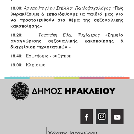
Ιατρείο
18.00
:
Αρναούτογλου Στέλλα, Παιδοψυχολόγος
«Πώς
θωρακίζουμε & εκπαιδεύουμε τα παιδιά μας για
Ξενώνας
να προστατευθούν στο θέμα της σεξουαλικής
Φιλοξενίας
κακοποίησης»
Γυναικών
18.20
:
Τσαπάκη Εύα, Ψυχίατρος
«Σημεία
Κέντρο
αναγνώρισης σεξουαλικής κακοποίησης &
Κοινότητας
διαχείριση περιστατικών »
Κοινωνικό
18.40
: Ερωτήσεις - συζήτηση
Φαρμακείο
19.00
: Κλείσιμο
Κοινωνικό
Παντοπωλείο
Ισότητα
των
Φύλων
Υγεία
Αυτόματοι
Απινιδωτές
Χάρτης Ιστοχώρου