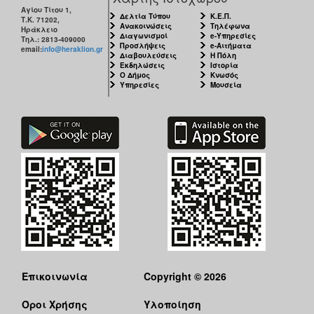
Αγίου Τίτου 1,
Δελτία Τύπου
Κ.Ε.Π.
Τ.Κ. 71202,
Ο
Ανακοινώσεις
Τηλέφωνα
Ηράκλειο
ΤΟΠΟΣ
Διαγωνισμοί
e-Υπηρεσίες
Τηλ.: 2813-409000
ΜΑΣ
Προσλήψεις
e-Αιτήματα
email:
info@heraklion.gr
Διαβουλεύσεις
Η Πόλη
Εκδηλώσεις
Ιστορία
Ο Δήμος
Κνωσός
Ο
Υπηρεσίες
Μουσεία
ΔΗΜΟΣ
ΠΟΛΙΤΙΣΜΟΣ
Επικοινωνία
Copyright © 2026
Όροι Χρήσης
Υλοποίηση