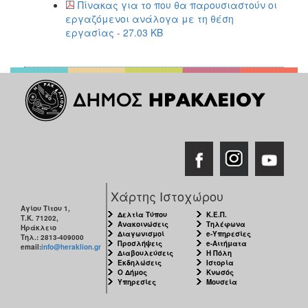
Πίνακας για το που θα παρουσιαστούν οι
Κοινοτικής
εργαζόμενοι ανάλογα με τη θέση
Φροντίδας
εργασίας - 27.03 KB
(Κ.Α.Π.Η.)
Κέντρα
Δημιουργικής
Απασχόλησης
Παιδιών
(Κ.Δ.Α.Π.)
Κέντρα
Ημερήσιας
Φροντίδας
Ηλικιωμένων
(Κ.Η.Φ.Η.)
Χάρτης Ιστοχώρου
Κ.Δ.Α.Π.Α.μεΑ.
Αγίου Τίτου 1,
Δελτία Τύπου
Κ.Ε.Π.
Τ.Κ. 71202,
Ανακοινώσεις
Τηλέφωνα
Ηράκλειο
Αδειοδότηση
Διαγωνισμοί
e-Υπηρεσίες
Τηλ.: 2813-409000
&
Προσλήψεις
e-Αιτήματα
email:
info@heraklion.gr
Διαβουλεύσεις
Η Πόλη
Έλεγχος
Εκδηλώσεις
Ιστορία
Βρεφονηπιακών
Ο Δήμος
Κνωσός
Υπηρεσίες
Μουσεία
Σταθμών
Δημοτικό