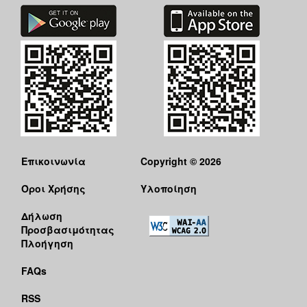
Ιατρείο
Ξενώνας
Φιλοξενίας
Γυναικών
Κέντρο
Κοινότητας
Κοινωνικό
Φαρμακείο
Κοινωνικό
Επικοινωνία
Copyright © 2026
Παντοπωλείο
Ισότητα
Όροι Χρήσης
Υλοποίηση
των
Φύλων
Δήλωση
Προσβασιμότητας
Υγεία
Πλοήγηση
Αυτόματοι
Απινιδωτές
FAQs
RSS