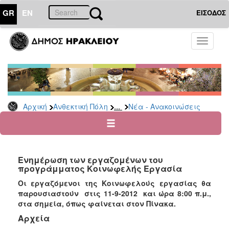
GR
EN
ΕΙΣΟΔΟΣ
ΑΝΘΕΚΤΙΚΗ
Toggle
ΠΟΛΗ
navigati
Κοινωνική
Πολιτική
Νέα
-
...
Αρχική
Ανθεκτική Πόλη
Νέα - Ανακοινώσεις
Ανακοινώσεις
Επιδόματα
&
Παροχές
Ενημέρωση των εργαζομένων του
για
προγράμματος Κοινωφελής Εργασία
Οικονομική
Αδυναμία
Οι εργαζόμενοι της Κοινωφελούς εργασίας θα
&
παρουσιαστούν στις 11-9-2012 και ώρα 8:00 π.μ.,
Φυσικές
στα σημεία, όπως φαίνεται στον Πίνακα.
Καταστροφές
Αρχεία
Κέντρα