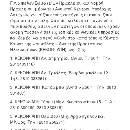
Γυναικείων Σωματείων Ηρακλείου και Νομού
Ηρακλείου, μέσω του Ανοικτού Κέντρου Υποδοχής
Ο
Αστέγων, γνωρίζουν τους αστέγους οι οποίοι ζουν
ΤΟΠΟΣ
ΜΑΣ
σήμερα στην πόλη. Ωστόσο, καλούνται τυχόν νέες
περιπτώσεις αστέγων ή αστέγων οι οποίοι δεν έχουν
ακόμη προσεγγίσει τις τοπικές κοινωνικές υπηρεσίες
Ο
ΔΗΜΟΣ
και δομές, να απευθυνθούν στα κατά τόπους Κέντρα
Κοινοτικής Φροντίδας – Ανοικτής Προστασίας
Ηλικιωμένων (ΚΕΚΟΙΦ-ΑΠΗ), ως εξής:
ΠΟΛΙΤΙΣΜΟΣ
1. ΚΕΚΟΙΦ-ΑΠΗ Αγ. Δημητρίου (Αγίου Τίτου 1 - Τηλ.
2813409116)
2. ΚΕΚΟΙΦ-ΑΠΗ Αγ. Τριάδας (Βουρδουμπάδων 12 -
Τηλ. 2810 333261)
3. ΚΕΚΟΙΦ-ΑΠΗ Κατσαμπά (Αγησιλάου 4 - Τηλ. 2810
301437)
4. KEKOIΦ-ΑΠΗ Πόρου (Μεγ. Κωνσταντίνου 15 - Τηλ.:
2810 300160, 2810 330318)
5. ΚΕΚΟΙΦ-ΑΠΗ Θερίσου (Μιχ. Αρχαγγέλου και
Μίνωος. Τηλ.: 2810 256271)