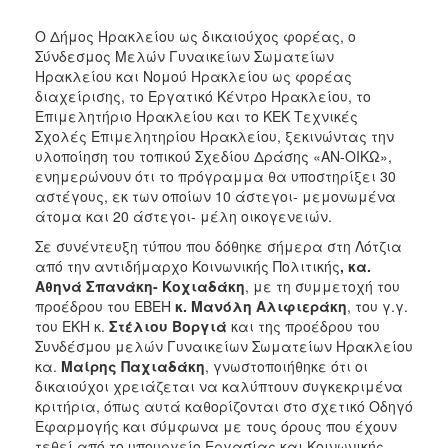
Κοινοτικής
Φροντίδας
Ο Δήμος Ηρακλείου ως δικαιούχος φορέας, ο
(Κ.Α.Π.Η.)
Σύνδεσμος Μελών Γυναικείων Σωματείων
Ηρακλείου και Νομού Ηρακλείου ως φορέας
Κέντρα
διαχείρισης, το Εργατικό Κέντρο Ηρακλείου, το
Δημιουργικής
Επιμελητήριο Ηρακλείου και το ΚΕΚ Τεχνικές
Απασχόλησης
Σχολές Επιμελητηρίου Ηρακλείου, ξεκινώντας την
Παιδιών
υλοποίηση του τοπικού Σχεδίου Δράσης «ΑΝ-ΟΙΚΩ»,
(Κ.Δ.Α.Π.)
ενημερώνουν ότι το πρόγραμμα θα υποστηρίξει 30
Κέντρα
αστέγους, εκ των οποίων 10 άστεγοι- μεμονωμένα
Ημερήσιας
άτομα και 20 άστεγοι- μέλη οικογενειών.
Φροντίδας
Σε συνέντευξη τύπου που δόθηκε σήμερα στη Λότζια
Ηλικιωμένων
από την αντιδήμαρχο Κοινωνικής Πολιτικής
, κα.
(Κ.Η.Φ.Η.)
Αθηνά Σπανάκη- Κοχιαδάκη
, με τη συμμετοχή του
Κ.Δ.Α.Π.Α.μεΑ.
προέδρου του ΕΒΕΗ
κ. Μανόλη Αλιφιεράκη
, του γ.γ.
του ΕΚΗ κ.
Στέλιου Βοργιά
και της προέδρου του
Αδειοδότηση
Συνδέσμου μελών Γυναικείων Σωματείων Ηρακλείου
&
κα.
Μαίρης Παχιαδάκη
, γνωστοποιήθηκε ότι οι
Έλεγχος
δικαιούχοι χρειάζεται να καλύπτουν συγκεκριμένα
Βρεφονηπιακών
κριτήρια, όπως αυτά καθορίζονται στο σχετικό Οδηγό
Σταθμών
Εφαρμογής και σύμφωνα με τους όρους που έχουν
Δημοτικό
τεθεί από το υπουργείο Εργασίας και Κοινωνικής