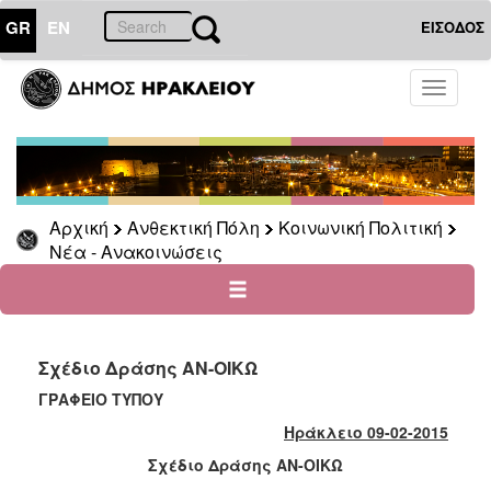
GR
EN
ΕΙΣΟΔΟΣ
ΑΝΘΕΚΤΙΚΗ
Toggle
ΠΟΛΗ
navigati
Κοινωνική
Πολιτική
Νέα
-
Αρχική
Ανθεκτική Πόλη
Κοινωνική Πολιτική
Ανακοινώσεις
Νέα - Ανακοινώσεις
Επιδόματα
&
Παροχές
για
Οικονομική
Σχέδιο Δράσης ΑΝ-ΟΙΚΩ
Αδυναμία
ΓΡΑΦΕΙΟ ΤΥΠΟΥ
&
Φυσικές
Ηράκλειο 09-02-2015
Καταστροφές
Σχέδιο Δράσης ΑΝ-ΟΙΚΩ
Κέντρα