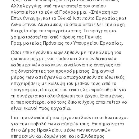
Ιατρείο
Αλληλεγγύης, υπό την εποπτεία του οποίου
υλοποιείται το εθνικό Πρόγραμμα, «Στέγαση και
Ξενώνας
Επανένταξη», και το Εθνικό Ινστιτούτο Εργασίας και
Φιλοξενίας
Ανθρώπινου Δυναμικού, το οποίο αποτελεί την αρχή
Γυναικών
διαχείρισης του προγράμματος. Το πρόγραμμα
Κέντρο
χρηματοδοτείται από πόρους της Γενικής
Κοινότητας
Γραμματείας Πρόνοιας του Υπουργείου Εργασίας.
Κοινωνικό
Όσοι επιλεγούν θα ωφεληθούν με την κάλυψη του
Φαρμακείο
ενοικίου μέχρι ενός ποσού και λοιπών δαπανών
καθημερινών αναγκών, ανάλογα τις ανάγκες και
Κοινωνικό
τις δυνατότητες του προγράμματος. Σημαντικό
Παντοπωλείο
μέρος των αστέγων θα απασχοληθούν σε ιδιωτικές
Ισότητα
επιχειρήσεις με κάλυψη του μισθού τους από το
των
πρόγραμμα, στοιχείο που αποτελεί προϋπόθεση για
Φύλων
τη συνέχεια και ολοκλήρωση του έργου. Επομένως,
οι περισσότεροι από τους δικαιούχους απαιτείται να
Υγεία
είναι ικανοί προς εργασία.
Αυτόματοι
Για την υλοποίηση του έργου καλούνται οι δικαιούχοι
Απινιδωτές
για την υποβολή των αιτήσεών τους. Επισημαίνεται
ότι ο Δήμος Ηρακλείου, μέσω των κοινωνικών
υπηρεσιών και δομών του, και ο Σύνδεσμος