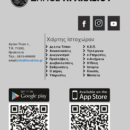
Χάρτης Ιστοχώρου
Αγίου Τίτου 1,
Δελτία Τύπου
Κ.Ε.Π.
Τ.Κ. 71202,
Ανακοινώσεις
Τηλέφωνα
Ηράκλειο
Διαγωνισμοί
e-Υπηρεσίες
Τηλ.: 2813-409000
Προσλήψεις
e-Αιτήματα
email:
info@heraklion.gr
Διαβουλεύσεις
Η Πόλη
Εκδηλώσεις
Ιστορία
Ο Δήμος
Κνωσός
Υπηρεσίες
Μουσεία