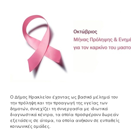
Κοινοτικής
Φροντίδας
(Κ.Α.Π.Η.)
Κέντρα
Δημιουργικής
Απασχόλησης
Παιδιών
(Κ.Δ.Α.Π.)
Κέντρα
Ημερήσιας
Φροντίδας
Ηλικιωμένων
(Κ.Η.Φ.Η.)
Κ.Δ.Α.Π.Α.μεΑ.
Ο Δήμος Ηρακλείου έχοντας ως βασικό μέλημά του
Αδειοδότηση
την πρόληψη και την προαγωγή της υγείας των
&
δημοτών, συνεχίζει τη συνεργασία με ιδιωτικά
Έλεγχος
διαγνωστικά κέντρα, τα οποία προσφέρουν δωρεάν
Βρεφονηπιακών
εξετάσεις σε άτομα, τα οποία ανήκουν σε ευπαθείς
Σταθμών
κοινωνικές ομάδες.
Δημοτικό