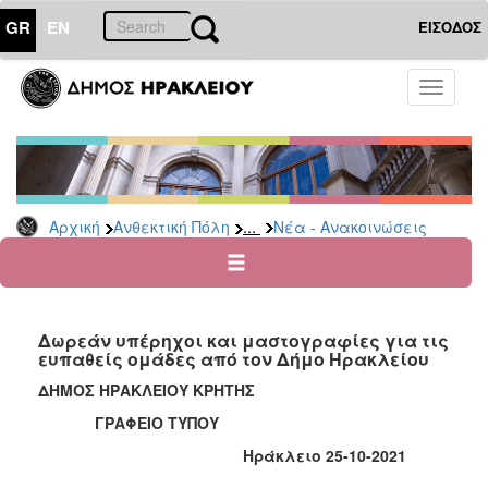
GR
EN
ΕΙΣΟΔΟΣ
ΑΝΘΕΚΤΙΚΗ
Toggle
ΠΟΛΗ
navigati
Κοινωνική
Πολιτική
Νέα
-
...
Αρχική
Ανθεκτική Πόλη
Νέα - Ανακοινώσεις
Ανακοινώσεις
Επιδόματα
&
Παροχές
Δωρεάν υπέρηχοι και μαστογραφίες για τις
για
ευπαθείς ομάδες από τον Δήμο Ηρακλείου
Οικονομική
Αδυναμία
ΔΗΜΟΣ ΗΡΑΚΛΕΙΟΥ ΚΡΗΤΗΣ
&
ΓΡΑΦΕΙΟ ΤΥΠΟΥ
Φυσικές
Καταστροφές
Ηράκλειο 25-10-2021
Κέντρα