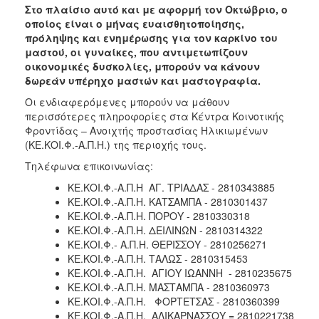
Στο πλαίσιο αυτό και με αφορμή τον Οκτώβριο, ο
Ιατρείο
οποίος είναι ο μήνας ευαισθητοποίησης,
Ξενώνας
πρόληψης και ενημέρωσης για τον καρκίνο του
Φιλοξενίας
μαστού, οι γυναίκες, που αντιμετωπίζουν
Γυναικών
οικονομικές δυσκολίες, μπορούν να κάνουν
δωρεάν υπέρηχο μαστών και μαστογραφία.
Κέντρο
Κοινότητας
Οι ενδιαφερόμενες μπορούν να μάθουν
περισσότερες πληροφορίες στα Κέντρα Κοινοτικής
Κοινωνικό
Φροντίδας – Ανοιχτής προστασίας Ηλικιωμένων
Φαρμακείο
(ΚΕ.ΚΟΙ.Φ.-Α.Π.Η.) της περιοχής τους.
Κοινωνικό
Τηλέφωνα επικοινωνίας:
Παντοπωλείο
ΚΕ.ΚΟΙ.Φ.-Α.Π.Η ΑΓ. ΤΡΙΑΔΑΣ - 2810343885
Ισότητα
ΚΕ.ΚΟΙ.Φ.-Α.Π.Η. ΚΑΤΣΑΜΠΑ - 2810301437
των
ΚΕ.ΚΟΙ.Φ.-Α.Π.Η. ΠΟΡΟΥ - 2810330318
Φύλων
ΚΕ.ΚΟΙ.Φ.-Α.Π.Η. ΔΕΙΛΙΝΩΝ - 2810314322
Υγεία
ΚΕ.ΚΟΙ.Φ.- Α.Π.Η. ΘΕΡΙΣΣΟΥ - 2810256271
ΚΕ.ΚΟΙ.Φ.-Α.Π.Η. ΤΑΛΩΣ - 2810315453
Αυτόματοι
ΚΕ.ΚΟΙ.Φ.-Α.Π.Η. ΑΓΙΟΥ ΙΩΑΝΝΗ - 2810235675
Απινιδωτές
ΚΕ.ΚΟΙ.Φ.-Α.Π.Η. ΜΑΣΤΑΜΠΑ - 2810360973
ΚΕ.ΚΟΙ.Φ.-Α.Π.Η. ΦΟΡΤΕΤΣΑΣ - 2810360399
ΚΕ.ΚΟΙ.Φ.-Α.Π.Η. ΑΛΙΚΑΡΝΑΣΣΟΥ = 2810221738