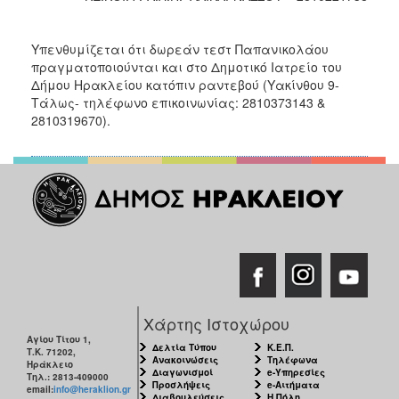
Ο
ΤΟΠΟΣ
Υπενθυμίζεται ότι δωρεάν τεστ Παπανικολάου
ΜΑΣ
πραγματοποιούνται και στο Δημοτικό Ιατρείο του
Δήμου Ηρακλείου κατόπιν ραντεβού (Υακίνθου 9-
Ο
Τάλως- τηλέφωνο επικοινωνίας: 2810373143 &
ΔΗΜΟΣ
2810319670).
ΠΟΛΙΤΙΣΜΟΣ
Χάρτης Ιστοχώρου
Αγίου Τίτου 1,
Δελτία Τύπου
Κ.Ε.Π.
Τ.Κ. 71202,
Ανακοινώσεις
Τηλέφωνα
Ηράκλειο
Διαγωνισμοί
e-Υπηρεσίες
Τηλ.: 2813-409000
Προσλήψεις
e-Αιτήματα
email:
info@heraklion.gr
Διαβουλεύσεις
Η Πόλη